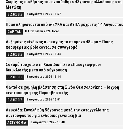
Χωρίς τις αισθήσεις του ανασύρθηκε 43χρονος αλλοδαπός στη
Μετώπη
8 Αυγούστου 2026 16:57
ΕΙΔΗΣΕΙΣ
Ποιοι πληρώνονται από e-ΕΦΚΑ και ΔΥΠΑ μέχρι τις 14 Αυγούστου
8 Αυγούστου 2026 16:48
CAPITAL
Αυξημένος κίνδυνος πυρκαγιάς το επόμενο 48ωρο – Ποιες
περιφέρειες βρίσκονται σε συναγερμό
8 Αυγούστου 2026 16:34
ΕΙΔΗΣΕΙΣ
Σοβαρό τροχαίο στη Χαλκιδική: Στο «Παπαγεωργίου»
δικυκλιστής μετά από σύγκρουση
8 Αυγούστου 2026 16:14
ΕΙΔΗΣΕΙΣ
Φωτιά σε χαμηλή βλάστηση στη Σίνδο Θεσσαλονίκης – Ισχυρή
κινητοποίηση της Πυροσβεστικής
8 Αυγούστου 2026 16:01
ΕΙΔΗΣΕΙΣ
Λευκάδα: Συνελήφθη 58χρονος μετά την καταγγελία της
συντρόφου του για ενδοοικογενειακή βία
8 Αυγούστου 2026 15:48
ΑΣΤΥΝΟΜΙΑ