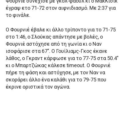
Φουρνιέ συνέχισε με γκολ-φάουλ κι ο ΜακΚίσικ
έγραψ ετο 71-72 στον αιφνιδιασμό. Με 2:37 για
το φινάλε.
Ο Φουρνιέ έβαλε κι άλλο τρίποντο για το 71-75
στο 1:46, ο Σλούκας απάντησε με βολές, ο
Φουρνιέ αστόχησε από τη γωνία κι ο Ναν
ισοφάρισε στα 67″. Ο Γουίλιαμς-Γκος έκανε
λάθος, ο Γκραντ κάρφωσε για το 77-75 στα 50.4″
κι ο Μπαρτζώκας κάλεσε timeout. Ο Φουρνιέ
πήρε τη φάση και αστόχησε, με τον Ναν να
σκοράρει άλλο ένα καλάθι για το 79-75 που
έκρινε οριστικά τον αγώνα.