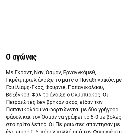
Ο αγώνας
Με Γκραντ, Ναν, Όσμαν, Ερνανγκόμεθ,
Γκρέιμπριελ άνοιξε το ματς ο Παναθηναϊκός, με
Γουίλιαμς-Γκος, Φουρνιέ, Παπανικολάου,
Βεζένκοβ, Φαλ το άνοιξε ο Ολυμπιακός. Οι
Πειραιώτες δεν βρήκαν σκορ, είδαν τον
Παπανικολάου να φορτώνεται με δύο γρήγορα
φάουλ και τον Όσμαν να γράφει το 6-0 με βολές
στο τρίτο λεπτό. Οι Πειραιώτες απάντησαν με
ένα μικρό 0-5, πήραν πολλά από τον Φουρνιέ και