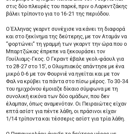
στις δύο πλευρές του παρκέ, πριν ο Λαρεντζάκης
βάλει τρίποντο για το 16-21 της περιόδου.
Ο Έλληνας γκαρντ συνέχισε να κάνει τη διαφορά
και στο ξεκίνημα της δεύτερης, με τον Αταμάν να
“φορτώνει” τη γραμμή των γκαρντ την ώρα που ο
Μπαρτζώκας έπρεπε να ξεκουράσει τον
Γουίλιαμς-Γκος. Ο Γκραντ έβαλε γκολ-φάουλ για
το 28-27 στο 15′, ο Ολυμπιακός απάντησε με ένα
μικρό 0-6 με τον Φουρνιέ να ηγείται και με τον
Φαλ να κρύβει τα πάντα στο πίσω μέρος. Το 30-34
του ημιχρόνου έμοιαζε δίκαιο σύμφωνα με τη
συνολική εικόνα των δύο ομάδων, που δεν
έλαμπαν, όπως αναμενόταν. Οι Πειραιώτες είχαν
επτά ασίστ για πέντε λάθη, οι πράσινοι είχαν
1/14 τρίποντα και τέσσερις ασίστ για τρία λάθη.
Ο Παπανικολάου άνοιξε το δεύτερο μέρος με