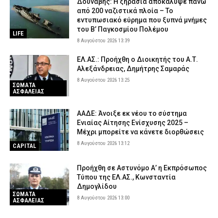
Δούναβης: Η ξηρασία αποκάλυψε πάνω
από 200 ναζιστικά πλοία – Το
εντυπωσιακό εύρημα που ξυπνά μνήμες
του Β’ Παγκοσμίου Πολέμου
LIFE
8 Αυγούστου 2026 13:39
ΕΛ.ΑΣ.: Προήχθη ο Διοικητής του Α.Τ.
Αλεξάνδρειας, Δημήτρης Σαμαράς
8 Αυγούστου 2026 13:25
ΣΩΜΑΤΑ
ΑΣΦΑΛΕΙΑΣ
ΑΑΔΕ: Άνοιξε εκ νέου το σύστημα
Ενιαίας Αίτησης Ενίσχυσης 2025 –
Μέχρι μπορείτε να κάνετε διορθώσεις
8 Αυγούστου 2026 13:12
CAPITAL
Προήχθη σε Αστυνόμο Α’ η Εκπρόσωπος
Τύπου της ΕΛ.ΑΣ., Κωνσταντία
Δημογλίδου
ΣΩΜΑΤΑ
8 Αυγούστου 2026 13:00
ΑΣΦΑΛΕΙΑΣ