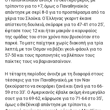
τρίποντο για το +7, όμως ο Παναθηναϊκός
απάντησε με σερί 8-0 για το προσπέρασμα από τα
χέρια του Σλούκα. Ο Έλληνας γκαρντ έκανε
απίστευτη δουλειά, σκόραρε για το 47-41 στο 25′,
έφτασε τους 12 και ήταν μακράν ο κορυφαίος
της ομάδας του στον χρόνο που βρισκόταν στο
παρκέ. Το ματς παίχτηκε χωρίς διακοπή για τρία
λεπτά, με τον Όσμαν να βάζει γκολ-φάουλ για το
57-50 και τους προπονητές να βλέπουν τους
παίκτες τους να βαριανασαίνουν.
Η τέταρτη περίοδος άνοιξε με τη διαφορά στους
τέσσερις για τον Παναθηναϊκό, με τον Ναν
ξεκούραστο να σκοράρει ξανά και ξανά για το 66-
59 στο 33′. Ο Αμερικανός έβαλε ακόμη ένα μεγάλο
σουτ για το 69-62, κάρφωσε για το 71-64 στο 35′,
όμως ο Βεζένκοβ απάντησε με τρίποντο, ο