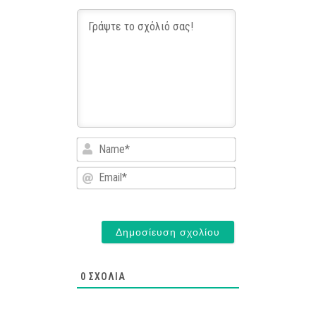
Name*
Email*
0
ΣΧΌΛΙΑ