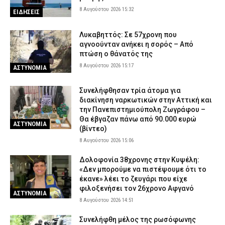
8 Αυγούστου 2026 15:32
ΕΙΔΗΣΕΙΣ
Λυκαβηττός: Σε 57χρονη που
αγνοούνταν ανήκει η σορός – Από
πτώση ο θάνατός της
8 Αυγούστου 2026 15:17
ΑΣΤΥΝΟΜΙΑ
Συνελήφθησαν τρία άτομα για
διακίνηση ναρκωτικών στην Αττική και
την Πανεπιστημιούπολη Ζωγράφου –
Θα έβγαζαν πάνω από 90.000 ευρώ
ΑΣΤΥΝΟΜΙΑ
(βίντεο)
8 Αυγούστου 2026 15:06
Δολοφονία 38χρονης στην Κυψέλη:
«Δεν μπορούμε να πιστέψουμε ότι το
έκανε» λέει το ζευγάρι που είχε
φιλοξενήσει τον 26χρονο Αφγανό
ΑΣΤΥΝΟΜΙΑ
8 Αυγούστου 2026 14:51
Συνελήφθη μέλος της ρωσόφωνης