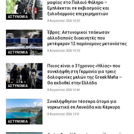
μαφίας στο Παλαιό Φάληρο –
Εμπλέκεται σε εκβιασμούς και
ξυλοδαρμούς επιχειρηματιών
ΑΣΤΥΝΟΜΙΑ
8 Αυγούστου 2026 14:33
Έβρος: Αστυνομικοί τσάκωσαν
αλλοδαπούς διακινητές που
μετέφεραν 12 παράνομους μετανάστες
8 Αυγούστου 2026 14:18
ΑΣΤΥΝΟΜΙΑ
Ποιος είναι ο 31χρονος «Ηλίας» που
συνελήφθη στη Γερμανία για τρεις
δολοφονίες μελών της Greek Mafia –
Θα εκδοθεί στην Ελλάδα
ΑΣΤΥΝΟΜΙΑ
8 Αυγούστου 2026 14:04
Συνελήφθησαν τέσσερα άτομα για
ναρκωτικά σε Λευκάδα και Κέρκυρα
8 Αυγούστου 2026 13:51
ΑΣΤΥΝΟΜΙΑ