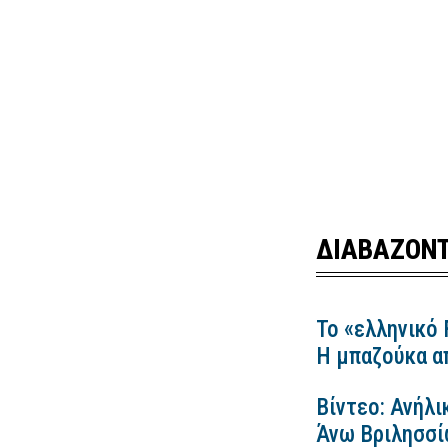
ΔΙΑΒΑΖΟΝΤ
Το «ελληνικό 
Η μπαζούκα απ
Βίντεο: Ανήλι
Άνω Βριλησσίω