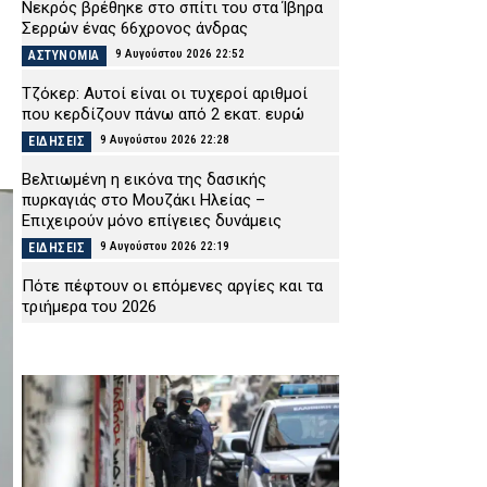
Νεκρός βρέθηκε στο σπίτι του στα Ίβηρα
Σερρών ένας 66χρονος άνδρας
9 Αυγούστου 2026 22:52
ΑΣΤΥΝΟΜΙΑ
Τζόκερ: Αυτοί είναι οι τυχεροί αριθμοί
που κερδίζουν πάνω από 2 εκατ. ευρώ
9 Αυγούστου 2026 22:28
ΕΙΔΗΣΕΙΣ
Βελτιωμένη η εικόνα της δασικής
πυρκαγιάς στο Μουζάκι Ηλείας –
Επιχειρούν μόνο επίγειες δυνάμεις
9 Αυγούστου 2026 22:19
ΕΙΔΗΣΕΙΣ
Πότε πέφτουν οι επόμενες αργίες και τα
τριήμερα του 2026
9 Αυγούστου 2026 22:04
ΕΙΔΗΣΕΙΣ
Συνελήφθησαν δύο άτομα για πρόκληση
πυρκαγιών από αμέλεια σε Μαρούσι και
Χίο – Ο ένας έκανε μπάρμπεκιου δίπλα στο
δάσος
9 Αυγούστου 2026 21:42
ΑΣΤΥΝΟΜΙΑ