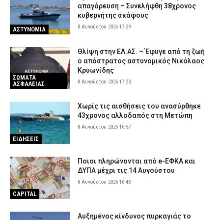
απαγόρευση – Συνελήφθη 38χρονος
κυβερνήτης σκάφους
8 Αυγούστου 2026 17:39
ΑΣΤΥΝΟΜΙΑ
Θλίψη στην ΕΛ.ΑΣ. – Έφυγε από τη ζωή
ο απόστρατος αστυνομικός Νικόλαος
Κρυωνίδης
ΣΩΜΑΤΑ
8 Αυγούστου 2026 17:23
ΑΣΦΑΛΕΙΑΣ
Χωρίς τις αισθήσεις του ανασύρθηκε
43χρονος αλλοδαπός στη Μετώπη
8 Αυγούστου 2026 16:57
ΕΙΔΗΣΕΙΣ
Ποιοι πληρώνονται από e-ΕΦΚΑ και
ΔΥΠΑ μέχρι τις 14 Αυγούστου
8 Αυγούστου 2026 16:48
CAPITAL
Αυξημένος κίνδυνος πυρκαγιάς το