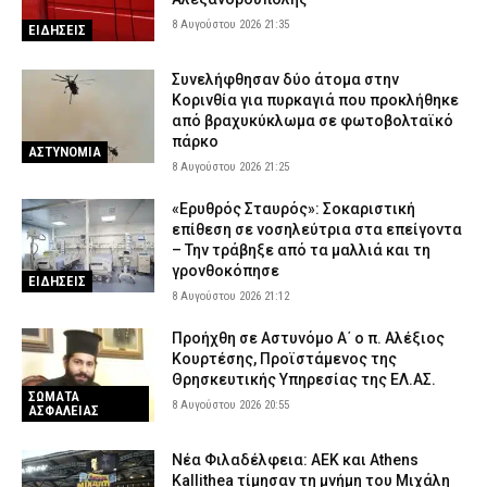
Κέρκυρα
8 Αυγούστου 2026 21:35
8 Αυγούστου 2026 13:51
ΑΣΤΥΝΟΜΙΑ
ΕΙΔΗΣΕΙΣ
Δούναβης: Η ξηρασία αποκάλυψε πάνω από 200 ναζιστικά πλοία
Συνελήφθησαν δύο άτομα στην
– Το εντυπωσιακό εύρημα που ξυπνά μνήμες του Β’ Παγκοσμίου
Κορινθία για πυρκαγιά που προκλήθηκε
Πολέμου
από βραχυκύκλωμα σε φωτοβολταϊκό
8 Αυγούστου 2026 13:39
LIFE
πάρκο
ΑΣΤΥΝΟΜΙΑ
8 Αυγούστου 2026 21:25
«Ερυθρός Σταυρός»: Σοκαριστική
επίθεση σε νοσηλεύτρια στα επείγοντα
– Την τράβηξε από τα μαλλιά και τη
γρονθοκόπησε
ΕΙΔΗΣΕΙΣ
8 Αυγούστου 2026 21:12
Προήχθη σε Αστυνόμο Α΄ ο π. Αλέξιος
Κουρτέσης, Προϊστάμενος της
Θρησκευτικής Υπηρεσίας της ΕΛ.ΑΣ.
ΣΩΜΑΤΑ
8 Αυγούστου 2026 20:55
ΑΣΦΑΛΕΙΑΣ
Νέα Φιλαδέλφεια: ΑΕΚ και Athens
Kallithea τίμησαν τη μνήμη του Μιχάλη