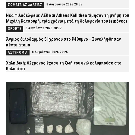
8 Αυγούστου 2026 20:55
ΣΩΜΑΤΑ ΑΣΦΑΛΕΙΑΣ
Νέα Φιλαδέλφεια: ΑΕΚ και Athens Kallithea τίμησαν τη μνήμη του
Μιχάλη Κατσουρή, τρία χρόνια μετά τη δολοφονία του (εικόνες)
8 Αυγούστου 2026 20:37
SPORTS
Άγριος ξυλοδαρμός 51χρονου στο Ρέθυμνο – Συνελήφθησαν
πέντε άτομα
8 Αυγούστου 2026 20:25
ΑΣΤΥΝΟΜΙΑ
Χαλκιδική: 62χρονος έχασε τη ζωή του ενώ κολυμπούσε στο
Καλαμίτσι
8 Αυγούστου 2026 20:12
ΕΙΔΗΣΕΙΣ
Αθήνα: Κλείνει τα μεσάνυχτα ο λόφος Φινόπουλου λόγω
αυξημένου κινδύνου πυρκαγιάς
8 Αυγούστου 2026 19:56
ΕΙΔΗΣΕΙΣ
Τραγωδία στην Πάρο: Πνίγηκε τετράχρονο παιδί σε πισίνα –
Προσήχθησαν ιδιοκτήτης και γονείς
8 Αυγούστου 2026 19:32
ΑΣΤΥΝΟΜΙΑ
Συναγερμός για φωτιά στη Μικρή Βίγλα Νάξου – Σηκώθηκε