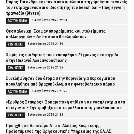
Πάρος: Για ανθρωποκτονία από αμέλεια κατηγορούνται οι γονείς
του τετράχρονου και ο ιδιοκτήτης του beach bar – Πώς έγινε η
τραγωδία (βίντεο)
8 Αυγούστου 2026 22:04
ΑΣΤΥΝΟΜΙΑ
Θεσσαλονίκη: Έκαψαν απορρίμματα και υπολείμματα
καλλιεργειών – Δείτε πόσα θα πληρώσουν
8 Αυγούστου 2026 21:50
ΕΙΔΗΣΕΙΣ
Χωρίς τις αισθήσεις του ανασύρθηκε 77χρονος από πηγάδι
στην Παλαγιά Αλεξανδρούπολης
8 Αυγούστου 2026 21:35
ΕΙΔΗΣΕΙΣ
Συνελήφθησαν δύο άτομα στην Κορινθία για πυρκαγιά που
προκλήθηκε από βραχυκύκλωμα σε φωτοβολταϊκό πάρκο
8 Αυγούστου 2026 21:25
ΑΣΤΥΝΟΜΙΑ
«Ερυθρός Σταυρός»: Σοκαριστική επίθεση σε νοσηλεύτρια στα
επείγοντα – Την τράβηξε από τα μαλλιά και τη γρονθοκόπησε
8 Αυγούστου 2026 21:12
ΕΙΔΗΣΕΙΣ
Προήχθη σε Αστυνόμο Α΄ ο π. Αλέξιος Κουρτέσης,
Προϊστάμενος της Θρησκευτικής Υπηρεσίας της ΕΛ.ΑΣ.