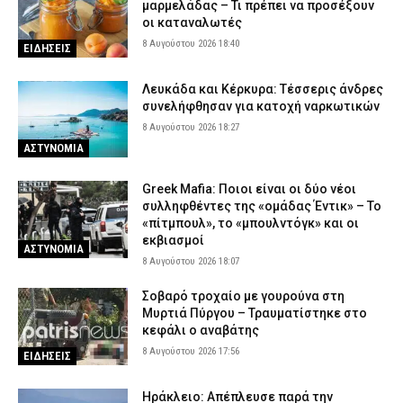
μαρμελάδας – Τι πρέπει να προσέξουν
οι καταναλωτές
8 Αυγούστου 2026 18:40
ΕΙΔΗΣΕΙΣ
Λευκάδα και Κέρκυρα: Τέσσερις άνδρες
συνελήφθησαν για κατοχή ναρκωτικών
8 Αυγούστου 2026 18:27
ΑΣΤΥΝΟΜΙΑ
Greek Mafia: Ποιοι είναι οι δύο νέοι
συλληφθέντες της «ομάδας Έντικ» – Το
«πίτμπουλ», το «μπουλντόγκ» και οι
εκβιασμοί
ΑΣΤΥΝΟΜΙΑ
8 Αυγούστου 2026 18:07
Σοβαρό τροχαίο με γουρούνα στη
Μυρτιά Πύργου – Τραυματίστηκε στο
κεφάλι ο αναβάτης
8 Αυγούστου 2026 17:56
ΕΙΔΗΣΕΙΣ
Ηράκλειο: Απέπλευσε παρά την