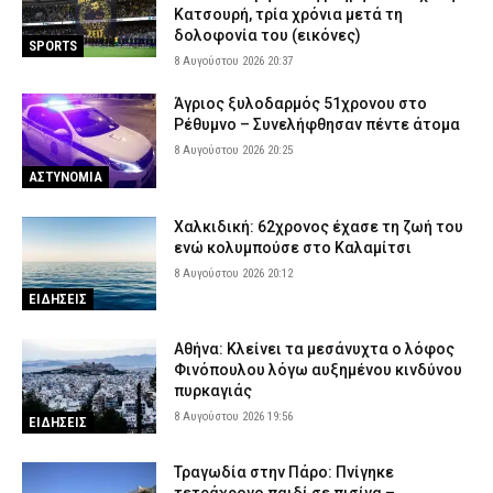
Κατσουρή, τρία χρόνια μετά τη
δολοφονία του (εικόνες)
SPORTS
8 Αυγούστου 2026 20:37
Άγριος ξυλοδαρμός 51χρονου στο
Ρέθυμνο – Συνελήφθησαν πέντε άτομα
8 Αυγούστου 2026 20:25
ΑΣΤΥΝΟΜΙΑ
Χαλκιδική: 62χρονος έχασε τη ζωή του
ενώ κολυμπούσε στο Καλαμίτσι
8 Αυγούστου 2026 20:12
ΕΙΔΗΣΕΙΣ
Αθήνα: Κλείνει τα μεσάνυχτα ο λόφος
Φινόπουλου λόγω αυξημένου κινδύνου
πυρκαγιάς
8 Αυγούστου 2026 19:56
ΕΙΔΗΣΕΙΣ
Τραγωδία στην Πάρο: Πνίγηκε
τετράχρονο παιδί σε πισίνα –