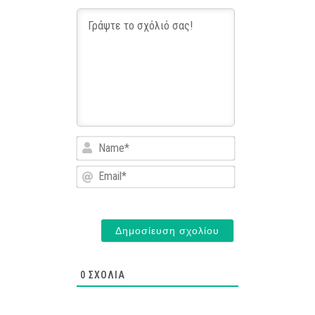
Name*
Email*
0
ΣΧΌΛΙΑ