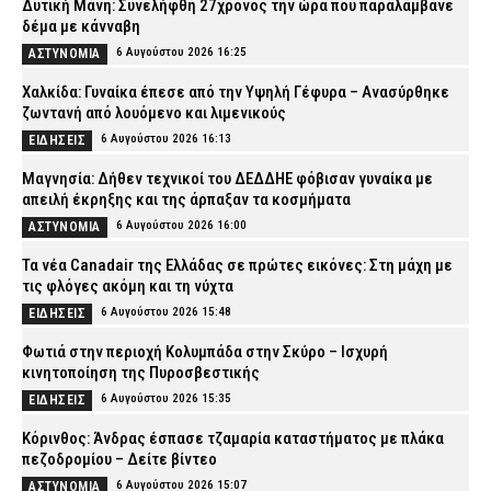
Δυτική Μάνη: Συνελήφθη 27χρονος την ώρα που παραλάμβανε
δέμα με κάνναβη
6 Αυγούστου 2026 16:25
ΑΣΤΥΝΟΜΙΑ
Χαλκίδα: Γυναίκα έπεσε από την Υψηλή Γέφυρα – Ανασύρθηκε
ζωντανή από λουόμενο και λιμενικούς
6 Αυγούστου 2026 16:13
ΕΙΔΗΣΕΙΣ
Μαγνησία: Δήθεν τεχνικοί του ΔΕΔΔΗΕ φόβισαν γυναίκα με
απειλή έκρηξης και της άρπαξαν τα κοσμήματα
6 Αυγούστου 2026 16:00
ΑΣΤΥΝΟΜΙΑ
Τα νέα Canadair της Ελλάδας σε πρώτες εικόνες: Στη μάχη με
τις φλόγες ακόμη και τη νύχτα
6 Αυγούστου 2026 15:48
ΕΙΔΗΣΕΙΣ
Φωτιά στην περιοχή Κολυμπάδα στην Σκύρο – Ισχυρή
κινητοποίηση της Πυροσβεστικής
6 Αυγούστου 2026 15:35
ΕΙΔΗΣΕΙΣ
Κόρινθος: Άνδρας έσπασε τζαμαρία καταστήματος με πλάκα
πεζοδρομίου – Δείτε βίντεο
6 Αυγούστου 2026 15:07
ΑΣΤΥΝΟΜΙΑ