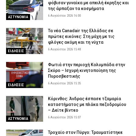
φόβισαν γυναίκα με απειλή έκρηξης και
της άρπαξαν τα κοσμήματα
6 Αυγούστου 2026 16:00
ΑΣΤΥΝΟΜΙΑ
Τα νέα Canadair της Ελλάδας σε
πρώτες εικόνες: Στη μάχη με τις
φλόγες ακόμη και τη νύχτα
6 Αυγούστου 2026 15:48
ΕΙΔΗΣΕΙΣ
Φωτιά στην περιοχή Κολυμπάδα στην
Σκύρο – Ισχυρή κινητοποίηση της
Πυροσβεστικής
6 Αυγούστου 2026 15:35
ΕΙΔΗΣΕΙΣ
Κόρινθος: Άνδρας έσπασε τζαμαρία
καταστήματος με πλάκα πεζοδρομίου
– Δείτε βίντεο
6 Αυγούστου 2026 15:07
ΑΣΤΥΝΟΜΙΑ
Τροχαίο στον Πύργο: Τραυματίστηκε