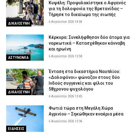
Κυψέλη: Προφυλακίστηκε ο Αφγανός
για τη δολοφονία της Βρετανίδας –
Τήρησε το δικαίωμα της σιωπής
6 Αυγούστου 2026 14:04
ΔΙΚΑΙΟΣΥΝΗ
Κέρκυρα: Συνελήφθησαν δύο άτομα για
ναρκωτικά – Κατασχέθηκαν κάνναβη
και ηρωίνη
6 Αυγούστου 2026 13:58
ΑΣΤΥΝΟΜΙΑ
Ένταση στα δικαστήρια Ναυπλίου:
«Δολοφόνοι» φώναζαν στους δύο
Ινδούς συγγενείς και φίλοι του
58χρονου ψυχολόγου
ΔΙΚΑΙΟΣΥΝΗ
6 Αυγούστου 2026 13:45
Φωτιά τώρα στη Μεγάλη Χώρα
Αγρινίου – Σηκώθηκαν εναέρια μέσα
6 Αυγούστου 2026 13:34
ΕΙΔΗΣΕΙΣ