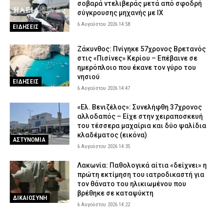
σοβαρά ντελιβεράς μετά από σφοδρή
σύγκρουσης μηχανής με ΙΧ
6 Αυγούστου 2026 14:58
ΕΙΔΗΣΕΙΣ
Ζάκυνθος: Πνίγηκε 57χρονος Βρετανός
στις «Πισίνες» Κερίου – Επέβαινε σε
ημερόπλοιο που έκανε τον γύρο του
νησιού
ΕΙΔΗΣΕΙΣ
6 Αυγούστου 2026 14:47
«Ελ. Βενιζέλος»: Συνελήφθη 37χρονος
αλλοδαπός – Είχε στην χειραποσκευή
του τέσσερα μαχαίρια και δύο ψαλίδια
κλαδέματος (εικόνα)
ΑΣΤΥΝΟΜΙΑ
6 Αυγούστου 2026 14:35
Λακωνία: Παθολογικά αίτια «δείχνει» η
πρώτη εκτίμηση του ιατροδικαστή για
τον θάνατο του ηλικιωμένου που
βρέθηκε σε καταψύκτη
ΔΙΚΑΙΟΣΥΝΗ
6 Αυγούστου 2026 14:22