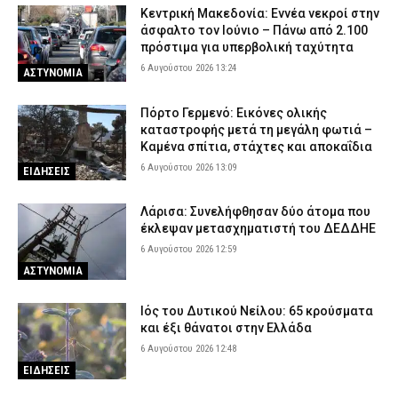
Κεντρική Μακεδονία: Εννέα νεκροί στην
άσφαλτο τον Ιούνιο – Πάνω από 2.100
πρόστιμα για υπερβολική ταχύτητα
6 Αυγούστου 2026 13:24
ΑΣΤΥΝΟΜΙΑ
Πόρτο Γερμενό: Εικόνες ολικής
καταστροφής μετά τη μεγάλη φωτιά –
Καμένα σπίτια, στάχτες και αποκαΐδια
6 Αυγούστου 2026 13:09
ΕΙΔΗΣΕΙΣ
Λάρισα: Συνελήφθησαν δύο άτομα που
έκλεψαν μετασχηματιστή του ΔΕΔΔΗΕ
6 Αυγούστου 2026 12:59
ΑΣΤΥΝΟΜΙΑ
Ιός του Δυτικού Νείλου: 65 κρούσματα
και έξι θάνατοι στην Ελλάδα
6 Αυγούστου 2026 12:48
ΕΙΔΗΣΕΙΣ