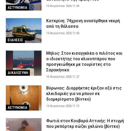
10 Αυγούστου 2026 11:54
ΑΣΤΥΝΟΜΙΑ
Κέρκυρα: Φωτιά σε δασική έκταση στον Άγιο Γεώργιο –
Κινητοποιήθηκε η Πυροσβεστική
Κατερίνη: 74χρονη ανασύρθηκε νεκρή
9 Αυγούστου 2026 21:04
ΕΙΔΗΣΕΙΣ
από τη θάλασσα
Τραγωδία στην Καβάλα: Νεκρή 65χρονη λουόμενη στους
10 Αυγούστου 2026 11:40
Αμμόλοφους
ΕΙΔΗΣΕΙΣ
9 Αυγούστου 2026 20:49
ΕΙΔΗΣΕΙΣ
Μήλος: Στον εισαγγελέα ο πιλότος και
ο ιδιοκτήτης του ελικοπτέρου που
προσγειώθηκε με τουρίστες στο
Σαρακήνικο
ΔΙΚΑΙΟΣΥΝΗ
10 Αυγούστου 2026 11:27
Βύρωνας: Διαρρήκτες έριξαν οξύ στις
κλειδαριές για να μπουν σε
διαμερίσματα (βίντεο)
10 Αυγούστου 2026 11:15
ΑΣΤΥΝΟΜΙΑ
Φωτιά στον Κουβαρά Αττικής: Η στιγμή
που ρεπόρτερ σώζει χελώνα (βίντεο)