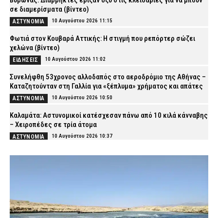
Βύρωνας: Διαρρήκτες έριξαν οξύ στις κλειδαριές για να μπουν
σε διαμερίσματα (βίντεο)
10 Αυγούστου 2026 11:15
ΑΣΤΥΝΟΜΙΑ
Φωτιά στον Κουβαρά Αττικής: Η στιγμή που ρεπόρτερ σώζει
χελώνα (βίντεο)
10 Αυγούστου 2026 11:02
ΕΙΔΗΣΕΙΣ
Συνελήφθη 53χρονος αλλοδαπός στο αεροδρόμιο της Αθήνας –
Καταζητούνταν στη Γαλλία για «ξέπλυμα» χρήματος και απάτες
10 Αυγούστου 2026 10:50
ΑΣΤΥΝΟΜΙΑ
Καλαμάτα: Αστυνομικοί κατέσχεσαν πάνω από 10 κιλά κάνναβης
– Χειροπέδες σε τρία άτομα
10 Αυγούστου 2026 10:37
ΑΣΤΥΝΟΜΙΑ
«Τουρισμός για Όλους»: Άνοιξε η πλατφόρμα για όλα τα ΑΦΜ –
Πώς θα πάρετε voucher έως 600 ευρώ
10 Αυγούστου 2026 10:25
CAPITAL
Φωτιά στον Κουβαρά Αττικής: Κάηκε κτηνοτροφική μονάδα –
«Απειλήθηκαν σπίτια γι’ αυτό και έγινε εκκένωση» (βίντεο)
10 Αυγούστου 2026 10:11
ΕΙΔΗΣΕΙΣ