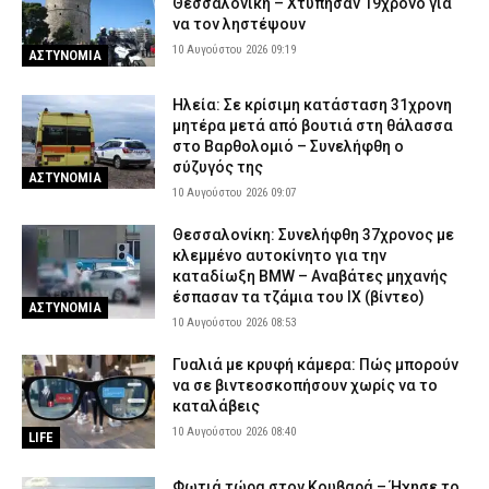
Θεσσαλονίκη – Χτύπησαν 19χρονο για
να τον ληστέψουν
10 Αυγούστου 2026 09:19
ΑΣΤΥΝΟΜΙΑ
Ηλεία: Σε κρίσιμη κατάσταση 31χρονη
μητέρα μετά από βουτιά στη θάλασσα
στο Βαρθολομιό – Συνελήφθη ο
σύζυγός της
ΑΣΤΥΝΟΜΙΑ
10 Αυγούστου 2026 09:07
Θεσσαλονίκη: Συνελήφθη 37χρονος με
κλεμμένο αυτοκίνητο για την
καταδίωξη BMW – Αναβάτες μηχανής
έσπασαν τα τζάμια του ΙΧ (βίντεο)
ΑΣΤΥΝΟΜΙΑ
10 Αυγούστου 2026 08:53
Γυαλιά με κρυφή κάμερα: Πώς μπορούν
να σε βιντεοσκοπήσουν χωρίς να το
καταλάβεις
10 Αυγούστου 2026 08:40
LIFE
Φωτιά τώρα στον Κουβαρά – Ήχησε το