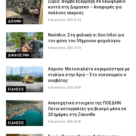
Συρία: Βόμβα εξερράγη σε λεωφορείο
κοντά στη Δαμασκό – Αναφορές για
πολλούς νεκρούς
6 Αυγούστου 2026 21:18
ΔΙΕΘΝΗ
Ναύπλιο: Στη φυλακή οι δύο Ινδοί για
τον φόνο του 59χρονου ψυχολόγου
6 Αυγούστου 2026 21:03
ΔΙΚΑΙΟΣΥΝΗ
Λάρισα: Μοτοσικλέτα συγκρούστηκε με
νταλίκα στην Αγιά – Στο νοσοκομείο ο
αναβάτης
6 Αυγούστου 2026 20:49
ΕΙΔΗΣΕΙΣ
Ανησυχητικά στοιχεία της ΠΟΕΔΗΝ:
Οκτώ καταγγελίες για βιασμό μέσα σε
20 ημέρες στη Ζάκυνθο
6 Αυγούστου 2026 20:34
ΕΙΔΗΣΕΙΣ