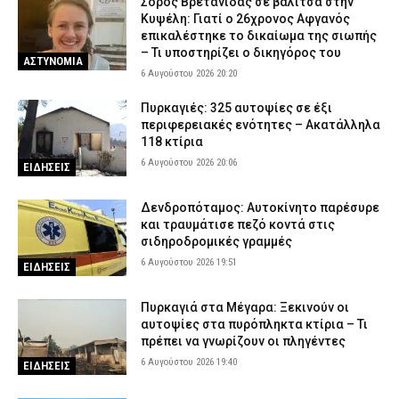
Σορός Βρετανίδας σε βαλίτσα στην
Κυψέλη: Γιατί ο 26χρονος Αφγανός
επικαλέστηκε το δικαίωμα της σιωπής
– Τι υποστηρίζει ο δικηγόρος του
ΑΣΤΥΝΟΜΙΑ
6 Αυγούστου 2026 20:20
Πυρκαγιές: 325 αυτοψίες σε έξι
περιφερειακές ενότητες – Ακατάλληλα
118 κτίρια
6 Αυγούστου 2026 20:06
ΕΙΔΗΣΕΙΣ
Δενδροπόταμος: Αυτοκίνητο παρέσυρε
και τραυμάτισε πεζό κοντά στις
σιδηροδρομικές γραμμές
6 Αυγούστου 2026 19:51
ΕΙΔΗΣΕΙΣ
Πυρκαγιά στα Μέγαρα: Ξεκινούν οι
αυτοψίες στα πυρόπληκτα κτίρια – Τι
πρέπει να γνωρίζουν οι πληγέντες
6 Αυγούστου 2026 19:40
ΕΙΔΗΣΕΙΣ