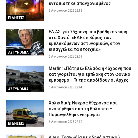
εντοπίστηκε απαγχονισμένος
Meteo: Πότε αρχίζει η περίοδος των δασικών πυρκαγιών στην
6 Αυγούστου 2026 23:13
Ελλάδα – Οι έξι πιο επικίνδυνες εβδομάδες του έτους
ΕΙΔΗΣΕΙΣ
6 Αυγούστου 2026 16:37
ΕΙΔΗΣΕΙΣ
ΕΛ.ΑΣ. για 75χρονη που βρέθηκε νεκρή
Δυτική Μάνη: Συνελήφθη 27χρονος την ώρα που παραλάμβανε
στα Χανιά: «ΕΔΕ σε βάρος των
δέμα με κάνναβη
εμπλεκόμενων αστυνομικών, στον
6 Αυγούστου 2026 16:25
ΑΣΤΥΝΟΜΙΑ
εισαγγελέα τα στοιχεία»
ΑΣΤΥΝΟΜΙΑ
6 Αυγούστου 2026 22:59
Marfin: «Πάτησε» Ελλάδα η 46χρονη που
κατηγορείται για εμπλοκή στον φονικό
εμπρησμό – Τι της αποδίδουν οι Αρχές
6 Αυγούστου 2026 22:44
ΑΣΤΥΝΟΜΙΑ
Χαλκιδική: Νεκρός 69χρονος που
ανασύρθηκε από τη θάλασσα –
Παραγγέλθηκε νεκροψία
6 Αυγούστου 2026 22:30
ΕΙΔΗΣΕΙΣ
Αίγιο: Τραγωδία με οδηγό αστικού