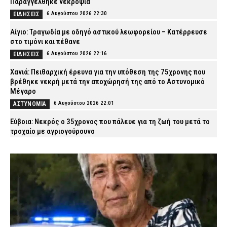
Παραγγέλθηκε νεκροψία
6 Αυγούστου 2026 22:30
ΕΙΔΗΣΕΙΣ
Αίγιο: Τραγωδία με οδηγό αστικού λεωφορείου – Κατέρρευσε
στο τιμόνι και πέθανε
6 Αυγούστου 2026 22:16
ΕΙΔΗΣΕΙΣ
Χανιά: Πειθαρχική έρευνα για την υπόθεση της 75χρονης που
βρέθηκε νεκρή μετά την αποχώρησή της από το Αστυνομικό
Μέγαρο
6 Αυγούστου 2026 22:01
ΑΣΤΥΝΟΜΙΑ
Εύβοια: Νεκρός ο 35χρονος που πάλευε για τη ζωή του μετά το
τροχαίο με αγριογούρουνο
6 Αυγούστου 2026 21:47
ΕΙΔΗΣΕΙΣ
Άρτα: Συνελήφθησαν δύο στελέχη του ΔΕΔΔΗΕ μετά την έκρηξη
σε μετασχηματιστή και την πυρκαγιά
6 Αυγούστου 2026 21:32
ΑΣΤΥΝΟΜΙΑ
Συρία: Βόμβα εξερράγη σε λεωφορείο κοντά στη Δαμασκό –
Αναφορές για πολλούς νεκρούς
6 Αυγούστου 2026 21:18
ΔΙΕΘΝΗ