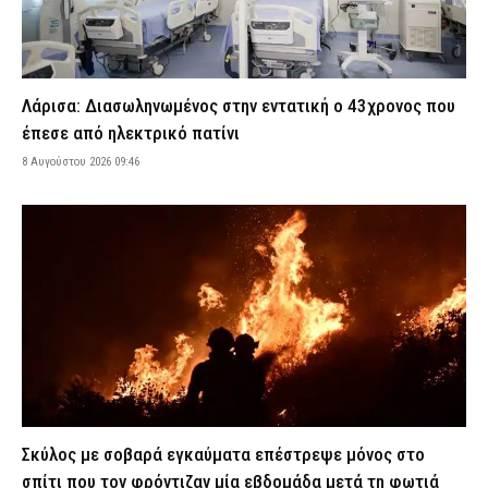
Λακωνία: Κρίσιμος ο χρόνος θανάτου του 90χρονου που έκρυβε
ο γιος του σε καταψύκτη – Η κόρη του είχε να τον δει από το...
8 Αυγούστου 2026 07:35
ΑΣΤΥΝΟΜΙΑ
Λάρισα: Διασωληνωμένος στην εντατική ο 43χρονος που
Εορτολόγιο: Ποιος γιορτάζει σήμερα Σάββατο 8 Αυγούστου
έπεσε από ηλεκτρικό πατίνι
8 Αυγούστου 2026 07:22
ΕΙΔΗΣΕΙΣ
8 Αυγούστου 2026 09:46
Τρία άτομα στη φυλακή για την καταστροφική φωτιά στη
Βοιωτία: Ποιοι έχουν προσφύγει στη Δικαιοσύνη, «λουκέτο» στο
αιολικό πάρκο
8 Αυγούστου 2026 07:10
ΔΙΚΑΙΟΣΥΝΗ
ΔΕΔΔΗΕ: Διακοπές ρεύματος σήμερα (8/8) στην Αττική – Δείτε
αναλυτικά ώρες και οδούς
8 Αυγούστου 2026 04:00
ΕΙΔΗΣΕΙΣ
Στενά του Ορμούζ: Κοντά σε συμφωνία Ομάν και Ιράν – Τι
δηλώνει Αμερικανός αξιωματούχος
7 Αυγούστου 2026 23:48
ΔΙΕΘΝΗ
Σκύλος με σοβαρά εγκαύματα επέστρεψε μόνος στο
Σοβαρό ατύχημα στην Ηλεία: 31χρονη έπεσε στην άμμο και
σπίτι που τον φρόντιζαν μία εβδομάδα μετά τη φωτιά