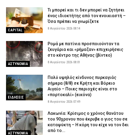
Τι μπορεί και τι δεν μπορεί να ζητήσει
ένας ιδιοκτήτης από τον ενοικιαστή –
Όσα πρέπει να γνωρίζετε
8 Αυγούστου 2026 08:14
CAPITAL
Ρομά με πατίνια προσποιούνταν τα
ζευγάρια και «ρήμαζαν» επιχειρήσεις
στο κέντρο της Αθήνας (βίντεο)
8 Αυγούστου 2026 08:01
ΑΣΤΥΝΟΜΙΑ
Πολύ υψηλός κίνδυνος πυρκαγιάς
σήμερα (8/8) σε Κρήτη και Βόρειο
Αιγαίο – Ποιες περιοχές είναι στο
«πορτοκαλί» (εικόνα)
ΕΙΔΗΣΕΙΣ
8 Αυγούστου 2026 07:49
Λακωνία: Κρίσιμος ο χρόνος θανάτου
του 90χρονου που έκρυβε ο γιος του σε
καταψύκτη – Η κόρη του είχε να τον δει
από το...
ΑΣΤΥΝΟΜΙΑ