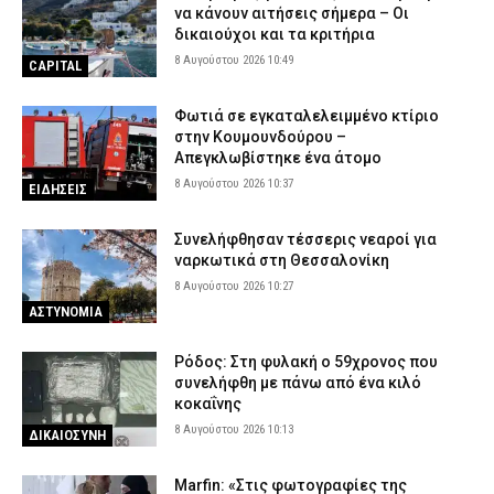
να κάνουν αιτήσεις σήμερα – Οι
δικαιούχοι και τα κριτήρια
8 Αυγούστου 2026 10:49
CAPITAL
Φωτιά σε εγκαταλελειμμένο κτίριο
στην Κουμουνδούρου –
Απεγκλωβίστηκε ένα άτομο
8 Αυγούστου 2026 10:37
ΕΙΔΗΣΕΙΣ
Συνελήφθησαν τέσσερις νεαροί για
ναρκωτικά στη Θεσσαλονίκη
8 Αυγούστου 2026 10:27
ΑΣΤΥΝΟΜΙΑ
Ρόδος: Στη φυλακή ο 59χρονος που
συνελήφθη με πάνω από ένα κιλό
κοκαΐνης
8 Αυγούστου 2026 10:13
ΔΙΚΑΙΟΣΥΝΗ
Marfin: «Στις φωτογραφίες της