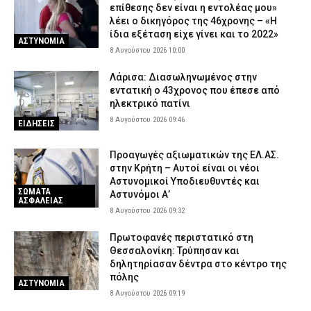
επίθεσης δεν είναι η εντολέας μου»
λέει ο δικηγόρος της 46χρονης – «Η
ίδια εξέταση είχε γίνει και το 2022»
ΑΣΤΥΝΟΜΙΑ
8 Αυγούστου 2026 10:00
Λάρισα: Διασωληνωμένος στην
εντατική ο 43χρονος που έπεσε από
ηλεκτρικό πατίνι
8 Αυγούστου 2026 09:46
ΕΙΔΗΣΕΙΣ
Προαγωγές αξιωματικών της ΕΛ.ΑΣ.
στην Κρήτη – Αυτοί είναι οι νέοι
Αστυνομικοί Υποδιευθυντές και
ΣΩΜΑΤΑ
Αστυνόμοι Α’
ΑΣΦΑΛΕΙΑΣ
8 Αυγούστου 2026 09:32
Πρωτοφανές περιστατικό στη
Θεσσαλονίκη: Τρύπησαν και
δηλητηρίασαν δέντρα στο κέντρο της
πόλης
ΑΣΤΥΝΟΜΙΑ
8 Αυγούστου 2026 09:19