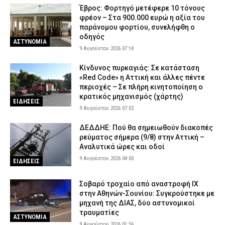
Έβρος: Φορτηγό μετέφερε 10 τόνους
φρέον – Στα 900.000 ευρώ η αξία του
παράνομου φορτίου, συνελήφθη ο
οδηγός
ΑΣΤΥΝΟΜΙΑ
9 Αυγούστου 2026 07:14
Κίνδυνος πυρκαγιάς: Σε κατάσταση
«Red Code» η Αττική και άλλες πέντε
περιοχές – Σε πλήρη κινητοποίηση ο
κρατικός μηχανισμός (χάρτης)
ΕΙΔΗΣΕΙΣ
9 Αυγούστου 2026 07:02
ΔΕΔΔΗΕ: Πού θα σημειωθούν διακοπές
ρεύματος σήμερα (9/8) στην Αττική –
Αναλυτικά ώρες και οδοί
9 Αυγούστου 2026 04:00
ΕΙΔΗΣΕΙΣ
Σοβαρό τροχαίο από αναστροφή ΙΧ
στην Αθηνών-Σουνίου: Συγκρούστηκε με
μηχανή της ΔΙΑΣ, δύο αστυνομικοί
τραυματίες
ΑΣΤΥΝΟΜΙΑ
9 Αυγούστου 2026 01:56