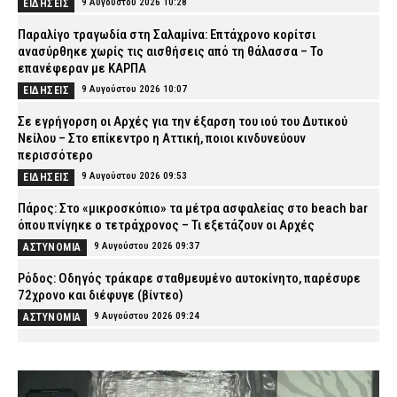
9 Αυγούστου 2026 10:28
ΕΙΔΗΣΕΙΣ
Παραλίγο τραγωδία στη Σαλαμίνα: Επτάχρονο κορίτσι
ανασύρθηκε χωρίς τις αισθήσεις από τη θάλασσα – Το
επανέφεραν με ΚΑΡΠΑ
9 Αυγούστου 2026 10:07
ΕΙΔΗΣΕΙΣ
Σε εγρήγορση οι Αρχές για την έξαρση του ιού του Δυτικού
Νείλου – Στο επίκεντρο η Αττική, ποιοι κινδυνεύουν
περισσότερο
9 Αυγούστου 2026 09:53
ΕΙΔΗΣΕΙΣ
Πάρος: Στο «μικροσκόπιο» τα μέτρα ασφαλείας στο beach bar
όπου πνίγηκε ο τετράχρονος – Τι εξετάζουν οι Αρχές
9 Αυγούστου 2026 09:37
ΑΣΤΥΝΟΜΙΑ
Ρόδος: Οδηγός τράκαρε σταθμευμένο αυτοκίνητο, παρέσυρε
72χρονο και διέφυγε (βίντεο)
9 Αυγούστου 2026 09:24
ΑΣΤΥΝΟΜΙΑ
Ηράκλειο: Συνελήφθησαν δύο άτομα για ναρκωτικά – Βρέθηκαν
400 γραμμάρια κάνναβης, ζυγαριά και χάπια σε σπίτι
9 Αυγούστου 2026 09:10
ΑΣΤΥΝΟΜΙΑ