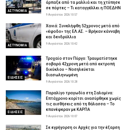
πέντε άτομα
άρπαξε από τα μαλλιά και τη χτύπησε
σε πόρτες – Τι καταγγέλλει η ΠΟΕΔΗΝ
8 Αυγούστου 2026 20:25
ΑΣΤΥΝΟΜΙΑ
ΑΣΤΥΝΟΜΙΑ
9 Αυγούστου 2026 10:57
Χαλκιδική: 62χρονος έχασε τη ζωή του ενώ κολυμπούσε στο
Καλαμίτσι
Χανιά: Συνελήφθη 52χρονος μετά από
«έφοδο» της ΕΛ.ΑΣ. – Βρήκαν κάνναβη
8 Αυγούστου 2026 20:12
ΕΙΔΗΣΕΙΣ
και δενδρύλλια
Αθήνα: Κλείνει τα μεσάνυχτα ο λόφος Φινόπουλου λόγω
9 Αυγούστου 2026 10:42
ΑΣΤΥΝΟΜΙΑ
αυξημένου κινδύνου πυρκαγιάς
8 Αυγούστου 2026 19:56
ΕΙΔΗΣΕΙΣ
Τροχαίο στον Πύργο: Τραυματίστηκε
σοβαρά 42χρονη μετά από εκτροπή
Τραγωδία στην Πάρο: Πνίγηκε τετράχρονο παιδί σε πισίνα –
δικύκλου – Νοσηλεύεται
Προσήχθησαν ιδιοκτήτης και γονείς
διασωληνωμένη
ΕΙΔΗΣΕΙΣ
8 Αυγούστου 2026 19:32
ΑΣΤΥΝΟΜΙΑ
9 Αυγούστου 2026 10:28
Παραλίγο τραγωδία στη Σαλαμίνα:
Επτάχρονο κορίτσι ανασύρθηκε χωρίς
τις αισθήσεις από τη θάλασσα – Το
επανέφεραν με ΚΑΡΠΑ
ΕΙΔΗΣΕΙΣ
9 Αυγούστου 2026 10:07
Σε εγρήγορση οι Αρχές για την έξαρση