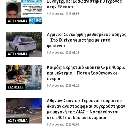
Συναγερμός: Εξαφανίστηκε 31χρονος
στην Έδεσσα
9 Αυγούστου 2026 08:53
ΑΣΤΥΝΟΜΙΑ
Αγρίνιο: Συνελήφθη μεθυσμένος οδηγός
– Στο ΙΧ είχε γεμιστήρα με επτά
φυσίγγια
9 Αυγούστου 2026 08:38
ΑΣΤΥΝΟΜΙΑ
Καιρός: Eκρηκτικό «κοκτέιλ» με 40άρια
και μελτέμια – Πότε εξασθενούν οι
άνεμοι
9 Αυγούστου 2026 08:25
ΕΙΔΗΣΕΙΣ
Αθηνών-Σουνίου: Γερμανοί τουρίστες
έκαναν αναστροφή και συγκρούστηκαν
με μηχανή της ΔΙΑΣ – Νοσηλεύονται
στο «401» οι δύο αστυνομικοί
ΑΣΤΥΝΟΜΙΑ
9 Αυγούστου 2026 08:09