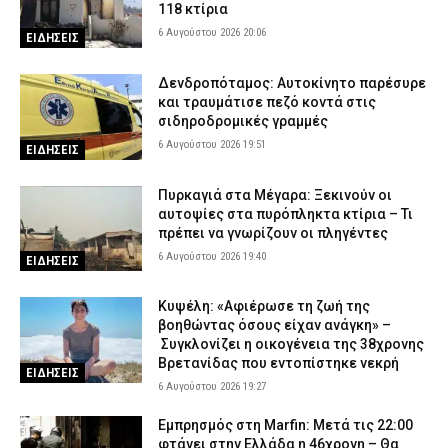
118 κτίρια
6 Αυγούστου 2026 20:06
ΕΙΔΗΣΕΙΣ
Δενδροπόταμος: Αυτοκίνητο παρέσυρε
και τραυμάτισε πεζό κοντά στις
σιδηροδρομικές γραμμές
6 Αυγούστου 2026 19:51
ΕΙΔΗΣΕΙΣ
Πυρκαγιά στα Μέγαρα: Ξεκινούν οι
αυτοψίες στα πυρόπληκτα κτίρια – Τι
πρέπει να γνωρίζουν οι πληγέντες
6 Αυγούστου 2026 19:40
ΕΙΔΗΣΕΙΣ
Κυψέλη: «Αφιέρωσε τη ζωή της
βοηθώντας όσους είχαν ανάγκη» –
Συγκλονίζει η οικογένεια της 38χρονης
Βρετανίδας που εντοπίστηκε νεκρή
ΕΙΔΗΣΕΙΣ
6 Αυγούστου 2026 19:27
Εμπρησμός στη Marfin: Μετά τις 22:00
φτάνει στην Ελλάδα η 46χρονη – Θα