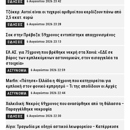
6 Αυγούστου 2026 23:42
ΕΙΔΗΣΕΙΣ
Τζόκερ: Αυτοί είναι οι τυχεροί αριθμοί που κερδίζουν πάνω από
2,5 εκατ. ευρώ
6 Αυγούστου 2026 23:28
ΕΙΔΗΣΕΙΣ
Σοκ στην Πρέβεζα: 59χρονος εντοπίστηκε απαγχονισμένος
6 Αυγούστου 2026 23:13
ΕΙΔΗΣΕΙΣ
ΕΛ.ΑΣ. για 75χρονη που βρέθηκε νεκρή στα Χανιά: «ΕΔΕ σε
βάρος των εμπλεκόμενων αστυνομικών, στον εισαγγελέα τα
στοιχεία»
6 Αυγούστου 2026 22:59
ΑΣΤΥΝΟΜΙΑ
Marfin: «Πάτησε» Ελλάδα η 46χρονη που κατηγορείται για
εμπλοκή στον φονικό εμπρησμό – Τι της αποδίδουν οι Αρχές
6 Αυγούστου 2026 22:44
ΑΣΤΥΝΟΜΙΑ
Χαλκιδική: Νεκρός 69χρονος που ανασύρθηκε από τη θάλασσα –
Παραγγέλθηκε νεκροψία
6 Αυγούστου 2026 22:30
ΕΙΔΗΣΕΙΣ
Αίγιο: Τραγωδία με οδηγό αστικού λεωφορείου – Κατέρρευσε