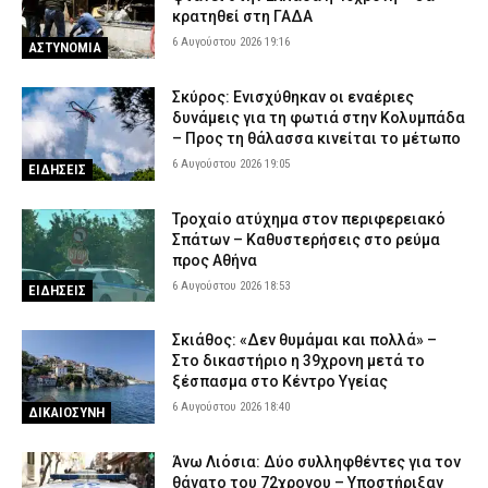
κρατηθεί στη ΓΑΔΑ
6 Αυγούστου 2026 19:16
ΑΣΤΥΝΟΜΙΑ
Σκύρος: Ενισχύθηκαν οι εναέριες
δυνάμεις για τη φωτιά στην Κολυμπάδα
– Προς τη θάλασσα κινείται το μέτωπο
6 Αυγούστου 2026 19:05
ΕΙΔΗΣΕΙΣ
Τροχαίο ατύχημα στον περιφερειακό
Σπάτων – Καθυστερήσεις στο ρεύμα
προς Αθήνα
6 Αυγούστου 2026 18:53
ΕΙΔΗΣΕΙΣ
Σκιάθος: «Δεν θυμάμαι και πολλά» –
Στο δικαστήριο η 39χρονη μετά το
ξέσπασμα στο Κέντρο Υγείας
6 Αυγούστου 2026 18:40
ΔΙΚΑΙΟΣΥΝΗ
Άνω Λιόσια: Δύο συλληφθέντες για τον
θάνατο του 72χρονου – Υποστήριξαν