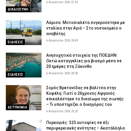
6 Αυγούστου 2026 21:03
ΔΙΚΑΙΟΣΥΝΗ
Λάρισα: Μοτοσικλέτα συγκρούστηκε με
νταλίκα στην Αγιά – Στο νοσοκομείο ο
αναβάτης
6 Αυγούστου 2026 20:49
ΕΙΔΗΣΕΙΣ
Ανησυχητικά στοιχεία της ΠΟΕΔΗΝ:
Οκτώ καταγγελίες για βιασμό μέσα σε
20 ημέρες στη Ζάκυνθο
6 Αυγούστου 2026 20:34
ΕΙΔΗΣΕΙΣ
Σορός Βρετανίδας σε βαλίτσα στην
Κυψέλη: Γιατί ο 26χρονος Αφγανός
επικαλέστηκε το δικαίωμα της σιωπής
– Τι υποστηρίζει ο δικηγόρος του
ΑΣΤΥΝΟΜΙΑ
6 Αυγούστου 2026 20:20
Πυρκαγιές: 325 αυτοψίες σε έξι
περιφερειακές ενότητες – Ακατάλληλα