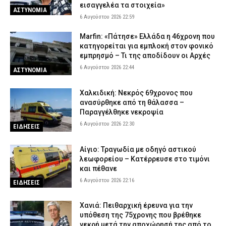
ΕΙΔΗΣΕΙΣ
εισαγγελέα τα στοιχεία»
ΑΣΤΥΝΟΜΙΑ
Δυτική Μάνη: Συνελήφθη 27χρονος την ώρα που παραλάμβανε
6 Αυγούστου 2026 22:59
δέμα με κάνναβη
Marfin: «Πάτησε» Ελλάδα η 46χρονη που
6 Αυγούστου 2026 16:25
ΑΣΤΥΝΟΜΙΑ
κατηγορείται για εμπλοκή στον φονικό
εμπρησμό – Τι της αποδίδουν οι Αρχές
6 Αυγούστου 2026 22:44
ΑΣΤΥΝΟΜΙΑ
Χαλκιδική: Νεκρός 69χρονος που
ανασύρθηκε από τη θάλασσα –
Παραγγέλθηκε νεκροψία
6 Αυγούστου 2026 22:30
ΕΙΔΗΣΕΙΣ
Αίγιο: Τραγωδία με οδηγό αστικού
λεωφορείου – Κατέρρευσε στο τιμόνι
και πέθανε
6 Αυγούστου 2026 22:16
ΕΙΔΗΣΕΙΣ
Χανιά: Πειθαρχική έρευνα για την
υπόθεση της 75χρονης που βρέθηκε
νεκρή μετά την αποχώρησή της από το