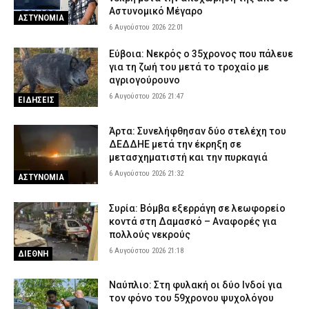
Αστυνομικό Μέγαρο
ΑΣΤΥΝΟΜΙΑ
6 Αυγούστου 2026 22:01
Εύβοια: Νεκρός ο 35χρονος που πάλευε
για τη ζωή του μετά το τροχαίο με
αγριογούρουνο
6 Αυγούστου 2026 21:47
ΕΙΔΗΣΕΙΣ
Άρτα: Συνελήφθησαν δύο στελέχη του
ΔΕΔΔΗΕ μετά την έκρηξη σε
μετασχηματιστή και την πυρκαγιά
6 Αυγούστου 2026 21:32
ΑΣΤΥΝΟΜΙΑ
Συρία: Βόμβα εξερράγη σε λεωφορείο
κοντά στη Δαμασκό – Αναφορές για
πολλούς νεκρούς
6 Αυγούστου 2026 21:18
ΔΙΕΘΝΗ
Ναύπλιο: Στη φυλακή οι δύο Ινδοί για
τον φόνο του 59χρονου ψυχολόγου