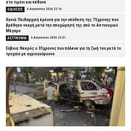
στο τιμόνι και πέθανε
6 Αυγούστου 2026 22:16
ΕΙΔΗΣΕΙΣ
Χανιά: Πειθαρχική έρευνα για την υπόθεση της 75χρονης που
βρέθηκε νεκρή μετά την αποχώρησή της από το Αστυνομικό
Μέγαρο
6 Αυγούστου 2026 22:01
ΑΣΤΥΝΟΜΙΑ
Εύβοια: Νεκρός ο 35χρονος που πάλευε για τη ζωή του μετά το
τροχαίο με αγριογούρουνο
6 Αυγούστου 2026 21:47
ΕΙΔΗΣΕΙΣ
Άρτα: Συνελήφθησαν δύο στελέχη του ΔΕΔΔΗΕ μετά την έκρηξη
σε μετασχηματιστή και την πυρκαγιά
6 Αυγούστου 2026 21:32
ΑΣΤΥΝΟΜΙΑ
Συρία: Βόμβα εξερράγη σε λεωφορείο κοντά στη Δαμασκό –
Αναφορές για πολλούς νεκρούς
6 Αυγούστου 2026 21:18
ΔΙΕΘΝΗ
Ναύπλιο: Στη φυλακή οι δύο Ινδοί για τον φόνο του 59χρονου
ψυχολόγου
6 Αυγούστου 2026 21:03
ΔΙΚΑΙΟΣΥΝΗ