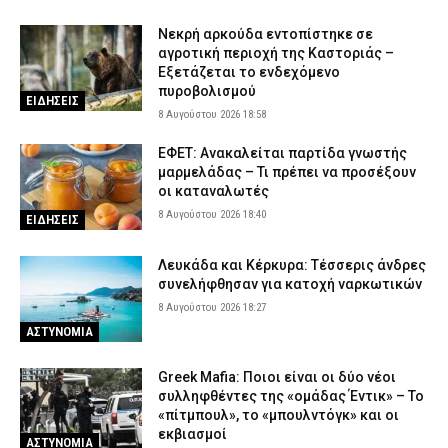
Νεκρή αρκούδα εντοπίστηκε σε
αγροτική περιοχή της Καστοριάς –
Εξετάζεται το ενδεχόμενο
πυροβολισμού
ΕΙΔΗΣΕΙΣ
8 Αυγούστου 2026 18:58
ΕΦΕΤ: Ανακαλείται παρτίδα γνωστής
μαρμελάδας – Τι πρέπει να προσέξουν
οι καταναλωτές
8 Αυγούστου 2026 18:40
ΕΙΔΗΣΕΙΣ
Λευκάδα και Κέρκυρα: Τέσσερις άνδρες
συνελήφθησαν για κατοχή ναρκωτικών
8 Αυγούστου 2026 18:27
ΑΣΤΥΝΟΜΙΑ
Greek Mafia: Ποιοι είναι οι δύο νέοι
συλληφθέντες της «ομάδας Έντικ» – Το
«πίτμπουλ», το «μπουλντόγκ» και οι
εκβιασμοί
ΑΣΤΥΝΟΜΙΑ