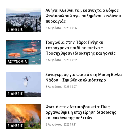
εκκλησάκι των Αγίων Ισιδώρων
Αθήνα: Κλείνει τα μεσάνυχτα ο λόφος
8 Αυγούστου 2026 12:46
ΑΣΤΥΝΟΜΙΑ
Φινόπουλου λόγω αυξημένου κινδύνου
πυρκαγιάς
Θεσσαλονίκη: Συνελήφθη 53χρονος που οδηγούσε μεθυσμένος
8 Αυγούστου 2026 19:56
ΕΙΔΗΣΕΙΣ
8 Αυγούστου 2026 12:33
ΑΣΤΥΝΟΜΙΑ
Κρήτη: Τι λέει η ΕΛ.ΑΣ. για την υπόθεση του τουρίστα – «Ζήτησε
Τραγωδία στην Πάρο: Πνίγηκε
να συνευρεθεί με εργαζόμενη και όχι με ανήλικη»
τετράχρονο παιδί σε πισίνα –
8 Αυγούστου 2026 12:20
ΑΣΤΥΝΟΜΙΑ
Προσήχθησαν ιδιοκτήτης και γονείς
8 Αυγούστου 2026 19:32
ΑΣΤΥΝΟΜΙΑ
Χαλκιδική: Οκτάχρονος χτύπησε το κεφάλι του σε πέτρα μετά
από βουτιά στη θάλασσα
Συναγερμός για φωτιά στη Μικρή Βίγλα
8 Αυγούστου 2026 12:08
ΕΙΔΗΣΕΙΣ
Νάξου – Σηκώθηκε ελικόπτερο
8 Αυγούστου 2026 19:27
ΕΙΔΗΣΕΙΣ
Φωτιά στην Αττικοβοιωτία: Πώς
οργανώθηκε η επιχείρηση διάσωσης
και εκκένωσης πολιτών
8 Αυγούστου 2026 19:11
ΕΙΔΗΣΕΙΣ