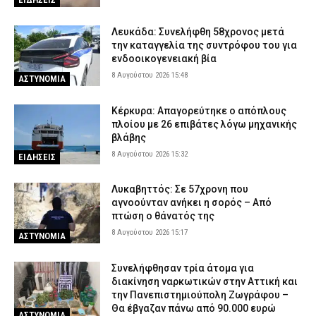
Λευκάδα: Συνελήφθη 58χρονος μετά
την καταγγελία της συντρόφου του για
ενδοοικογενειακή βία
8 Αυγούστου 2026 15:48
ΑΣΤΥΝΟΜΙΑ
Κέρκυρα: Απαγορεύτηκε ο απόπλους
πλοίου με 26 επιβάτες λόγω μηχανικής
βλάβης
8 Αυγούστου 2026 15:32
ΕΙΔΗΣΕΙΣ
Λυκαβηττός: Σε 57χρονη που
αγνοούνταν ανήκει η σορός – Από
πτώση ο θάνατός της
8 Αυγούστου 2026 15:17
ΑΣΤΥΝΟΜΙΑ
Συνελήφθησαν τρία άτομα για
διακίνηση ναρκωτικών στην Αττική και
την Πανεπιστημιούπολη Ζωγράφου –
Θα έβγαζαν πάνω από 90.000 ευρώ
ΑΣΤΥΝΟΜΙΑ