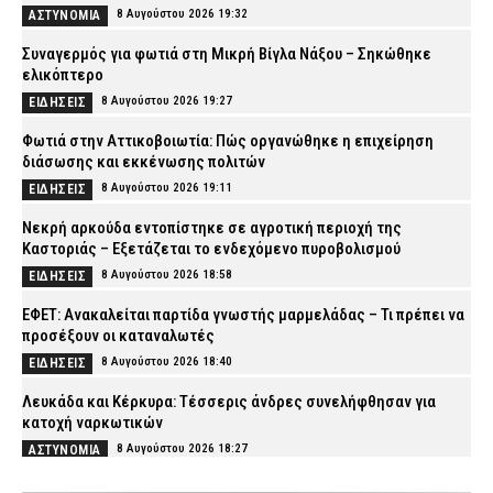
8 Αυγούστου 2026 19:32
ΑΣΤΥΝΟΜΙΑ
Συναγερμός για φωτιά στη Μικρή Βίγλα Νάξου – Σηκώθηκε
ελικόπτερο
8 Αυγούστου 2026 19:27
ΕΙΔΗΣΕΙΣ
Φωτιά στην Αττικοβοιωτία: Πώς οργανώθηκε η επιχείρηση
διάσωσης και εκκένωσης πολιτών
8 Αυγούστου 2026 19:11
ΕΙΔΗΣΕΙΣ
Νεκρή αρκούδα εντοπίστηκε σε αγροτική περιοχή της
Καστοριάς – Εξετάζεται το ενδεχόμενο πυροβολισμού
8 Αυγούστου 2026 18:58
ΕΙΔΗΣΕΙΣ
ΕΦΕΤ: Ανακαλείται παρτίδα γνωστής μαρμελάδας – Τι πρέπει να
προσέξουν οι καταναλωτές
8 Αυγούστου 2026 18:40
ΕΙΔΗΣΕΙΣ
Λευκάδα και Κέρκυρα: Τέσσερις άνδρες συνελήφθησαν για
κατοχή ναρκωτικών
8 Αυγούστου 2026 18:27
ΑΣΤΥΝΟΜΙΑ
Greek Mafia: Ποιοι είναι οι δύο νέοι συλληφθέντες της «ομάδας