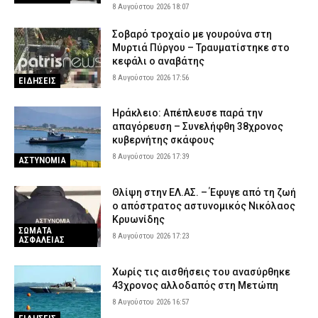
8 Αυγούστου 2026 18:07
Σοβαρό τροχαίο με γουρούνα στη
Μυρτιά Πύργου – Τραυματίστηκε στο
κεφάλι ο αναβάτης
8 Αυγούστου 2026 17:56
ΕΙΔΗΣΕΙΣ
Ηράκλειο: Απέπλευσε παρά την
απαγόρευση – Συνελήφθη 38χρονος
κυβερνήτης σκάφους
8 Αυγούστου 2026 17:39
ΑΣΤΥΝΟΜΙΑ
Θλίψη στην ΕΛ.ΑΣ. – Έφυγε από τη ζωή
ο απόστρατος αστυνομικός Νικόλαος
Κρυωνίδης
ΣΩΜΑΤΑ
8 Αυγούστου 2026 17:23
ΑΣΦΑΛΕΙΑΣ
Χωρίς τις αισθήσεις του ανασύρθηκε
43χρονος αλλοδαπός στη Μετώπη
8 Αυγούστου 2026 16:57