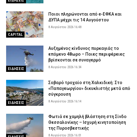
ΕΙΔΗΣΕΙΣ
Ποιοι πληρώνονται από e-ΕΦΚΑ και
ΔΥΠΑ μέχρι τις 14 Αυγούστου
8 Αυγούστου 2026 16:48
CAPITAL
Αυξημένος κίνδυνος πυρκαγιάς το
επόμενο 48ωρο – Ποιες περιφέρειες
βρίσκονται σε συναγερμό
8 Αυγούστου 2026 16:34
ΕΙΔΗΣΕΙΣ
Σοβαρό τροχαίο στη Χαλκιδική: Στο
«Παπαγεωργίου» δικυκλιστής μετά από
σύγκρουση
8 Αυγούστου 2026 16:14
ΕΙΔΗΣΕΙΣ
Φωτιά σε χαμηλή βλάστηση στη Σίνδο
Θεσσαλονίκης – Ισχυρή κινητοποίηση
της Πυροσβεστικής
8 Αυγούστου 2026 16:01
ΕΙΔΗΣΕΙΣ