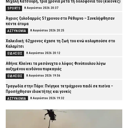
Μιχάλη Κατσουρή, τρία χρόνια μετά τη δολοφονία του (εικόνες)
8 Αυγούστου 2026 20:37
SPORTS
Άγριος ξυλοδαρμός 51χρονου στο Ρέθυμνο – Συνελήφθησαν
πέντε άτομα
8 Αυγούστου 2026 20:25
ΑΣΤΥΝΟΜΙΑ
Χαλκιδική: 62χρονος έχασε τη ζωή του ενώ κολυμπούσε στο
Καλαμίτσι
8 Αυγούστου 2026 20:12
ΕΙΔΗΣΕΙΣ
Αθήνα: Κλείνει τα μεσάνυχτα ο λόφος Φινόπουλου λόγω
αυξημένου κινδύνου πυρκαγιάς
8 Αυγούστου 2026 19:56
ΕΙΔΗΣΕΙΣ
Τραγωδία στην Πάρο: Πνίγηκε τετράχρονο παιδί σε πισίνα –
Προσήχθησαν ιδιοκτήτης και γονείς
8 Αυγούστου 2026 19:32
ΑΣΤΥΝΟΜΙΑ
Συναγερμός για φωτιά στη Μικρή Βίγλα Νάξου – Σηκώθηκε
ελικόπτερο
8 Αυγούστου 2026 19:27
ΕΙΔΗΣΕΙΣ