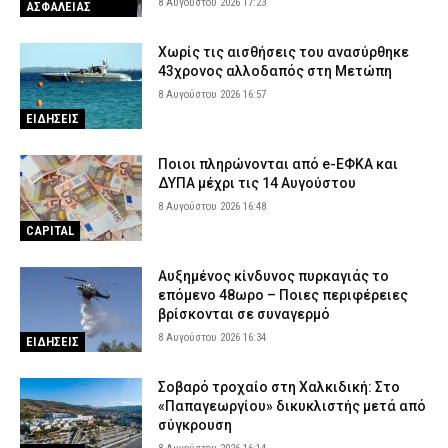
8 Αυγούστου 2026 17:23
ΑΣΦΑΛΕΙΑΣ
Χωρίς τις αισθήσεις του ανασύρθηκε
43χρονος αλλοδαπός στη Μετώπη
8 Αυγούστου 2026 16:57
ΕΙΔΗΣΕΙΣ
Ποιοι πληρώνονται από e-ΕΦΚΑ και
ΔΥΠΑ μέχρι τις 14 Αυγούστου
8 Αυγούστου 2026 16:48
CAPITAL
Αυξημένος κίνδυνος πυρκαγιάς το
επόμενο 48ωρο – Ποιες περιφέρειες
βρίσκονται σε συναγερμό
8 Αυγούστου 2026 16:34
ΕΙΔΗΣΕΙΣ
Σοβαρό τροχαίο στη Χαλκιδική: Στο
«Παπαγεωργίου» δικυκλιστής μετά από
σύγκρουση