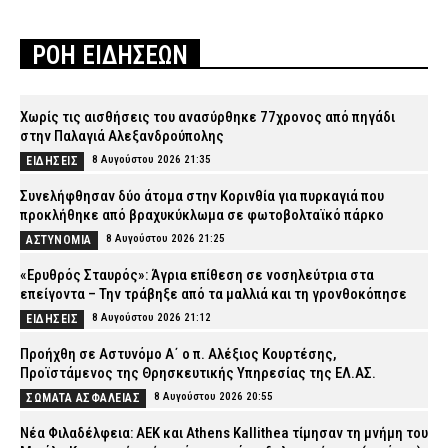
ΡΟΗ ΕΙΔΗΣΕΩΝ
Χωρίς τις αισθήσεις του ανασύρθηκε 77χρονος από πηγάδι
στην Παλαγιά Αλεξανδρούπολης
8 Αυγούστου 2026 21:35
ΕΙΔΗΣΕΙΣ
Συνελήφθησαν δύο άτομα στην Κορινθία για πυρκαγιά που
προκλήθηκε από βραχυκύκλωμα σε φωτοβολταϊκό πάρκο
8 Αυγούστου 2026 21:25
ΑΣΤΥΝΟΜΙΑ
«Ερυθρός Σταυρός»: Άγρια επίθεση σε νοσηλεύτρια στα
επείγοντα – Την τράβηξε από τα μαλλιά και τη γρονθοκόπησε
8 Αυγούστου 2026 21:12
ΕΙΔΗΣΕΙΣ
Προήχθη σε Αστυνόμο Α΄ ο π. Αλέξιος Κουρτέσης,
Προϊστάμενος της Θρησκευτικής Υπηρεσίας της ΕΛ.ΑΣ.
8 Αυγούστου 2026 20:55
ΣΩΜΑΤΑ ΑΣΦΑΛΕΙΑΣ
Νέα Φιλαδέλφεια: ΑΕΚ και Athens Kallithea τίμησαν τη μνήμη του