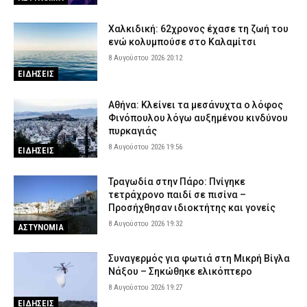
Χαλκιδική: 62χρονος έχασε τη ζωή του
ενώ κολυμπούσε στο Καλαμίτσι
8 Αυγούστου 2026 20:12
ΕΙΔΗΣΕΙΣ
Αθήνα: Κλείνει τα μεσάνυχτα ο λόφος
Φινόπουλου λόγω αυξημένου κινδύνου
πυρκαγιάς
8 Αυγούστου 2026 19:56
ΕΙΔΗΣΕΙΣ
Τραγωδία στην Πάρο: Πνίγηκε
τετράχρονο παιδί σε πισίνα –
Προσήχθησαν ιδιοκτήτης και γονείς
8 Αυγούστου 2026 19:32
ΑΣΤΥΝΟΜΙΑ
Συναγερμός για φωτιά στη Μικρή Βίγλα
Νάξου – Σηκώθηκε ελικόπτερο
8 Αυγούστου 2026 19:27
ΕΙΔΗΣΕΙΣ