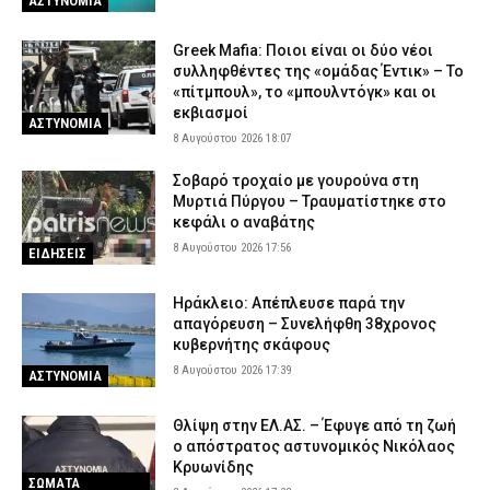
ΑΣΤΥΝΟΜΙΑ
Greek Mafia: Ποιοι είναι οι δύο νέοι
συλληφθέντες της «ομάδας Έντικ» – Το
«πίτμπουλ», το «μπουλντόγκ» και οι
εκβιασμοί
ΑΣΤΥΝΟΜΙΑ
8 Αυγούστου 2026 18:07
Σοβαρό τροχαίο με γουρούνα στη
Μυρτιά Πύργου – Τραυματίστηκε στο
κεφάλι ο αναβάτης
8 Αυγούστου 2026 17:56
ΕΙΔΗΣΕΙΣ
Ηράκλειο: Απέπλευσε παρά την
απαγόρευση – Συνελήφθη 38χρονος
κυβερνήτης σκάφους
8 Αυγούστου 2026 17:39
ΑΣΤΥΝΟΜΙΑ
Θλίψη στην ΕΛ.ΑΣ. – Έφυγε από τη ζωή
ο απόστρατος αστυνομικός Νικόλαος
Κρυωνίδης
ΣΩΜΑΤΑ