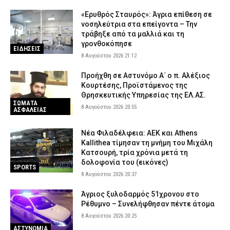
– Το εντυπωσιακό εύρημα που ξυπνά μνήμες του Β’ Παγκοσμίου
«Ερυθρός Σταυρός»: Άγρια επίθεση σε
Πολέμου
νοσηλεύτρια στα επείγοντα – Την
8 Αυγούστου 2026 13:39
LIFE
τράβηξε από τα μαλλιά και τη
γρονθοκόπησε
ΕΛ.ΑΣ.: Προήχθη ο Διοικητής του Α.Τ. Αλεξάνδρειας, Δημήτρης
ΕΙΔΗΣΕΙΣ
8 Αυγούστου 2026 21:12
Σαμαράς
8 Αυγούστου 2026 13:25
ΣΩΜΑΤΑ ΑΣΦΑΛΕΙΑΣ
Προήχθη σε Αστυνόμο Α΄ ο π. Αλέξιος
Κουρτέσης, Προϊστάμενος της
ΑΑΔΕ: Άνοιξε εκ νέου το σύστημα Ενιαίας Αίτησης Ενίσχυσης
Θρησκευτικής Υπηρεσίας της ΕΛ.ΑΣ.
2025 – Μέχρι μπορείτε να κάνετε διορθώσεις
ΣΩΜΑΤΑ
8 Αυγούστου 2026 20:55
ΑΣΦΑΛΕΙΑΣ
8 Αυγούστου 2026 13:12
CAPITAL
Νέα Φιλαδέλφεια: ΑΕΚ και Athens
Kallithea τίμησαν τη μνήμη του Μιχάλη
Κατσουρή, τρία χρόνια μετά τη
δολοφονία του (εικόνες)
SPORTS
8 Αυγούστου 2026 20:37
Άγριος ξυλοδαρμός 51χρονου στο
Ρέθυμνο – Συνελήφθησαν πέντε άτομα
8 Αυγούστου 2026 20:25
ΑΣΤΥΝΟΜΙΑ