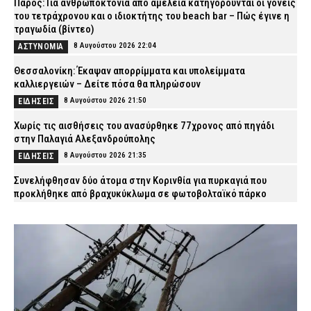
Πάρος: Για ανθρωποκτονία από αμέλεια κατηγορούνται οι γονείς
του τετράχρονου και ο ιδιοκτήτης του beach bar – Πώς έγινε η
τραγωδία (βίντεο)
8 Αυγούστου 2026 22:04
ΑΣΤΥΝΟΜΙΑ
Θεσσαλονίκη: Έκαψαν απορρίμματα και υπολείμματα
καλλιεργειών – Δείτε πόσα θα πληρώσουν
8 Αυγούστου 2026 21:50
ΕΙΔΗΣΕΙΣ
Χωρίς τις αισθήσεις του ανασύρθηκε 77χρονος από πηγάδι
στην Παλαγιά Αλεξανδρούπολης
8 Αυγούστου 2026 21:35
ΕΙΔΗΣΕΙΣ
Συνελήφθησαν δύο άτομα στην Κορινθία για πυρκαγιά που
προκλήθηκε από βραχυκύκλωμα σε φωτοβολταϊκό πάρκο
8 Αυγούστου 2026 21:25
ΑΣΤΥΝΟΜΙΑ
«Ερυθρός Σταυρός»: Σοκαριστική επίθεση σε νοσηλεύτρια στα
επείγοντα – Την τράβηξε από τα μαλλιά και τη γρονθοκόπησε
8 Αυγούστου 2026 21:12
ΕΙΔΗΣΕΙΣ
Προήχθη σε Αστυνόμο Α΄ ο π. Αλέξιος Κουρτέσης,
Προϊστάμενος της Θρησκευτικής Υπηρεσίας της ΕΛ.ΑΣ.