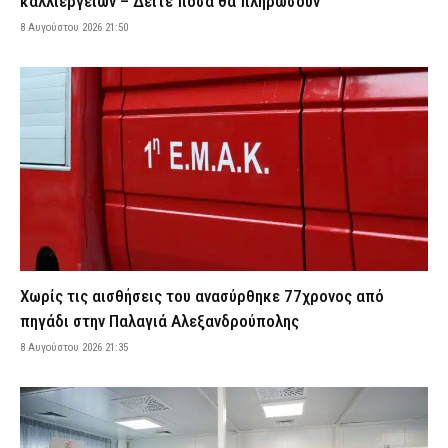
καλλιεργειών – Δείτε πόσα θα πληρώσουν
ελικόπτερο
8 Αυγούστου 2026 21:50
8 Αυγούστου 2026 19:27
ΕΙΔΗΣΕΙΣ
Φωτιά στην Αττικοβοιωτία: Πώς οργανώθηκε η επιχείρηση
διάσωσης και εκκένωσης πολιτών
8 Αυγούστου 2026 19:11
ΕΙΔΗΣΕΙΣ
Νεκρή αρκούδα εντοπίστηκε σε αγροτική περιοχή της
Καστοριάς – Εξετάζεται το ενδεχόμενο πυροβολισμού
8 Αυγούστου 2026 18:58
ΕΙΔΗΣΕΙΣ
ΕΦΕΤ: Ανακαλείται παρτίδα γνωστής μαρμελάδας – Τι πρέπει να
προσέξουν οι καταναλωτές
8 Αυγούστου 2026 18:40
ΕΙΔΗΣΕΙΣ
Χωρίς τις αισθήσεις του ανασύρθηκε 77χρονος από
Λευκάδα και Κέρκυρα: Τέσσερις άνδρες συνελήφθησαν για
πηγάδι στην Παλαγιά Αλεξανδρούπολης
κατοχή ναρκωτικών
8 Αυγούστου 2026 21:35
8 Αυγούστου 2026 18:27
ΑΣΤΥΝΟΜΙΑ
Greek Mafia: Ποιοι είναι οι δύο νέοι συλληφθέντες της «ομάδας
Έντικ» – Το «πίτμπουλ», το «μπουλντόγκ» και οι εκβιασμοί
8 Αυγούστου 2026 18:07
ΑΣΤΥΝΟΜΙΑ