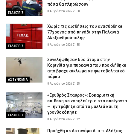
πόσα θα πληρώσουν
8 Αυγούστου 2026 21:50
ΕΙΔΗΣΕΙΣ
Χωρίς τις αισθήσεις του ανασύρθηκε
77χρονος από πηγάδι στην Παλαγιά
Αλεξανδρούπολης
8 Αυγούστου 2026 21:35
ΕΙΔΗΣΕΙΣ
Συνελήφθησαν δύο άτομα στην
Κορινθία για πυρκαγιά που προκλήθηκε
από βραχυκύκλωμα σε φωτοβολταϊκό
πάρκο
ΑΣΤΥΝΟΜΙΑ
8 Αυγούστου 2026 21:25
«Ερυθρός Σταυρός»: Σοκαριστική
επίθεση σε νοσηλεύτρια στα επείγοντα
– Την τράβηξε από τα μαλλιά και τη
γρονθοκόπησε
ΕΙΔΗΣΕΙΣ
8 Αυγούστου 2026 21:12
Προήχθη σε Αστυνόμο Α΄ ο π. Αλέξιος