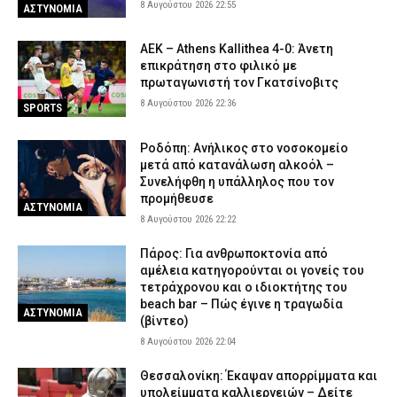
8 Αυγούστου 2026 22:55
ΑΣΤΥΝΟΜΙΑ
πάνω από 90.000 ευρώ (βίντεο)
8 Αυγούστου 2026 15:06
ΑΣΤΥΝΟΜΙΑ
ΑΕΚ – Athens Kallithea 4-0: Άνετη
Δολοφονία 38χρονης στην Κυψέλη: «Δεν μπορούμε να
επικράτηση στο φιλικό με
πιστέψουμε ότι το έκανε» λέει το ζευγάρι που είχε φιλοξενήσει
πρωταγωνιστή τον Γκατσίνοβιτς
τον 26χρονο Αφγανό
8 Αυγούστου 2026 22:36
SPORTS
8 Αυγούστου 2026 14:51
ΑΣΤΥΝΟΜΙΑ
Ροδόπη: Ανήλικος στο νοσοκομείο
μετά από κατανάλωση αλκοόλ –
Συνελήφθη η υπάλληλος που τον
προμήθευσε
ΑΣΤΥΝΟΜΙΑ
8 Αυγούστου 2026 22:22
Πάρος: Για ανθρωποκτονία από
αμέλεια κατηγορούνται οι γονείς του
τετράχρονου και ο ιδιοκτήτης του
beach bar – Πώς έγινε η τραγωδία
ΑΣΤΥΝΟΜΙΑ
(βίντεο)
8 Αυγούστου 2026 22:04
Θεσσαλονίκη: Έκαψαν απορρίμματα και
υπολείμματα καλλιεργειών – Δείτε