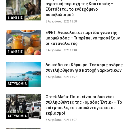
αγροτική περιοχή της Καστοριάς –
Εξετάζεται το ενδεχόμενο
πυροβολισμού
ΕΙΔΗΣΕΙΣ
8 Αυγούστου 2026 18:58
ΕΦΕΤ: Ανακαλείται παρτίδα γνωστής
μαρμελάδας – Τι πρέπει να προσέξουν
οι καταναλωτές
8 Αυγούστου 2026 18:40
ΕΙΔΗΣΕΙΣ
Λευκάδα και Κέρκυρα: Τέσσερις άνδρες
συνελήφθησαν για κατοχή ναρκωτικών
8 Αυγούστου 2026 18:27
ΑΣΤΥΝΟΜΙΑ
Greek Mafia: Ποιοι είναι οι δύο νέοι
συλληφθέντες της «ομάδας Έντικ» – Το
«πίτμπουλ», το «μπουλντόγκ» και οι
εκβιασμοί
ΑΣΤΥΝΟΜΙΑ
8 Αυγούστου 2026 18:07