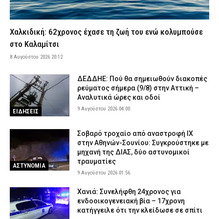
Σοβαρό τροχαίο στη Χαλκιδική: Στο «Παπαγεωργίου»
δικυκλιστής μετά από σύγκρουση
Χαλκιδική: 62χρονος έχασε τη ζωή του ενώ κολυμπούσε
8 Αυγούστου 2026 16:14
ΕΙΔΗΣΕΙΣ
στο Καλαμίτσι
Φωτιά σε χαμηλή βλάστηση στη Σίνδο Θεσσαλονίκης – Ισχυρή
8 Αυγούστου 2026 20:12
κινητοποίηση της Πυροσβεστικής
8 Αυγούστου 2026 16:01
ΕΙΔΗΣΕΙΣ
ΔΕΔΔΗΕ: Πού θα σημειωθούν διακοπές
ρεύματος σήμερα (9/8) στην Αττική –
Λευκάδα: Συνελήφθη 58χρονος μετά την καταγγελία της
Αναλυτικά ώρες και οδοί
συντρόφου του για ενδοοικογενειακή βία
9 Αυγούστου 2026 04:00
ΕΙΔΗΣΕΙΣ
8 Αυγούστου 2026 15:48
ΑΣΤΥΝΟΜΙΑ
Κέρκυρα: Απαγορεύτηκε ο απόπλους πλοίου με 26 επιβάτες
Σοβαρό τροχαίο από αναστροφή ΙΧ
λόγω μηχανικής βλάβης
στην Αθηνών-Σουνίου: Συγκρούστηκε με
8 Αυγούστου 2026 15:32
μηχανή της ΔΙΑΣ, δύο αστυνομικοί
ΕΙΔΗΣΕΙΣ
τραυματίες
ΑΣΤΥΝΟΜΙΑ
Λυκαβηττός: Σε 57χρονη που αγνοούνταν ανήκει η σορός – Από
9 Αυγούστου 2026 01:56
πτώση ο θάνατός της
8 Αυγούστου 2026 15:17
ΑΣΤΥΝΟΜΙΑ
Χανιά: Συνελήφθη 24χρονος για
ενδοοικογενειακή βία – 17χρονη
Συνελήφθησαν τρία άτομα για διακίνηση ναρκωτικών στην
κατήγγειλε ότι την κλείδωσε σε σπίτι
Αττική και την Πανεπιστημιούπολη Ζωγράφου – Θα έβγαζαν