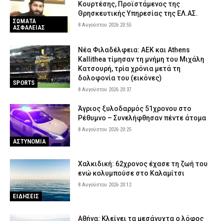
Κουρτέσης, Προϊστάμενος της
Θρησκευτικής Υπηρεσίας της ΕΛ.ΑΣ.
ΣΩΜΑΤΑ
8 Αυγούστου 2026 20:55
ΑΣΦΑΛΕΙΑΣ
Νέα Φιλαδέλφεια: ΑΕΚ και Athens
Kallithea τίμησαν τη μνήμη του Μιχάλη
Κατσουρή, τρία χρόνια μετά τη
δολοφονία του (εικόνες)
SPORTS
8 Αυγούστου 2026 20:37
Άγριος ξυλοδαρμός 51χρονου στο
Ρέθυμνο – Συνελήφθησαν πέντε άτομα
8 Αυγούστου 2026 20:25
ΑΣΤΥΝΟΜΙΑ
Χαλκιδική: 62χρονος έχασε τη ζωή του
ενώ κολυμπούσε στο Καλαμίτσι
8 Αυγούστου 2026 20:12
ΕΙΔΗΣΕΙΣ
Αθήνα: Κλείνει τα μεσάνυχτα ο λόφος