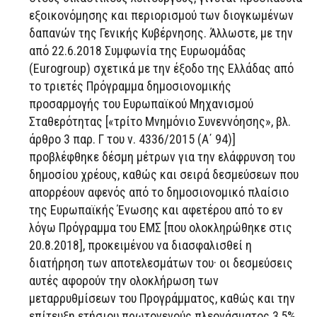
εξοικονόμησης και περιορισμού των διογκωμένων
δαπανών της Γενικής Κυβέρνησης. Άλλωστε, με την
από 22.6.2018 Συμφωνία της Ευρωομάδας
(Eurogroup) σχετικά με την έξοδο της Ελλάδας από
το τριετές Πρόγραμμα δημοσιονομικής
προσαρμογής του Ευρωπαϊκού Μηχανισμού
Σταθερότητας [«τρίτο Μνημόνιο Συνεννόησης», βλ.
άρθρο 3 παρ. Γ του ν. 4336/2015 (Α΄ 94)]
προβλέφθηκε δέσμη μέτρων για την ελάφρυνση του
δημοσίου χρέους, καθώς και σειρά δεσμεύσεων που
απορρέουν αφενός από το δημοσιονομικό πλαίσιο
της Ευρωπαϊκής Ένωσης και αφετέρου από το εν
λόγω Πρόγραμμα του ΕΜΣ [που ολοκληρώθηκε στις
20.8.2018], προκειμένου να διασφαλισθεί η
διατήρηση των αποτελεσμάτων του· οι δεσμεύσεις
αυτές αφορούν την ολοκλήρωση των
μεταρρυθμίσεων του Προγράμματος, καθώς και την
επίτευξη ετήσιου πρωτογενούς πλεονάσματος 3,5%