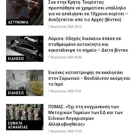
Σοκ στην Κρήτη: Τουρίστας
προσπάθησε να χρηματίσει υπάλληλο
για να ασελγήσει σε 10χρονο κορίτσι –
Αναζητείται από τις Αρχές (βίντεο)
ΑΣΤΥΝΟΜΙΑ
7 Αυγούστου 2026 20:12
Λάρισα: Οδηγός δικύκλου έπεσε σε
σταθμευμένο αυτοκίνητο και
εγκατέλειψε το σημείο – Δείτε βίντεο
7 Αυγούστου 2026 20:06
ΕΙΔΗΣΕΙΣ
Εικόνες καταστροφής σε εκκλησάκι
στον Σαρωνικό – Βανδάλισαν ακόμη και
το Ιερό
7 Αυγούστου 2026 19:51
ΕΙΔΗΣΕΙΣ
ΠΟΜΑΣ: «Όχι στη συγχώνευση των
Μετοχικών Ταμείων των ΕΔ και των
Ειδικών Λογαριασμών
ΣΩΜΑΤΑ
Αλληλοβοηθείας»
ΑΣΦΑΛΕΙΑΣ
7 Αυγούστου 2026 19:39