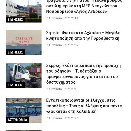
Τραγωδία στην Πάτρα: Πέθανε βρέφος
δεν τον πρόλαβα και έπεσε πάνω μου», λέει ο οδηγός του
οκτώ ημερών στη ΜΕΘ Νεογνών του
φορτηγού (βίντεο)
Νοσοκομείου «Άγιος Ανδρέας»
7 Αυγούστου 2026 14:28
ΑΣΤΥΝΟΜΙΑ
7 Αυγούστου 2026 21:10
ΕΙΔΗΣΕΙΣ
Σητεία: Φωτιά στα Αχλάδια – Μεγάλη
κινητοποίηση από την Πυροσβεστική
7 Αυγούστου 2026 20:56
ΕΙΔΗΣΕΙΣ
Σέρρες: «Κάτι απέσπασε την προσοχή
του οδηγού» – Τι εξετάζει ο
πραγματογνώμονας για τα αίτια του
δυστυχήματος
ΕΙΔΗΣΕΙΣ
7 Αυγούστου 2026 20:41
Εντατικοποιούνται οι έλεγχοι στις
παραλίες – Τρεις συλλήψεις και πέντε
«λουκέτα» στη Χαλκιδική
7 Αυγούστου 2026 20:27
ΑΣΤΥΝΟΜΙΑ