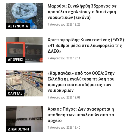
Μαρούσι: Συνελήφθη 35χρονος σε
προαύλιο σχολείου για διακίνηση
ναρκωτικών (εικόνα)
7 Αυγούστου 2026 19:26
ΑΣΤΥΝΟΜΙΑ
Χριστοφορίδης Κωνσταντίνος (ΕΑΥΘ):
«41 βαθμοί μέσα στα λεωφορεία της
ΔΑΕΘ»
7 Αυγούστου 2026 19:14
ΑΠΟΨΕΙΣ
«Καμπανάκι» από τον ΟΟΣΑ: Στην
Ελλάδα η μεγαλύτερη πτώση του
πραγματικού εισοδήματος των
νοικοκυριών
CAPITAL
7 Αυγούστου 2026 19:01
Άρειος Πάγος: Δεν ανασύρεται η
υπόθεση των υποκλοπών από το
αρχείο
7 Αυγούστου 2026 18:40
ΔΙΚΑΙΟΣΥΝΗ