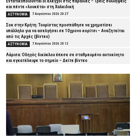
Εντατικοποιούνται οι έλεγχοι στις παραλίες – Τρεις συλλήψεις
και πέντε «λουκέτα» στη Χαλκιδική
7 Αυγούστου 2026 20:27
ΑΣΤΥΝΟΜΙΑ
Σοκ στην Κρήτη: Τουρίστας προσπάθησε να χρηματίσει
υπάλληλο για να ασελγήσει σε 10χρονο κορίτσι – Αναζητείται
από τις Αρχές (βίντεο)
7 Αυγούστου 2026 20:12
ΑΣΤΥΝΟΜΙΑ
Λάρισα: Οδηγός δικύκλου έπεσε σε σταθμευμένο αυτοκίνητο
και εγκατέλειψε το σημείο – Δείτε βίντεο
7 Αυγούστου 2026 20:06
ΕΙΔΗΣΕΙΣ
Εικόνες καταστροφής σε εκκλησάκι στον Σαρωνικό –
Βανδάλισαν ακόμη και το Ιερό
7 Αυγούστου 2026 19:51
ΕΙΔΗΣΕΙΣ
ΠΟΜΑΣ: «Όχι στη συγχώνευση των Μετοχικών Ταμείων των ΕΔ
και των Ειδικών Λογαριασμών Αλληλοβοηθείας»
7 Αυγούστου 2026 19:39
ΣΩΜΑΤΑ ΑΣΦΑΛΕΙΑΣ
Μαρούσι: Συνελήφθη 35χρονος σε προαύλιο σχολείου για
διακίνηση ναρκωτικών (εικόνα)