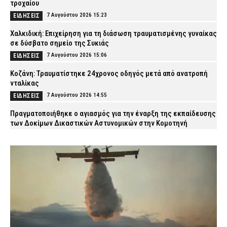
τροχαίου
7 Αυγούστου 2026 15:23
ΕΙΔΗΣΕΙΣ
Χαλκιδική: Επιχείρηση για τη διάσωση τραυματισμένης γυναίκας
σε δύσβατο σημείο της Συκιάς
7 Αυγούστου 2026 15:06
ΕΙΔΗΣΕΙΣ
Κοζάνη: Τραυματίστηκε 24χρονος οδηγός μετά από ανατροπή
νταλίκας
7 Αυγούστου 2026 14:55
ΕΙΔΗΣΕΙΣ
Πραγματοποιήθηκε ο αγιασμός για την έναρξη της εκπαίδευσης
των Δοκίμων Δικαστικών Αστυνομικών στην Κομοτηνή
7 Αυγούστου 2026 14:42
ΣΩΜΑΤΑ ΑΣΦΑΛΕΙΑΣ
Τροχαίο με δύο νεκρούς στις Σέρρες: «Έχασε τον έλεγχο του ΙΧ,
δεν τον πρόλαβα και έπεσε πάνω μου», λέει ο οδηγός του
φορτηγού (βίντεο)
7 Αυγούστου 2026 14:28
ΑΣΤΥΝΟΜΙΑ
Πυρόπληκτοι: Τι προβλέπεται για τις αποζημιώσεις σε
«πράσινα», «κίτρινα» και «κόκκινα» σπίτια
7 Αυγούστου 2026 14:15
CAPITAL