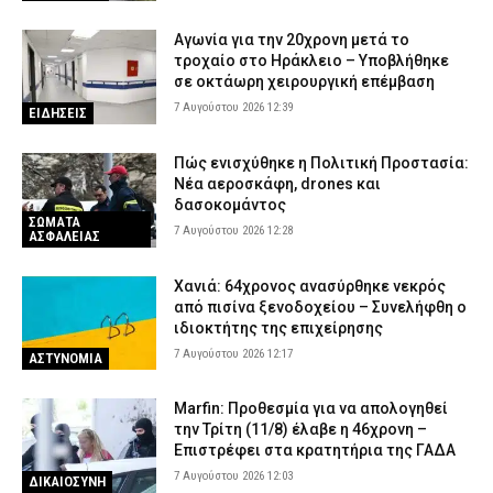
Αγωνία για την 20χρονη μετά το
τροχαίο στο Ηράκλειο – Υποβλήθηκε
σε οκτάωρη χειρουργική επέμβαση
7 Αυγούστου 2026 12:39
ΕΙΔΗΣΕΙΣ
Πώς ενισχύθηκε η Πολιτική Προστασία:
Νέα αεροσκάφη, drones και
δασοκομάντος
ΣΩΜΑΤΑ
7 Αυγούστου 2026 12:28
ΑΣΦΑΛΕΙΑΣ
Χανιά: 64χρονος ανασύρθηκε νεκρός
από πισίνα ξενοδοχείου – Συνελήφθη ο
ιδιοκτήτης της επιχείρησης
7 Αυγούστου 2026 12:17
ΑΣΤΥΝΟΜΙΑ
Marfin: Προθεσμία για να απολογηθεί
την Τρίτη (11/8) έλαβε η 46χρονη –
Επιστρέφει στα κρατητήρια της ΓΑΔΑ
7 Αυγούστου 2026 12:03
ΔΙΚΑΙΟΣΥΝΗ