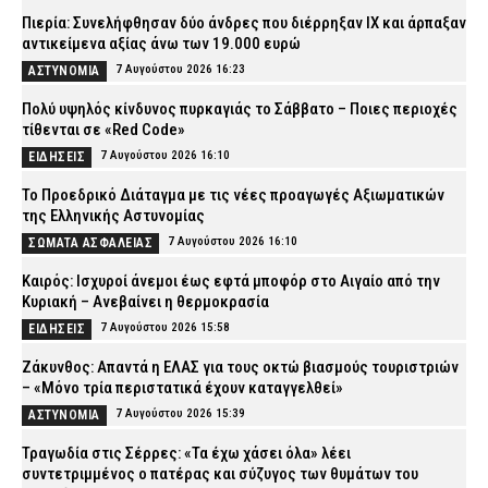
Πιερία: Συνελήφθησαν δύο άνδρες που διέρρηξαν ΙΧ και άρπαξαν
αντικείμενα αξίας άνω των 19.000 ευρώ
7 Αυγούστου 2026 16:23
ΑΣΤΥΝΟΜΙΑ
Πολύ υψηλός κίνδυνος πυρκαγιάς το Σάββατο – Ποιες περιοχές
τίθενται σε «Red Code»
7 Αυγούστου 2026 16:10
ΕΙΔΗΣΕΙΣ
Το Προεδρικό Διάταγμα με τις νέες προαγωγές Αξιωματικών
της Ελληνικής Αστυνομίας
7 Αυγούστου 2026 16:10
ΣΩΜΑΤΑ ΑΣΦΑΛΕΙΑΣ
Καιρός: Ισχυροί άνεμοι έως εφτά μποφόρ στο Αιγαίο από την
Κυριακή – Ανεβαίνει η θερμοκρασία
7 Αυγούστου 2026 15:58
ΕΙΔΗΣΕΙΣ
Ζάκυνθος: Απαντά η ΕΛΑΣ για τους οκτώ βιασμούς τουριστριών
– «Μόνο τρία περιστατικά έχουν καταγγελθεί»
7 Αυγούστου 2026 15:39
ΑΣΤΥΝΟΜΙΑ
Τραγωδία στις Σέρρες: «Τα έχω χάσει όλα» λέει
συντετριμμένος ο πατέρας και σύζυγος των θυμάτων του