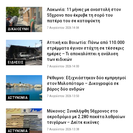
Λακωνία: 11 μήνες με αναστολή στον
55χρονο που έκρυβε τη σορό του
πατέρα του σε καταψύκτη
7 Αυγούστου 2026 14:04
ΔΙΚΑΙΟΣΥΝΗ
Αττική και Βοιωτία: Πάνω από 110.000
στρέμματα έγιναν στάχτη σε τέσσερις
ημέρες – Τι αποκαλύπτει η ανάλυση
των ειδικών
ΕΙΔΗΣΕΙΣ
7 Αυγούστου 2026 14:00
Ρέθυμνο: Εξιχνιάστηκαν δύο εμπρησμοί
στον Μυλοπόταμο – Δικογραφία σε
βάρος δύο ανδρών
7 Αυγούστου 2026 13:50
ΑΣΤΥΝΟΜΙΑ
Μύκονος: Συνελήφθη 56χρονος στο
αεροδρόμιο με 2.280 πακέτα λαθραίων
τσιγάρων – Δείτε εικόνες
7 Αυγούστου 2026 13:38
ΑΣΤΥΝΟΜΙΑ