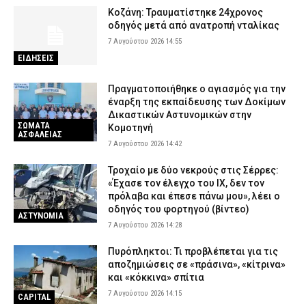
Κοζάνη: Τραυματίστηκε 24χρονος
οδηγός μετά από ανατροπή νταλίκας
7 Αυγούστου 2026 14:55
ΕΙΔΗΣΕΙΣ
Πραγματοποιήθηκε ο αγιασμός για την
έναρξη της εκπαίδευσης των Δοκίμων
Δικαστικών Αστυνομικών στην
ΣΩΜΑΤΑ
Κομοτηνή
ΑΣΦΑΛΕΙΑΣ
7 Αυγούστου 2026 14:42
Τροχαίο με δύο νεκρούς στις Σέρρες:
«Έχασε τον έλεγχο του ΙΧ, δεν τον
πρόλαβα και έπεσε πάνω μου», λέει ο
οδηγός του φορτηγού (βίντεο)
ΑΣΤΥΝΟΜΙΑ
7 Αυγούστου 2026 14:28
Πυρόπληκτοι: Τι προβλέπεται για τις
αποζημιώσεις σε «πράσινα», «κίτρινα»
και «κόκκινα» σπίτια
7 Αυγούστου 2026 14:15
CAPITAL