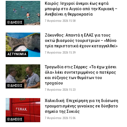
ανακοίνωση της ΕΛ.ΑΣ.
Καιρός: Ισχυροί άνεμοι έως εφτά
μποφόρ στο Αιγαίο από την Κυριακή –
7 Αυγούστου 2026 09:42
ΣΩΜΑΤΑ ΑΣΦΑΛΕΙΑΣ
Ανεβαίνει η θερμοκρασία
«Ελ. Βενιζέλος»: Συνελήφθη 37χρονος που προσπάθησε να
7 Αυγούστου 2026 15:58
ΕΙΔΗΣΕΙΣ
εισάγει 18 κιλά ακατέργαστης κάνναβης – Χειροπέδες σε άλλα
δύο άτομα
Ζάκυνθος: Απαντά η ΕΛΑΣ για τους
7 Αυγούστου 2026 09:29
ΑΣΤΥΝΟΜΙΑ
οκτώ βιασμούς τουριστριών – «Μόνο
τρία περιστατικά έχουν καταγγελθεί»
Γουδί: 53χρονη ανασύρθηκε νεκρή από ακάλυπτο πολυκατοικίας
7 Αυγούστου 2026 15:39
– Έπεσε από τον πέμπτο όροφο
ΑΣΤΥΝΟΜΙΑ
7 Αυγούστου 2026 09:16
ΑΣΤΥΝΟΜΙΑ
Τραγωδία στις Σέρρες: «Τα έχω χάσει
όλα» λέει συντετριμμένος ο πατέρας
και σύζυγος των θυμάτων του
τροχαίου
ΕΙΔΗΣΕΙΣ
7 Αυγούστου 2026 15:23
Χαλκιδική: Επιχείρηση για τη διάσωση
τραυματισμένης γυναίκας σε δύσβατο
σημείο της Συκιάς
7 Αυγούστου 2026 15:06
ΕΙΔΗΣΕΙΣ