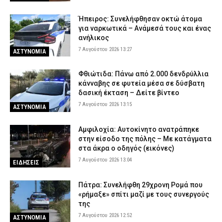
Ήπειρος: Συνελήφθησαν οκτώ άτομα
για ναρκωτικά – Ανάμεσά τους και ένας
ανήλικος
7 Αυγούστου 2026 13:27
ΑΣΤΥΝΟΜΙΑ
Φθιώτιδα: Πάνω από 2.000 δενδρύλλια
κάνναβης σε φυτεία μέσα σε δύσβατη
δασική έκταση – Δείτε βίντεο
7 Αυγούστου 2026 13:15
ΑΣΤΥΝΟΜΙΑ
Αμφιλοχία: Αυτοκίνητο ανατράπηκε
στην είσοδο της πόλης – Με κατάγματα
στα άκρα ο οδηγός (εικόνες)
7 Αυγούστου 2026 13:04
ΕΙΔΗΣΕΙΣ
Πάτρα: Συνελήφθη 29χρονη Ρομά που
«ρήμαξε» σπίτι μαζί με τους συνεργούς
της
7 Αυγούστου 2026 12:52
ΑΣΤΥΝΟΜΙΑ