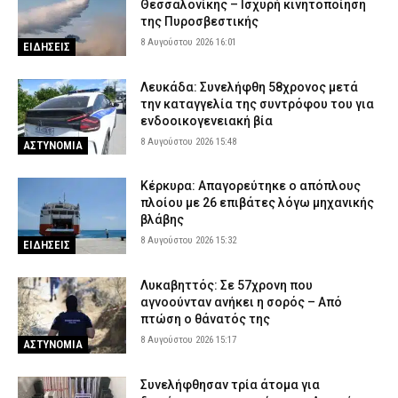
Θεσσαλονίκης – Ισχυρή κινητοποίηση
της Πυροσβεστικής
8 Αυγούστου 2026 16:01
ΕΙΔΗΣΕΙΣ
Λευκάδα: Συνελήφθη 58χρονος μετά
την καταγγελία της συντρόφου του για
ενδοοικογενειακή βία
8 Αυγούστου 2026 15:48
ΑΣΤΥΝΟΜΙΑ
Κέρκυρα: Απαγορεύτηκε ο απόπλους
πλοίου με 26 επιβάτες λόγω μηχανικής
βλάβης
8 Αυγούστου 2026 15:32
ΕΙΔΗΣΕΙΣ
Λυκαβηττός: Σε 57χρονη που
αγνοούνταν ανήκει η σορός – Από
πτώση ο θάνατός της
8 Αυγούστου 2026 15:17
ΑΣΤΥΝΟΜΙΑ
Συνελήφθησαν τρία άτομα για