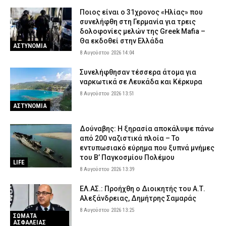
Ποιος είναι ο 31χρονος «Ηλίας» που
συνελήφθη στη Γερμανία για τρεις
δολοφονίες μελών της Greek Mafia –
Θα εκδοθεί στην Ελλάδα
ΑΣΤΥΝΟΜΙΑ
8 Αυγούστου 2026 14:04
Συνελήφθησαν τέσσερα άτομα για
ναρκωτικά σε Λευκάδα και Κέρκυρα
8 Αυγούστου 2026 13:51
ΑΣΤΥΝΟΜΙΑ
Δούναβης: Η ξηρασία αποκάλυψε πάνω
από 200 ναζιστικά πλοία – Το
εντυπωσιακό εύρημα που ξυπνά μνήμες
του Β’ Παγκοσμίου Πολέμου
LIFE
8 Αυγούστου 2026 13:39
ΕΛ.ΑΣ.: Προήχθη ο Διοικητής του Α.Τ.
Αλεξάνδρειας, Δημήτρης Σαμαράς
8 Αυγούστου 2026 13:25
ΣΩΜΑΤΑ
ΑΣΦΑΛΕΙΑΣ