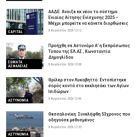
ΑΑΔΕ: Άνοιξε εκ νέου το σύστημα
Ενιαίας Αίτησης Ενίσχυσης 2025 –
Μέχρι μπορείτε να κάνετε διορθώσεις
8 Αυγούστου 2026 13:12
CAPITAL
Προήχθη σε Αστυνόμο Α’ η Εκπρόσωπος
Τύπου της ΕΛ.ΑΣ., Κωνσταντία
Δημογλίδου
ΣΩΜΑΤΑ
8 Αυγούστου 2026 13:00
ΑΣΦΑΛΕΙΑΣ
Θρίλερ στον Λυκαβηττό: Εντοπίστηκε
σορός κοντά στο εκκλησάκι των Αγίων
Ισιδώρων
8 Αυγούστου 2026 12:46
ΑΣΤΥΝΟΜΙΑ
Θεσσαλονίκη: Συνελήφθη 53χρονος που
οδηγούσε μεθυσμένος
8 Αυγούστου 2026 12:33
ΑΣΤΥΝΟΜΙΑ