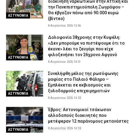
διακίνηση ναρκωτικών στην Αττική και
την Πανεπιστημιούπολη Ζωγράφου –
Θα έβγαζαν πάνω από 90.000 ευρώ
ΑΣΤΥΝΟΜΙΑ
(βίντεο)
8 Αυγούστου 2026 15:06
Δολοφονία 38χρονης στην Κυψέλη:
«Δεν μπορούμε να πιστέψουμε ότι το
έκανε» λέει το ζευγάρι που είχε
φιλοξενήσει τον 26χρονο Αφγανό
ΑΣΤΥΝΟΜΙΑ
8 Αυγούστου 2026 14:51
Συνελήφθη μέλος της ρωσόφωνης
μαφίας στο Παλαιό Φάληρο –
Εμπλέκεται σε εκβιασμούς και
ξυλοδαρμούς επιχειρηματιών
ΑΣΤΥΝΟΜΙΑ
8 Αυγούστου 2026 14:33
Έβρος: Αστυνομικοί τσάκωσαν
αλλοδαπούς διακινητές που
μετέφεραν 12 παράνομους μετανάστες
8 Αυγούστου 2026 14:18
ΑΣΤΥΝΟΜΙΑ