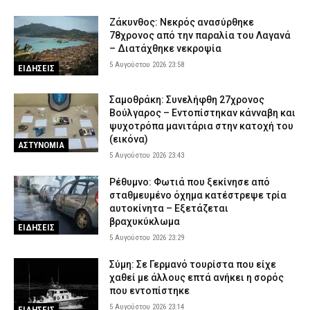
Ζάκυνθος: Νεκρός ανασύρθηκε
78χρονος από την παραλία του Λαγανά
– Διατάχθηκε νεκροψία
5 Αυγούστου 2026 23:58
ΕΙΔΗΣΕΙΣ
Σαμοθράκη: Συνελήφθη 27χρονος
Βούλγαρος – Εντοπίστηκαν κάνναβη και
ψυχοτρόπα μανιτάρια στην κατοχή του
(εικόνα)
ΑΣΤΥΝΟΜΙΑ
5 Αυγούστου 2026 23:43
Ρέθυμνο: Φωτιά που ξεκίνησε από
σταθμευμένο όχημα κατέστρεψε τρία
αυτοκίνητα – Εξετάζεται
βραχυκύκλωμα
ΕΙΔΗΣΕΙΣ
5 Αυγούστου 2026 23:29
Σύμη: Σε Γερμανό τουρίστα που είχε
χαθεί με άλλους επτά ανήκει η σορός
που εντοπίστηκε
5 Αυγούστου 2026 23:14
ΕΙΔΗΣΕΙΣ