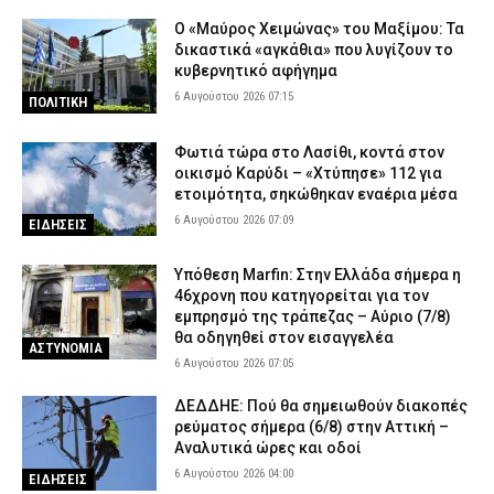
σταλεί 112
Ο «Μαύρος Χειμώνας» του Μαξίμου: Τα
5 Αυγούστου 2026 18:30
ΕΙΔΗΣΕΙΣ
δικαστικά «αγκάθια» που λυγίζουν το
κυβερνητικό αφήγημα
Γλυφάδα: ΙΧ παρέσυρε και σκότωσε 76χρονη στη Λεωφόρο
6 Αυγούστου 2026 07:15
ΠΟΛΙΤΙΚΗ
Βουλιαγμένης – Συνελήφθη η οδηγός
5 Αυγούστου 2026 18:18
ΑΣΤΥΝΟΜΙΑ
Φωτιά τώρα στο Λασίθι, κοντά στον
Κέρκυρα: Χειροπέδες σε δύο ανήλικους που έκλεβαν ρούχα από
οικισμό Καρύδι – «Χτύπησε» 112 για
καταστήματα
ετοιμότητα, σηκώθηκαν εναέρια μέσα
5 Αυγούστου 2026 18:06
ΑΣΤΥΝΟΜΙΑ
6 Αυγούστου 2026 07:09
ΕΙΔΗΣΕΙΣ
Εποχικοί Πυροσβέστες προς Τουρνά: «Γιατί ανακλήθηκαν οι
Υπόθεση Marfin: Στην Ελλάδα σήμερα η
άδειες;»
46χρονη που κατηγορείται για τον
5 Αυγούστου 2026 17:53
ΣΩΜΑΤΑ ΑΣΦΑΛΕΙΑΣ
εμπρησμό της τράπεζας – Αύριο (7/8)
θα οδηγηθεί στον εισαγγελέα
Οινόη – Χαλκίδα: Διακοπή σιδηροδρομικής γραμμής λόγω
ΑΣΤΥΝΟΜΙΑ
φωτιάς – Τι ανακοίνωσε η Hellenic Train
6 Αυγούστου 2026 07:05
5 Αυγούστου 2026 17:42
ΕΙΔΗΣΕΙΣ
ΔΕΔΔΗΕ: Πού θα σημειωθούν διακοπές
ρεύματος σήμερα (6/8) στην Αττική –
Αναλυτικά ώρες και οδοί
6 Αυγούστου 2026 04:00
ΕΙΔΗΣΕΙΣ