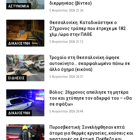
διερμηνέας (βίντεο)
ΑΣΤΥΝΟΜΙΑ
5 Αυγούστου 2026 21:26
Θεσσαλονίκη: Καταδικάστηκε ο
27χρονος τράπερ που έτρεχε με 182
χλμ./ώρα στην ΠΑΘΕ
5 Αυγούστου 2026 21:12
ΔΙΚΑΙΟΣΥΝΗ
Τροχαίο στη Θεσσαλονίκη άφησε
αυτοκίνητο… σκαρφαλωμένο πάνω σε
άλλο όχημα (εικόνα)
5 Αυγούστου 2026 20:57
ΕΙΔΗΣΕΙΣ
Βόλος: 26χρονος απείλησε τη μητέρα
του και χτύπησε τον αδερφό του – «Θα
σε σφάξω»
5 Αυγούστου 2026 20:44
ΔΙΚΑΙΟΣΥΝΗ
Πυροσβεστική: Συνελήφθησαν επτά
άτομα για θερμές εργασίες, καύσεις και
ψησταριές σε Αττική, Πρέβεζα και