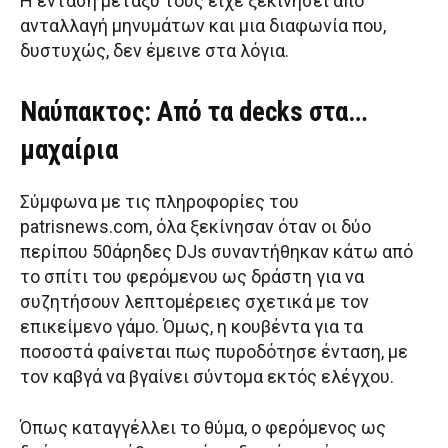
Η ένταση μεταξύ τους είχε ξεκινήσει από
ανταλλαγή μηνυμάτων και μια διαφωνία που,
δυστυχώς, δεν έμεινε στα λόγια.
Ναύπακτος: Από τα decks στα…
μαχαίρια
Σύμφωνα με τις πληροφορίες του
patrisnews.com, όλα ξεκίνησαν όταν οι δύο
περίπου 50άρηδες DJs συναντήθηκαν κάτω από
το σπίτι του φερόμενου ως δράστη για να
συζητήσουν λεπτομέρειες σχετικά με τον
επικείμενο γάμο. Όμως, η κουβέντα για τα
ποσοστά φαίνεται πως πυροδότησε ένταση, με
τον καβγά να βγαίνει σύντομα εκτός ελέγχου.
Όπως καταγγέλλει το θύμα, ο φερόμενος ως