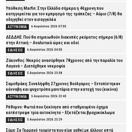
Υπόθεση Marfin: Στην Ελλάδα σήμερα η 46χρονη που
κατηγορείται για τον εμπρησμό της τράπεζας – Αύριο (7/8) θα
οδηγηθεί στον εισαγγελέα
6 Αυγούστου 2026 07:05
ΑΣΤΥΝΟΜΙΑ
ΔΕΔΔΗΕ: Πού θα σημειωθούν διακοπές ρεύματος σήμερα (6/8)
στην Αττική – Αναλυτικά ώρες και οδοί
6 Αυγούστου 2026 04:00
ΕΙΔΗΣΕΙΣ
Ζάκυνθος: Νεκρός ανασύρθηκε 78χρονος από την παραλία του
Λαγανά – Διατάχθηκε νεκροψία
5 Αυγούστου 2026 23:58
ΕΙΔΗΣΕΙΣ
Σαμοθράκη: Συνελήφθη 27χρονος Βούλγαρος – Εντοπίστηκαν
κάνναβη και ψυχοτρόπα μανιτάρια στην κατοχή του (εικόνα)
5 Αυγούστου 2026 23:43
ΑΣΤΥΝΟΜΙΑ
Ρέθυμνο: Φωτιά που ξεκίνησε από σταθμευμένο όχημα
κατέστρεψε τρία αυτοκίνητα – Εξετάζεται βραχυκύκλωμα
5 Αυγούστου 2026 23:29
ΕΙΔΗΣΕΙΣ
Σύμη: Σε Γερμανό τουρίστα που είχε χαθεί με άλλους επτά