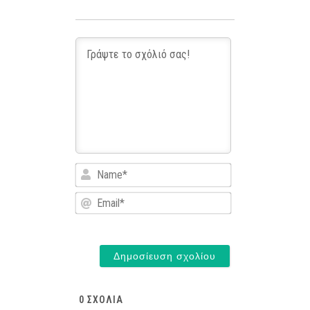
Name*
Email*
0
ΣΧΌΛΙΑ