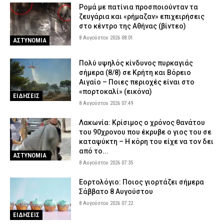
Ρομά με πατίνια προσποιούνταν τα
ζευγάρια και «ρήμαζαν» επιχειρήσεις
στο κέντρο της Αθήνας (βίντεο)
8 Αυγούστου 2026 08:01
ΑΣΤΥΝΟΜΙΑ
Πολύ υψηλός κίνδυνος πυρκαγιάς
σήμερα (8/8) σε Κρήτη και Βόρειο
Αιγαίο – Ποιες περιοχές είναι στο
«πορτοκαλί» (εικόνα)
ΕΙΔΗΣΕΙΣ
8 Αυγούστου 2026 07:49
Λακωνία: Κρίσιμος ο χρόνος θανάτου
του 90χρονου που έκρυβε ο γιος του σε
καταψύκτη – Η κόρη του είχε να τον δει
από το...
ΑΣΤΥΝΟΜΙΑ
8 Αυγούστου 2026 07:35
Εορτολόγιο: Ποιος γιορτάζει σήμερα
Σάββατο 8 Αυγούστου
8 Αυγούστου 2026 07:22
ΕΙΔΗΣΕΙΣ