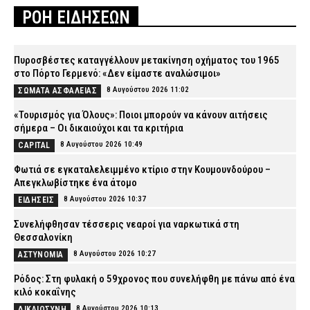
ΡΟΗ ΕΙΔΗΣΕΩΝ
Πυροσβέστες καταγγέλλουν μετακίνηση οχήματος του 1965
στο Πόρτο Γερμενό: «Δεν είμαστε αναλώσιμοι»
8 Αυγούστου 2026 11:02
ΣΩΜΑΤΑ ΑΣΦΑΛΕΙΑΣ
«Τουρισμός για Όλους»: Ποιοι μπορούν να κάνουν αιτήσεις
σήμερα – Οι δικαιούχοι και τα κριτήρια
8 Αυγούστου 2026 10:49
CAPITAL
Φωτιά σε εγκαταλελειμμένο κτίριο στην Κουμουνδούρου –
Απεγκλωβίστηκε ένα άτομο
8 Αυγούστου 2026 10:37
ΕΙΔΗΣΕΙΣ
Συνελήφθησαν τέσσερις νεαροί για ναρκωτικά στη
Θεσσαλονίκη
8 Αυγούστου 2026 10:27
ΑΣΤΥΝΟΜΙΑ
Ρόδος: Στη φυλακή ο 59χρονος που συνελήφθη με πάνω από ένα
κιλό κοκαΐνης
8 Αυγούστου 2026 10:13
ΔΙΚΑΙΟΣΥΝΗ