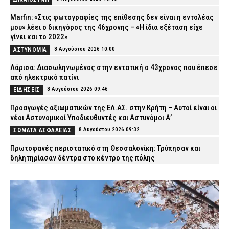
Marfin: «Στις φωτογραφίες της επίθεσης δεν είναι η εντολέας
μου» λέει ο δικηγόρος της 46χρονης – «Η ίδια εξέταση είχε
γίνει και το 2022»
8 Αυγούστου 2026 10:00
ΑΣΤΥΝΟΜΙΑ
Λάρισα: Διασωληνωμένος στην εντατική ο 43χρονος που έπεσε
από ηλεκτρικό πατίνι
8 Αυγούστου 2026 09:46
ΕΙΔΗΣΕΙΣ
Προαγωγές αξιωματικών της ΕΛ.ΑΣ. στην Κρήτη – Αυτοί είναι οι
νέοι Αστυνομικοί Υποδιευθυντές και Αστυνόμοι Α’
8 Αυγούστου 2026 09:32
ΣΩΜΑΤΑ ΑΣΦΑΛΕΙΑΣ
Πρωτοφανές περιστατικό στη Θεσσαλονίκη: Τρύπησαν και
δηλητηρίασαν δέντρα στο κέντρο της πόλης
8 Αυγούστου 2026 09:19
ΑΣΤΥΝΟΜΙΑ
Σκιάθος: Φυλάκιση 15 μηνών στη Βρετανίδα που μέθυσε με την
ανήλικη κόρη της και προκάλεσε επεισόδιο στο Κέντρο Υγείας
8 Αυγούστου 2026 09:07
ΔΙΚΑΙΟΣΥΝΗ