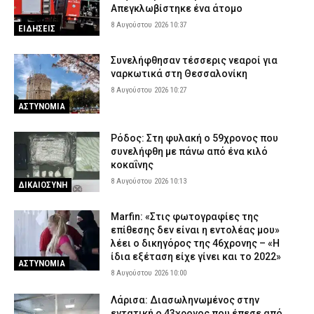
7 Αυγούστου 2026 20:56
ΕΙΔΗΣΕΙΣ
Απεγκλωβίστηκε ένα άτομο
8 Αυγούστου 2026 10:37
ΕΙΔΗΣΕΙΣ
Σέρρες: «Κάτι απέσπασε την προσοχή του οδηγού» – Τι εξετάζει
ο πραγματογνώμονας για τα αίτια του δυστυχήματος
Συνελήφθησαν τέσσερις νεαροί για
7 Αυγούστου 2026 20:41
ΕΙΔΗΣΕΙΣ
ναρκωτικά στη Θεσσαλονίκη
Εντατικοποιούνται οι έλεγχοι στις παραλίες – Τρεις συλλήψεις
8 Αυγούστου 2026 10:27
και πέντε «λουκέτα» στη Χαλκιδική
ΑΣΤΥΝΟΜΙΑ
7 Αυγούστου 2026 20:27
ΑΣΤΥΝΟΜΙΑ
Ρόδος: Στη φυλακή ο 59χρονος που
συνελήφθη με πάνω από ένα κιλό
κοκαΐνης
8 Αυγούστου 2026 10:13
ΔΙΚΑΙΟΣΥΝΗ
Marfin: «Στις φωτογραφίες της
επίθεσης δεν είναι η εντολέας μου»
λέει ο δικηγόρος της 46χρονης – «Η
ίδια εξέταση είχε γίνει και το 2022»
ΑΣΤΥΝΟΜΙΑ
8 Αυγούστου 2026 10:00
Λάρισα: Διασωληνωμένος στην
εντατική ο 43χρονος που έπεσε από