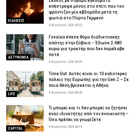
Σκύλος με σοβαρά εγκαύματα
επέστρεψε μόνος στο σπίτι που τον
φρόντιζαν μία εβδομάδα μετά τη
φωτιά στο Πόρτο Γερμενό
ΕΙΔΗΣΕΙΣ
8 Αυγούστου 2026 08:53
Γυναίκα έπεσε θύμα διαδικτυακής
απάτης στην Εύβοια – Έδωσε 2.480
ευρώ για τρακτέρ που δεν παρέλαβε
ποτέ
ΑΣΤΥΝΟΜΙΑ
8 Αυγούστου 2026 08:40
Time Out: Αυτές είναι οι 10 καλύτερες
πόλεις της Ευρώπης για την Gen Z – Σε
ποια θέση βρίσκεται η Αθήνα
8 Αυγούστου 2026 08:28
LIFE
Τι μπορεί και τι δεν μπορεί να ζητήσει
ένας ιδιοκτήτης από τον ενοικιαστή –
Όσα πρέπει να γνωρίζετε
8 Αυγούστου 2026 08:14
CAPITAL