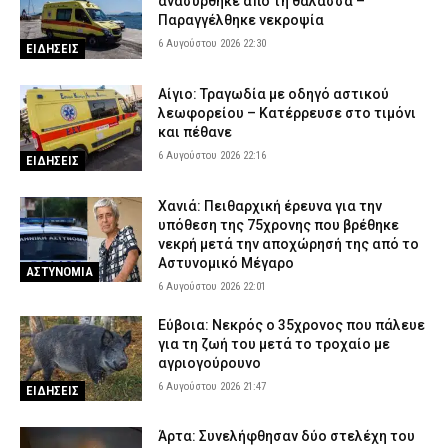
ανασύρθηκε από τη θάλασσα –
Παραγγέλθηκε νεκροψία
6 Αυγούστου 2026 22:30
ΕΙΔΗΣΕΙΣ
Αίγιο: Τραγωδία με οδηγό αστικού
λεωφορείου – Κατέρρευσε στο τιμόνι
και πέθανε
6 Αυγούστου 2026 22:16
ΕΙΔΗΣΕΙΣ
Χανιά: Πειθαρχική έρευνα για την
υπόθεση της 75χρονης που βρέθηκε
νεκρή μετά την αποχώρησή της από το
Αστυνομικό Μέγαρο
ΑΣΤΥΝΟΜΙΑ
6 Αυγούστου 2026 22:01
Εύβοια: Νεκρός ο 35χρονος που πάλευε
για τη ζωή του μετά το τροχαίο με
αγριογούρουνο
6 Αυγούστου 2026 21:47
ΕΙΔΗΣΕΙΣ
Άρτα: Συνελήφθησαν δύο στελέχη του