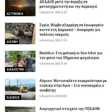
ΔΕΔΔΗΕ μετά την έκρηξη σε
μετασχηματιστή και την πυρκαγιά
6 Αυγούστου 2026 21:32
ΑΣΤΥΝΟΜΙΑ
Συρία: Βόμβα εξερράγη σε λεωφορείο
κοντά στη Δαμασκό – Αναφορές για
πολλούς νεκρούς
6 Αυγούστου 2026 21:18
ΔΙΕΘΝΗ
Ναύπλιο: Στη φυλακή οι δύο Ινδοί για
τον φόνο του 59χρονου ψυχολόγου
6 Αυγούστου 2026 21:03
ΔΙΚΑΙΟΣΥΝΗ
Λάρισα: Μοτοσικλέτα συγκρούστηκε με
νταλίκα στην Αγιά – Στο νοσοκομείο ο
αναβάτης
6 Αυγούστου 2026 20:49
ΕΙΔΗΣΕΙΣ
Ανησυχητικά στοιχεία της ΠΟΕΔΗΝ: