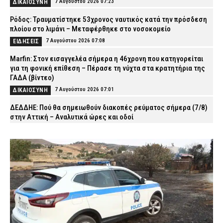
7 Αυγούστου 2026 07:23
ΔΙΚΑΙΟΣΥΝΗ
Ρόδος: Τραυματίστηκε 53χρονος ναυτικός κατά την πρόσδεση
πλοίου στο λιμάνι – Μεταφέρθηκε στο νοσοκομείο
7 Αυγούστου 2026 07:08
ΕΙΔΗΣΕΙΣ
Marfin: Στον εισαγγελέα σήμερα η 46χρονη που κατηγορείται
για τη φονική επίθεση – Πέρασε τη νύχτα στα κρατητήρια της
ΓΑΔΑ (βίντεο)
7 Αυγούστου 2026 07:01
ΔΙΚΑΙΟΣΥΝΗ
ΔΕΔΔΗΕ: Πού θα σημειωθούν διακοπές ρεύματος σήμερα (7/8)
στην Αττική – Αναλυτικά ώρες και οδοί
7 Αυγούστου 2026 04:00
ΕΙΔΗΣΕΙΣ
Χανιά: Νεκρός 81χρονος που ανασύρθηκε χωρίς τις αισθήσεις
του από παραλία
6 Αυγούστου 2026 23:42
ΕΙΔΗΣΕΙΣ
Τζόκερ: Αυτοί είναι οι τυχεροί αριθμοί που κερδίζουν πάνω από
2,5 εκατ. ευρώ
6 Αυγούστου 2026 23:28
ΕΙΔΗΣΕΙΣ