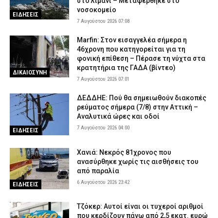
στο λιμάνι – Μεταφέρθηκε στο
νοσοκομείο
ΕΙΔΗΣΕΙΣ
7 Αυγούστου 2026 07:08
Marfin: Στον εισαγγελέα σήμερα η
46χρονη που κατηγορείται για τη
φονική επίθεση – Πέρασε τη νύχτα στα
κρατητήρια της ΓΑΔΑ (βίντεο)
ΔΙΚΑΙΟΣΥΝΗ
7 Αυγούστου 2026 07:01
ΔΕΔΔΗΕ: Πού θα σημειωθούν διακοπές
ρεύματος σήμερα (7/8) στην Αττική –
Αναλυτικά ώρες και οδοί
7 Αυγούστου 2026 04:00
ΕΙΔΗΣΕΙΣ
Χανιά: Νεκρός 81χρονος που
ανασύρθηκε χωρίς τις αισθήσεις του
από παραλία
6 Αυγούστου 2026 23:42
ΕΙΔΗΣΕΙΣ
Τζόκερ: Αυτοί είναι οι τυχεροί αριθμοί
που κερδίζουν πάνω από 2,5 εκατ. ευρώ