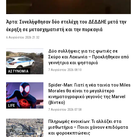
που εντοπίστηκε νεκρή
6 Αυγούστου 2026 19:27
ΕΙΔΗΣΕΙΣ
Εμπρησμός στη Marfin: Μετά τις 22:00 φτάνει στην Ελλάδα η
Άρτα: Συνελήφθησαν δύο στελέχη του ΔΕΔΔΗΕ μετά την
46χρονη – Θα κρατηθεί στη ΓΑΔΑ
έκρηξη σε μετασχηματιστή και την πυρκαγιά
6 Αυγούστου 2026 19:16
ΑΣΤΥΝΟΜΙΑ
6 Αυγούστου 2026 21:32
Σκύρος: Ενισχύθηκαν οι εναέριες δυνάμεις για τη φωτιά στην
Κολυμπάδα – Προς τη θάλασσα κινείται το μέτωπο
Δύο συλλήψεις για τις φωτιές σε
6 Αυγούστου 2026 19:05
ΕΙΔΗΣΕΙΣ
Σκύρο και Λακωνία – Προκλήθηκαν από
γεννήτρια και ψησταριά
Τροχαίο ατύχημα στον περιφερειακό Σπάτων – Καθυστερήσεις
7 Αυγούστου 2026 08:10
ΑΣΤΥΝΟΜΙΑ
στο ρεύμα προς Αθήνα
6 Αυγούστου 2026 18:53
ΕΙΔΗΣΕΙΣ
Spider-Man: Γιατί η νέα ταινία του Miles
Σκιάθος: «Δεν θυμάμαι και πολλά» – Στο δικαστήριο η 39χρονη
Morales θα είναι το μεγαλύτερο
μετά το ξέσπασμα στο Κέντρο Υγείας
κινηματογραφικό γεγονός της Marvel
(βίντεο)
6 Αυγούστου 2026 18:40
ΔΙΚΑΙΟΣΥΝΗ
LIFE
7 Αυγούστου 2026 07:58
Άνω Λιόσια: Δύο συλληφθέντες για τον θάνατο του 72χρονου –
Υποστήριξαν ότι έπαθε ηλεκτροπληξία
Πληρωμές ενοικίων: Τι αλλάζει στα
μισθωτήρια – Ποιοι χάνουν επιδόματα
6 Αυγούστου 2026 18:39
ΑΣΤΥΝΟΜΙΑ
και φοροεκπτώσεις