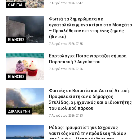
Τραγωδία στην Ελασσόνα: Άνδρας εντοπίστηκε νεκρός στο
7 Αυγούστου 2026 07:47
CAPITAL
χωράφι του
6 Αυγούστου 2026 18:28
ΕΙΔΗΣΕΙΣ
Φωτιά τα ξημερώματα σε
εγκαταλελειμμένο κτίριο στο Μοσχάτο
Χανιά: Θρίλερ με τον θάνατο της 75χρονης – Είχε προσαχθεί στο
– Προκλήθηκαν εκτεταμένες ζημιές
Τμήμα πριν δηλωθεί αγνοούμενη (εικόνα)
(βίντεο)
ΕΙΔΗΣΕΙΣ
6 Αυγούστου 2026 18:15
ΑΣΤΥΝΟΜΙΑ
7 Αυγούστου 2026 07:35
Εορτολόγιο: Ποιος γιορτάζει σήμερα
Παρασκευή 7 Αυγούστου
7 Αυγούστου 2026 07:26
ΕΙΔΗΣΕΙΣ
Φωτιές σε Βοιωτία και Δυτική Αττική:
Προφυλακίστηκαν ο δήμαρχος
Στυλίδας, ο μηχανικός και ο ιδιοκτήτης
του αιολικού πάρκου
ΔΙΚΑΙΟΣΥΝΗ
7 Αυγούστου 2026 07:23
Ρόδος: Τραυματίστηκε 53χρονος
ναυτικός κατά την πρόσδεση πλοίου