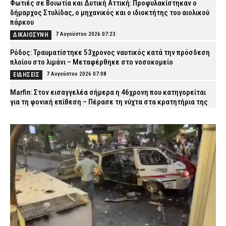
Φωτιές σε Βοιωτία και Δυτική Αττική: Προφυλακίστηκαν ο
δήμαρχος Στυλίδας, ο μηχανικός και ο ιδιοκτήτης του αιολικού
πάρκου
7 Αυγούστου 2026 07:23
ΔΙΚΑΙΟΣΥΝΗ
Ρόδος: Τραυματίστηκε 53χρονος ναυτικός κατά την πρόσδεση
πλοίου στο λιμάνι – Μεταφέρθηκε στο νοσοκομείο
7 Αυγούστου 2026 07:08
ΕΙΔΗΣΕΙΣ
Marfin: Στον εισαγγελέα σήμερα η 46χρονη που κατηγορείται
για τη φονική επίθεση – Πέρασε τη νύχτα στα κρατητήρια της
ΓΑΔΑ (βίντεο)
7 Αυγούστου 2026 07:01
ΔΙΚΑΙΟΣΥΝΗ
ΔΕΔΔΗΕ: Πού θα σημειωθούν διακοπές ρεύματος σήμερα (7/8)
στην Αττική – Αναλυτικά ώρες και οδοί
7 Αυγούστου 2026 04:00
ΕΙΔΗΣΕΙΣ
Χανιά: Νεκρός 81χρονος που ανασύρθηκε χωρίς τις αισθήσεις
του από παραλία
6 Αυγούστου 2026 23:42
ΕΙΔΗΣΕΙΣ
Τζόκερ: Αυτοί είναι οι τυχεροί αριθμοί που κερδίζουν πάνω από