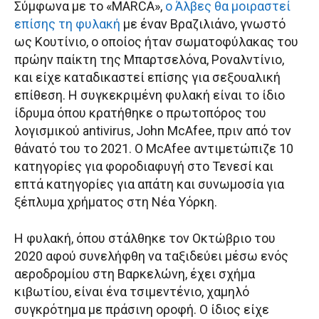
Σύμφωνα με το «MARCA»,
ο Άλβες θα μοιραστεί
επίσης τη φυλακή
με έναν Βραζιλιάνο, γνωστό
ως Κουτίνιο, ο οποίος ήταν σωματοφύλακας του
πρώην παίκτη της Μπαρτσελόνα, Ροναλντίνιο,
και είχε καταδικαστεί επίσης για σεξουαλική
επίθεση. Η συγκεκριμένη φυλακή είναι το ίδιο
ίδρυμα όπου κρατήθηκε ο πρωτοπόρος του
λογισμικού antivirus, John McAfee, πριν από τον
θάνατό του το 2021. Ο McAfee αντιμετώπιζε 10
κατηγορίες για φοροδιαφυγή στο Τενεσί και
επτά κατηγορίες για απάτη και συνωμοσία για
ξέπλυμα χρήματος στη Νέα Υόρκη.
Η φυλακή, όπου στάλθηκε τον Οκτώβριο του
2020 αφού συνελήφθη να ταξιδεύει μέσω ενός
αεροδρομίου στη Βαρκελώνη, έχει σχήμα
κιβωτίου, είναι ένα τσιμεντένιο, χαμηλό
συγκρότημα με πράσινη οροφή. Ο ίδιος είχε