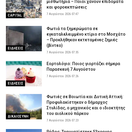
μισθωτήρια – Ποιοι χάνουν επιδόματα
Υποστήριξαν ότι έπαθε ηλεκτροπληξία
και φοροεκπτώσεις
6 Αυγούστου 2026 18:39
ΑΣΤΥΝΟΜΙΑ
7 Αυγούστου 2026 07:47
CAPITAL
Τραγωδία στην Ελασσόνα: Άνδρας εντοπίστηκε νεκρός στο
χωράφι του
Φωτιά τα ξημερώματα σε
εγκαταλελειμμένο κτίριο στο Μοσχάτο
6 Αυγούστου 2026 18:28
ΕΙΔΗΣΕΙΣ
– Προκλήθηκαν εκτεταμένες ζημιές
(βίντεο)
ΕΙΔΗΣΕΙΣ
7 Αυγούστου 2026 07:35
Εορτολόγιο: Ποιος γιορτάζει σήμερα
Παρασκευή 7 Αυγούστου
7 Αυγούστου 2026 07:26
ΕΙΔΗΣΕΙΣ
Φωτιές σε Βοιωτία και Δυτική Αττική:
Προφυλακίστηκαν ο δήμαρχος
Στυλίδας, ο μηχανικός και ο ιδιοκτήτης
του αιολικού πάρκου
ΔΙΚΑΙΟΣΥΝΗ
7 Αυγούστου 2026 07:23
Ρόδος: Τραυματίστηκε 53χρονος