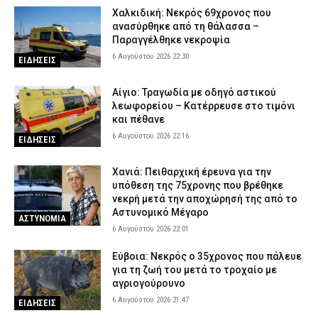
Χαλκιδική: Νεκρός 69χρονος που
ανασύρθηκε από τη θάλασσα –
Παραγγέλθηκε νεκροψία
6 Αυγούστου 2026 22:30
ΕΙΔΗΣΕΙΣ
Αίγιο: Τραγωδία με οδηγό αστικού
λεωφορείου – Κατέρρευσε στο τιμόνι
και πέθανε
6 Αυγούστου 2026 22:16
ΕΙΔΗΣΕΙΣ
Χανιά: Πειθαρχική έρευνα για την
υπόθεση της 75χρονης που βρέθηκε
νεκρή μετά την αποχώρησή της από το
Αστυνομικό Μέγαρο
ΑΣΤΥΝΟΜΙΑ
6 Αυγούστου 2026 22:01
Εύβοια: Νεκρός ο 35χρονος που πάλευε
για τη ζωή του μετά το τροχαίο με
αγριογούρουνο
6 Αυγούστου 2026 21:47
ΕΙΔΗΣΕΙΣ