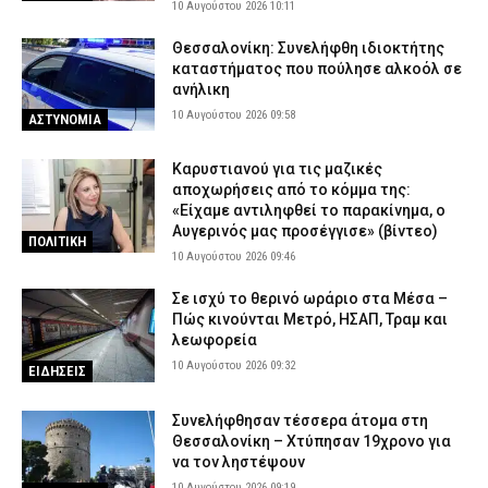
10 Αυγούστου 2026 10:11
Θεσσαλονίκη: Συνελήφθη ιδιοκτήτης
καταστήματος που πούλησε αλκοόλ σε
ανήλικη
10 Αυγούστου 2026 09:58
ΑΣΤΥΝΟΜΙΑ
Καρυστιανού για τις μαζικές
αποχωρήσεις από το κόμμα της:
«Είχαμε αντιληφθεί το παρακίνημα, ο
Αυγερινός μας προσέγγισε» (βίντεο)
ΠΟΛΙΤΙΚΗ
10 Αυγούστου 2026 09:46
Σε ισχύ το θερινό ωράριο στα Μέσα –
Πώς κινούνται Μετρό, ΗΣΑΠ, Τραμ και
λεωφορεία
10 Αυγούστου 2026 09:32
ΕΙΔΗΣΕΙΣ
Συνελήφθησαν τέσσερα άτομα στη
Θεσσαλονίκη – Χτύπησαν 19χρονο για
να τον ληστέψουν
10 Αυγούστου 2026 09:19