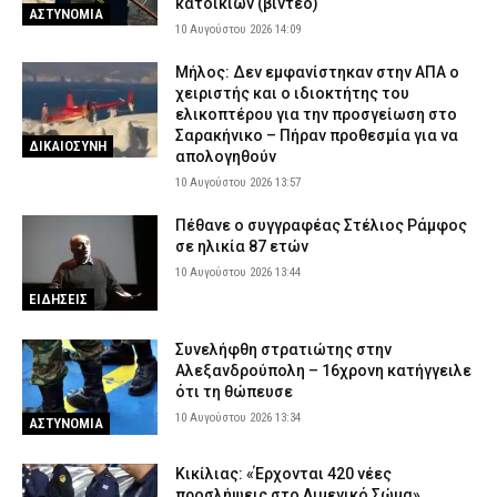
απατεώνες, θα γίνει σεισμός»
κατοικιών (βίντεο)
ΑΣΤΥΝΟΜΙΑ
10 Αυγούστου 2026 14:09
10 Αυγούστου 2026 07:49
ΑΣΤΥΝΟΜΙΑ
Το «ελληνικό FBI» ψάχνει τα «πιστόλια» του «Έντικ» – Η
Μήλος: Δεν εμφανίστηκαν στην ΑΠΑ ο
μπαζούκα από τη Ρωσία και ο εκβιασμός για ένα εκατ. ευρώ
χειριστής και ο ιδιοκτήτης του
ελικοπτέρου για την προσγείωση στο
10 Αυγούστου 2026 07:35
ΑΣΤΥΝΟΜΙΑ
Σαρακήνικο – Πήραν προθεσμία για να
ΔΙΚΑΙΟΣΥΝΗ
απολογηθούν
Εορτολόγιο: Ποιος γιορτάζει σήμερα, Δευτέρα 10 Αυγούστου
10 Αυγούστου 2026 13:57
10 Αυγούστου 2026 07:22
ΕΙΔΗΣΕΙΣ
Τα «σπιτάκια» της ανακύκλωσης: Από τους ΑΝΕΛ στον
Πέθανε ο συγγραφέας Στέλιος Ράμφος
Μητσοτάκη – Οι εξαφανισμένοι υπουργοί της ΝΔ
σε ηλικία 87 ετών
10 Αυγούστου 2026 07:10
10 Αυγούστου 2026 13:44
ΠΟΛΙΤΙΚΗ
ΕΙΔΗΣΕΙΣ
ΔΕΔΔΗΕ: Πού θα σημειωθούν διακοπές ρεύματος σήμερα (10/8)
στην Αττική – Αναλυτικά ώρες και οδοί
Συνελήφθη στρατιώτης στην
10 Αυγούστου 2026 04:00
ΕΙΔΗΣΕΙΣ
Αλεξανδρούπολη – 16χρονη κατήγγειλε
ότι τη θώπευσε
10 Αυγούστου 2026 13:34
ΑΣΤΥΝΟΜΙΑ
Κικίλιας: «Έρχονται 420 νέες
προσλήψεις στο Λιμενικό Σώμα»