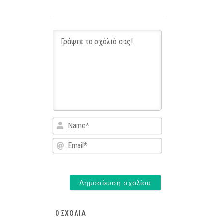
Name*
Email*
0
ΣΧΌΛΙΑ