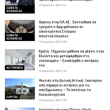
10 Αυγούστου 2026 13:21
ΣΩΜΑΤΑ
ΑΣΦΑΛΕΙΑΣ
Θρήνος στην ΕΛ.ΑΣ.: Σκοτώθηκε σε
τροχαίο ο Αρχιφύλακας εν
αποστρατεία Σταύρος
ΣΩΜΑΤΑ
Αποστολόπουλος
ΑΣΦΑΛΕΙΑΣ
10 Αυγούστου 2026 13:09
Κρήτη: 15χρονος μέθυσε σε γλέντι στην
Ελούντα και μεταφέρθηκε στο
νοσοκομείο – Συνελήφθη ο πατέρας
του
ΑΣΤΥΝΟΜΙΑ
10 Αυγούστου 2026 12:55
Φωτιές στη Δυτική Αττική: Ξεκίνησαν
από σήμερα οι αιτήσεις για τις
αποζημιώσεις – Τα ποσά και τα
δικαιολογητικά
CAPITAL
10 Αυγούστου 2026 12:42
Αναστάτωση στην Πάτρα: Παιδί