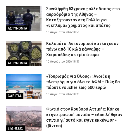
Συνελήφθη 53χρονος αλλοδαπός στο
αεροδρόμιο της Αθήνας –
Καταζητούνταν στη Γαλλία για
«ξέπλυμα» χρήματος και απάτες
ΑΣΤΥΝΟΜΙΑ
10 Αυγούστου 2026 10:50
Καλαμάτα: Αστυνομικοί κατέσχεσαν
πάνω από 10 κιλά κάνναβης –
Χειροπέδες σε τρία άτομα
10 Αυγούστου 2026 10:37
ΑΣΤΥΝΟΜΙΑ
«Τουρισμός για Όλους»: Άνοιξε η
πλατφόρμα για όλα τα ΑΦΜ – Πώς θα
πάρετε voucher έως 600 ευρώ
10 Αυγούστου 2026 10:25
CAPITAL
Φωτιά στον Κουβαρά Αττικής: Κάηκε
κτηνοτροφική μονάδα – «Απειλήθηκαν
σπίτια γι’ αυτό και έγινε εκκένωση»
(βίντεο)
ΕΙΔΗΣΕΙΣ