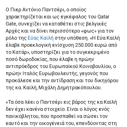
Ο Πιερ Αντόνιο Παντσέρι, ο οποίος
χαρακτηρίζεται και ως εγκέφαλος του Qatar
Gate, συνεχίζει να καταθέτει στις βελγικές
Αρχές και να δίνει περισσότερο «φως» για τον
ρόλο της
Εύας Καϊλή
στην υπόθεση. «Η Εύα Καϊλή
έλαβε προεκλογική ενίσχυση 250.000 ευρώ από
το Κατάρ», υποστηρίζει για το συγκεκριμένο
ποσό δωροδοκίας, που έλαβε η πρώην
αντιπρόεδρος του Ευρωπαϊκού Κοινοβουλίου, ο
πρώην Ιταλός Ευρωβουλευτής, γεγονός που
προκάλεσε και την αντίδραση και του δικηγόρου
της κα. Καϊλή, Μιχάλη Δημητρακόπουλου.
«Τα όσα λέει ο Παντσέρι εις βάρος της κα Καϊλή
δεν έχει κανένα στοιχείο. Είναι ο λόγος ενός
πανικόβλητου, που προσπαθεί να σώσει τον
εαυτό και την οικογένειά του, επενδύοντας στη