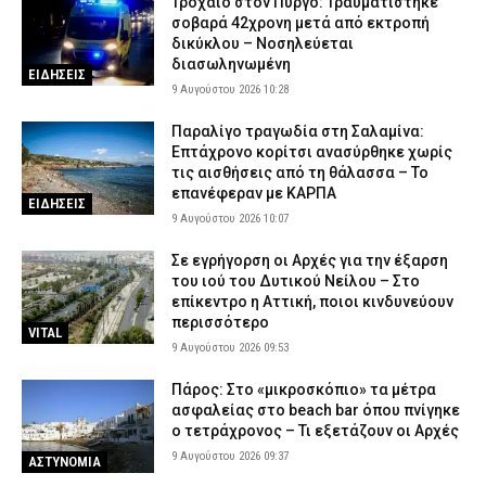
Τροχαίο στον Πύργο: Τραυματίστηκε
σοβαρά 42χρονη μετά από εκτροπή
δικύκλου – Νοσηλεύεται
διασωληνωμένη
ΕΙΔΗΣΕΙΣ
9 Αυγούστου 2026 10:28
Παραλίγο τραγωδία στη Σαλαμίνα:
Επτάχρονο κορίτσι ανασύρθηκε χωρίς
τις αισθήσεις από τη θάλασσα – Το
επανέφεραν με ΚΑΡΠΑ
ΕΙΔΗΣΕΙΣ
9 Αυγούστου 2026 10:07
Σε εγρήγορση οι Αρχές για την έξαρση
του ιού του Δυτικού Νείλου – Στο
επίκεντρο η Αττική, ποιοι κινδυνεύουν
περισσότερο
VITAL
9 Αυγούστου 2026 09:53
Πάρος: Στο «μικροσκόπιο» τα μέτρα
ασφαλείας στο beach bar όπου πνίγηκε
ο τετράχρονος – Τι εξετάζουν οι Αρχές
9 Αυγούστου 2026 09:37
ΑΣΤΥΝΟΜΙΑ