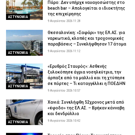
Πάρο: Δεν υπήρχε ναυαγοσώστης στο
Προήχθη σε Αστυνόμο Α΄ ο π. Αλέξιος Κουρτέσης,
beach bar – Απολογείται ο ιδιοκτήτης
Προϊστάμενος της Θρησκευτικής Υπηρεσίας της ΕΛ.ΑΣ.
της επιχείρησης
ΑΣΤΥΝΟΜΙΑ
8 Αυγούστου 2026 20:55
ΣΩΜΑΤΑ ΑΣΦΑΛΕΙΑΣ
9 Αυγούστου 2026 11:28
Νέα Φιλαδέλφεια: ΑΕΚ και Athens Kallithea τίμησαν τη μνήμη του
Θεσσαλονίκη: «Σαφάρι» της ΕΛ.ΑΣ. για
Μιχάλη Κατσουρή, τρία χρόνια μετά τη δολοφονία του (εικόνες)
ναρκωτικά, κλοπές και τροχονομικές
παραβάσεις – Συνελήφθησαν 17 άτομα
8 Αυγούστου 2026 20:37
SPORTS
9 Αυγούστου 2026 11:12
ΑΣΤΥΝΟΜΙΑ
Άγριος ξυλοδαρμός 51χρονου στο Ρέθυμνο – Συνελήφθησαν
πέντε άτομα
«Ερυθρός Σταυρός»: Ασθενής
8 Αυγούστου 2026 20:25
ΑΣΤΥΝΟΜΙΑ
ξυλοκόπησε άγρια νοσηλεύτρια, την
άρπαξε από τα μαλλιά και τη χτύπησε
σε πόρτες – Τι καταγγέλλει η ΠΟΕΔΗΝ
ΑΣΤΥΝΟΜΙΑ
9 Αυγούστου 2026 10:57
Χανιά: Συνελήφθη 52χρονος μετά από
«έφοδο» της ΕΛ.ΑΣ. – Βρήκαν κάνναβη
και δενδρύλλια
9 Αυγούστου 2026 10:42
ΑΣΤΥΝΟΜΙΑ