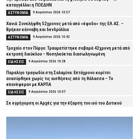
καταγγέλλει η ΠΟΕΔΗΝ
9 Αυγούστου 2026 10:57
ΑΣΤΥΝΟΜΙΑ
Χανιά: Συνελήφθη 52χρονος μετά από «έφοδο» της ΕΛ.ΑΣ. –
Βρήκαν κάνναβη και δενδρύλλια
9 Αυγούστου 2026 10:42
ΑΣΤΥΝΟΜΙΑ
Τροχαίο στον Πύργο: Τραυματίστηκε σοβαρά 42χρονη μετά από
εκτροπή δικύκλου – Νοσηλεύεται διασωληνωμένη
9 Αυγούστου 2026 10:28
ΕΙΔΗΣΕΙΣ
Παραλίγο τραγωδία στη Σαλαμίνα: Επτάχρονο κορίτσι
ανασύρθηκε χωρίς τις αισθήσεις από τη θάλασσα – Το
επανέφεραν με ΚΑΡΠΑ
9 Αυγούστου 2026 10:07
ΕΙΔΗΣΕΙΣ
Σε εγρήγορση οι Αρχές για την έξαρση του ιού του Δυτικού
Νείλου – Στο επίκεντρο η Αττική, ποιοι κινδυνεύουν
περισσότερο
9 Αυγούστου 2026 09:53
VITAL
Πάρος: Στο «μικροσκόπιο» τα μέτρα ασφαλείας στο beach bar