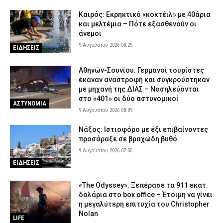
Καιρός: Eκρηκτικό «κοκτέιλ» με 40άρια
και μελτέμια – Πότε εξασθενούν οι
άνεμοι
9 Αυγούστου 2026 08:25
ΕΙΔΗΣΕΙΣ
Αθηνών-Σουνίου: Γερμανοί τουρίστες
έκαναν αναστροφή και συγκρούστηκαν
με μηχανή της ΔΙΑΣ – Νοσηλεύονται
στο «401» οι δύο αστυνομικοί
ΑΣΤΥΝΟΜΙΑ
9 Αυγούστου 2026 08:09
Νάξος: Ιστιοφόρο με έξι επιβαίνοντες
προσάραξε σε βραχώδη βυθό
9 Αυγούστου 2026 07:55
ΕΙΔΗΣΕΙΣ
«The Odyssey»: Ξεπέρασε τα 911 εκατ.
δολάρια στο box office – Έτοιμη να γίνει
η μεγαλύτερη επιτυχία του Christopher
Nolan
LIFE