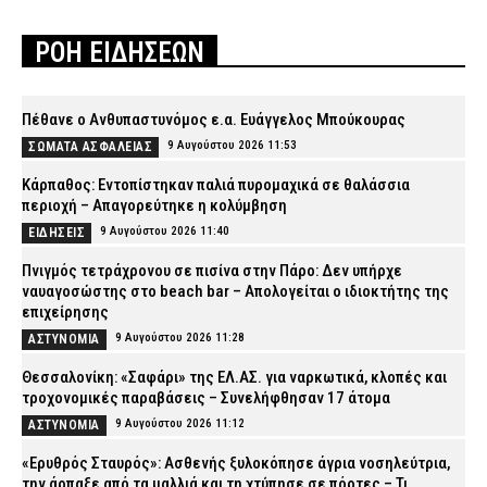
ΡΟΗ ΕΙΔΗΣΕΩΝ
Πέθανε ο Ανθυπαστυνόμος ε.α. Ευάγγελος Μπούκουρας
9 Αυγούστου 2026 11:53
ΣΩΜΑΤΑ ΑΣΦΑΛΕΙΑΣ
Κάρπαθος: Εντοπίστηκαν παλιά πυρομαχικά σε θαλάσσια
περιοχή – Απαγορεύτηκε η κολύμβηση
9 Αυγούστου 2026 11:40
ΕΙΔΗΣΕΙΣ
Πνιγμός τετράχρονου σε πισίνα στην Πάρο: Δεν υπήρχε
ναυαγοσώστης στο beach bar – Απολογείται ο ιδιοκτήτης της
επιχείρησης
9 Αυγούστου 2026 11:28
ΑΣΤΥΝΟΜΙΑ
Θεσσαλονίκη: «Σαφάρι» της ΕΛ.ΑΣ. για ναρκωτικά, κλοπές και
τροχονομικές παραβάσεις – Συνελήφθησαν 17 άτομα
9 Αυγούστου 2026 11:12
ΑΣΤΥΝΟΜΙΑ
«Ερυθρός Σταυρός»: Ασθενής ξυλοκόπησε άγρια νοσηλεύτρια,
την άρπαξε από τα μαλλιά και τη χτύπησε σε πόρτες – Τι