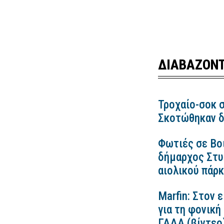
ΔΙΑΒΑΖΟΝΤ
Τροχαίο-σοκ σ
Σκοτώθηκαν δ
Φωτιές σε Βο
δήμαρχος Στυλ
αιολικού πάρ
Marfin: Στον 
για τη φονική
ΓΑΔΑ (βίντεο