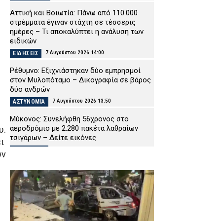
Αττική και Βοιωτία: Πάνω από 110.000
στρέμματα έγιναν στάχτη σε τέσσερις
ημέρες – Τι αποκαλύπτει η ανάλυση των
ειδικών
7 Αυγούστου 2026 14:00
ΕΙΔΗΣΕΙΣ
Ρέθυμνο: Εξιχνιάστηκαν δύο εμπρησμοί
στον Μυλοπόταμο – Δικογραφία σε βάρος
δύο ανδρών
7 Αυγούστου 2026 13:50
ΑΣΤΥΝΟΜΙΑ
Μύκονος: Συνελήφθη 56χρονος στο
αεροδρόμιο με 2.280 πακέτα λαθραίων
υ.
τσιγάρων – Δείτε εικόνες
ι
7 Αυγούστου 2026 13:38
ΑΣΤΥΝΟΜΙΑ
ύν
Ήπειρος: Συνελήφθησαν οκτώ άτομα για
ναρκωτικά – Ανάμεσά τους και ένας
ανήλικος
7 Αυγούστου 2026 13:27
ΑΣΤΥΝΟΜΙΑ
Φθιώτιδα: Πάνω από 2.000 δενδρύλλια