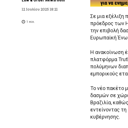
12 Ιουλίου 2025 18:21
Σε μια εξέλιξη 
1
min.
πρόεδρος των 
την επιβολή δα
Ευρωπαϊκή Ένωσ
Η ανακοίνωση έ
πλατφόρμα Trut
πολύμηνων διαπ
εμπορικούς ετα
Το νέο πακέτο 
δασμών σε χώρες
Βραζιλία, καθώ
εντείνοντας τη
κυβέρνησης.