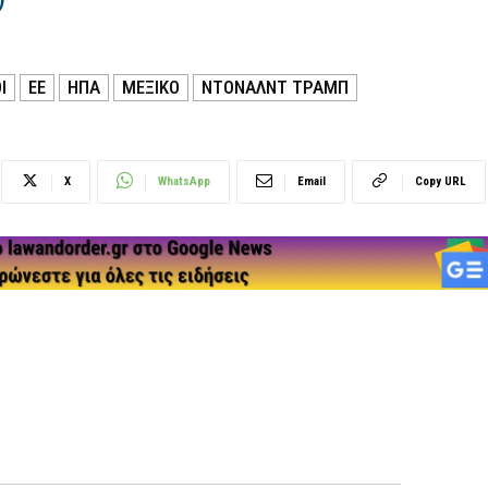
Ί
ΕΕ
ΗΠΑ
ΜΕΞΙΚΌ
ΝΤΟΝΑΛΝΤ ΤΡΑΜΠ
X
WhatsApp
Email
Copy URL