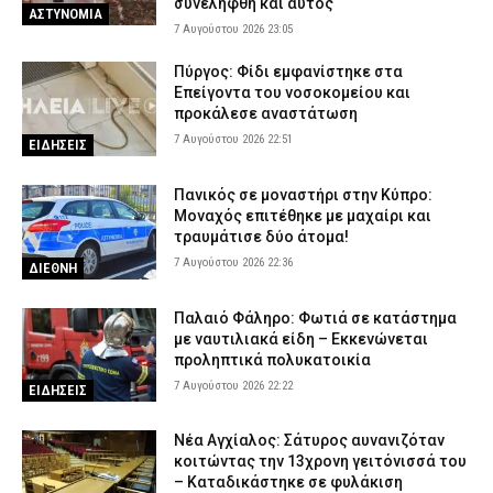
συνελήφθη και αυτός
ΑΣΤΥΝΟΜΙΑ
τίθενται σε «Red Code»
7 Αυγούστου 2026 23:05
7 Αυγούστου 2026 16:10
ΕΙΔΗΣΕΙΣ
Πύργος: Φίδι εμφανίστηκε στα
Επείγοντα του νοσοκομείου και
προκάλεσε αναστάτωση
7 Αυγούστου 2026 22:51
ΕΙΔΗΣΕΙΣ
Πανικός σε μοναστήρι στην Κύπρο:
Μοναχός επιτέθηκε με μαχαίρι και
τραυμάτισε δύο άτομα!
7 Αυγούστου 2026 22:36
ΔΙΕΘΝΗ
Παλαιό Φάληρο: Φωτιά σε κατάστημα
με ναυτιλιακά είδη – Εκκενώνεται
προληπτικά πολυκατοικία
7 Αυγούστου 2026 22:22
ΕΙΔΗΣΕΙΣ
Νέα Αγχίαλος: Σάτυρος αυνανιζόταν
κοιτώντας την 13χρονη γειτόνισσά του
– Καταδικάστηκε σε φυλάκιση