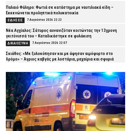
Παλαιό Φάληρο: Φωτιά σε κατάστημα με ναυτιλιακά είδη –
Εκκενώνεται προληπτικά πολυκατοικία
7 Αυγούστου 2026 22:22
ΕΙΔΗΣΕΙΣ
Νέα Αγχίαλος: Σάτυρος αυνανιζόταν κοιτώντας την 13χρονη
γειτόνισσά του – Καταδικάστηκε σε φυλάκιση
7 Αυγούστου 2026 22:07
ΔΙΚΑΙΟΣΥΝΗ
Σκιάθος: «Με ξυλοκόπησαν και με άφησαν αιμόφυρτο στο
δρόμο» – Άγριος καβγάς με λοστάρια, μαχαίρια και σφυριά
7 Αυγούστου 2026 21:53
ΔΙΚΑΙΟΣΥΝΗ
Εξαφάνιση 15χρονου στην Αθήνα: Τι αναφέρει το «Χαμόγελο του
Παιδιού»
7 Αυγούστου 2026 21:39
ΕΙΔΗΣΕΙΣ
Συνελήφθησαν σε Καβάλα και Αλεξανδρούπολη τρεις άνδρες
για ναρκωτικά και λαθραίο καπνό
7 Αυγούστου 2026 21:24
ΑΣΤΥΝΟΜΙΑ
Τραγωδία στην Πάτρα: Πέθανε βρέφος οκτώ ημερών στη ΜΕΘ
Νεογνών του Νοσοκομείου «Άγιος Ανδρέας»