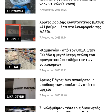
ναρκωτικών (εικόνα)
7 Αυγούστου 2026 19:26
ΑΣΤΥΝΟΜΙΑ
Χριστοφορίδης Κωνσταντίνος (ΕΑΥΘ):
«41 βαθμοί μέσα στα λεωφορεία της
ΔΑΕΘ»
7 Αυγούστου 2026 19:14
ΑΠΟΨΕΙΣ
«Καμπανάκι» από τον ΟΟΣΑ: Στην
Ελλάδα η μεγαλύτερη πτώση του
πραγματικού εισοδήματος των
νοικοκυριών
CAPITAL
7 Αυγούστου 2026 19:01
Άρειος Πάγος: Δεν ανασύρεται η
υπόθεση των υποκλοπών από το
αρχείο
7 Αυγούστου 2026 18:40
ΔΙΚΑΙΟΣΥΝΗ
Συνελήφθησαν τέσσερις διακινητές