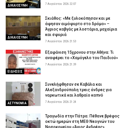
7 Αυγούστου 2026 22:07
ΔΙΚΑΙΟΣΥΝΗ
Σκιάθος: «Με ξυλοκόπησαν και με
άφησαν αιμόφυρτο στο δρόμο» –
Άγριος καβγάς με λοστάρια, μαχαίρια
και σφυριά
ΔΙΚΑΙΟΣΥΝΗ
7 Αυγούστου 2026 21:53
Εξαφάνιση 15χρονου στην Αθήνα: Τι
αναφέρει το «Χαμόγελο του Παιδιού»
7 Αυγούστου 2026 21:39
ΕΙΔΗΣΕΙΣ
Συνελήφθησαν σε Καβάλα και
Αλεξανδρούπολη τρεις άνδρες για
ναρκωτικά και λαθραίο καπνό
7 Αυγούστου 2026 21:24
ΑΣΤΥΝΟΜΙΑ
Τραγωδία στην Πάτρα: Πέθανε βρέφος
οκτώ ημερών στη ΜΕΘ Νεογνών του
Νοσοκομείου «Άγιος Ανδρέας»