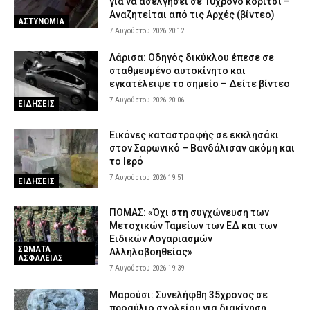
για να ασελγήσει σε 10χρονο κορίτσι –
Αναζητείται από τις Αρχές (βίντεο)
ΑΣΤΥΝΟΜΙΑ
7 Αυγούστου 2026 20:12
Λάρισα: Οδηγός δικύκλου έπεσε σε
σταθμευμένο αυτοκίνητο και
εγκατέλειψε το σημείο – Δείτε βίντεο
7 Αυγούστου 2026 20:06
ΕΙΔΗΣΕΙΣ
Εικόνες καταστροφής σε εκκλησάκι
στον Σαρωνικό – Βανδάλισαν ακόμη και
το Ιερό
7 Αυγούστου 2026 19:51
ΕΙΔΗΣΕΙΣ
ΠΟΜΑΣ: «Όχι στη συγχώνευση των
Μετοχικών Ταμείων των ΕΔ και των
Ειδικών Λογαριασμών
ΣΩΜΑΤΑ
Αλληλοβοηθείας»
ΑΣΦΑΛΕΙΑΣ
7 Αυγούστου 2026 19:39
Μαρούσι: Συνελήφθη 35χρονος σε
προαύλιο σχολείου για διακίνηση