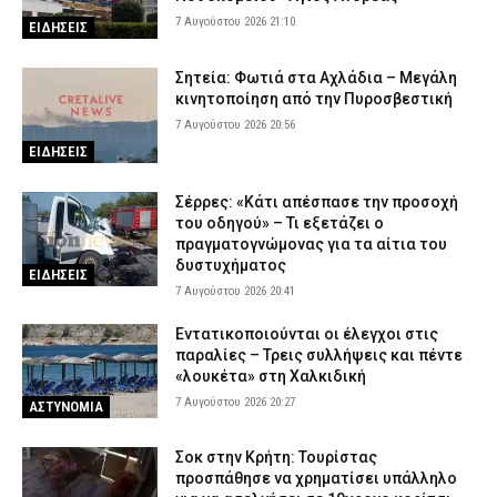
7 Αυγούστου 2026 21:10
ΕΙΔΗΣΕΙΣ
Σητεία: Φωτιά στα Αχλάδια – Μεγάλη
κινητοποίηση από την Πυροσβεστική
7 Αυγούστου 2026 20:56
ΕΙΔΗΣΕΙΣ
Σέρρες: «Κάτι απέσπασε την προσοχή
του οδηγού» – Τι εξετάζει ο
πραγματογνώμονας για τα αίτια του
δυστυχήματος
ΕΙΔΗΣΕΙΣ
7 Αυγούστου 2026 20:41
Εντατικοποιούνται οι έλεγχοι στις
παραλίες – Τρεις συλλήψεις και πέντε
«λουκέτα» στη Χαλκιδική
7 Αυγούστου 2026 20:27
ΑΣΤΥΝΟΜΙΑ
Σοκ στην Κρήτη: Τουρίστας
προσπάθησε να χρηματίσει υπάλληλο