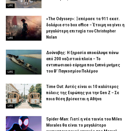
LIFE
«The Odyssey»: Ξεπέρασε τα 911 εκατ.
δολάρια στο box office – Έτοιμη να γίνει η
μεγαλύτερη επιτυχία του Christopher
Nolan
LIFE
Δούναβης: Η ξηρασία αποκάλυψε πάνω
από 200 ναζιστικά πλοία – Το
εντυπωσιακό εύρημα που ξυπνά μνήμες
του Β’ Παγκοσμίου Πολέμου
LIFE
Time Out: Αυτές είναι οι 10 καλύτερες
πόλεις της Ευρώπης για την Gen Z – Σε
ποια θέση βρίσκεται η Αθήνα
LIFE
Spider-Man: Γιατί η νέα ταινία του Miles
Morales θα είναι το μεγαλύτερο