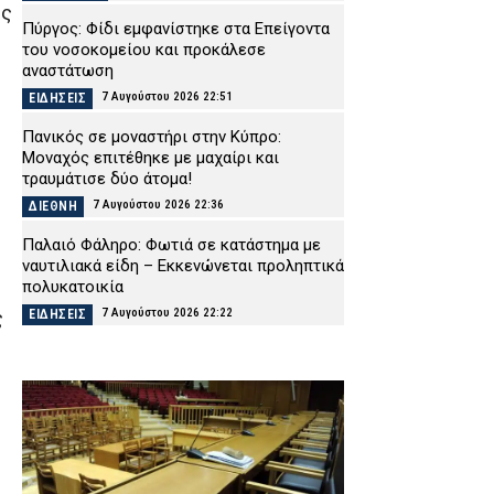
ης
Πύργος: Φίδι εμφανίστηκε στα Επείγοντα
του νοσοκομείου και προκάλεσε
αναστάτωση
7 Αυγούστου 2026 22:51
ΕΙΔΗΣΕΙΣ
Πανικός σε μοναστήρι στην Κύπρο:
Μοναχός επιτέθηκε με μαχαίρι και
τραυμάτισε δύο άτομα!
7 Αυγούστου 2026 22:36
ΔΙΕΘΝΗ
Παλαιό Φάληρο: Φωτιά σε κατάστημα με
ναυτιλιακά είδη – Εκκενώνεται προληπτικά
πολυκατοικία
7 Αυγούστου 2026 22:22
ΕΙΔΗΣΕΙΣ
ς
Νέα Αγχίαλος: Σάτυρος αυνανιζόταν
κοιτώντας την 13χρονη γειτόνισσά του –
Καταδικάστηκε σε φυλάκιση
7 Αυγούστου 2026 22:07
ΔΙΚΑΙΟΣΥΝΗ
Σκιάθος: «Με ξυλοκόπησαν και με άφησαν
αιμόφυρτο στο δρόμο» – Άγριος καβγάς με