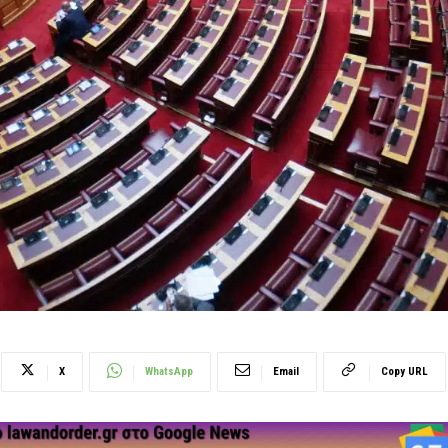
X
WhatsApp
Email
Copy URL