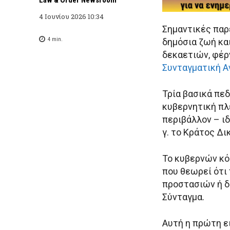
4 Ιουνίου 2026 10:34
Σημαντικές παρ
4
min.
δημόσια ζωή κα
δεκαετιών, φέρ
Συνταγματική 
Τρία βασικά πε
κυβερνητική πλε
περιβάλλον – ιδ
γ. το Κράτος Δι
Το κυβερνών κό
που θεωρεί ότι
προστασιών ή δ
Σύνταγμα.
Αυτή η πρώτη ε