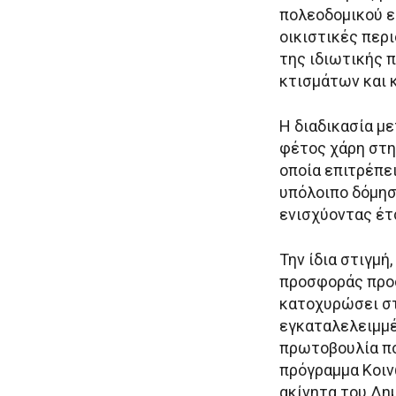
πολεοδομικού ε
οικιστικές περ
της ιδιωτικής 
κτισμάτων και
Η διαδικασία μ
φέτος χάρη στη
οποία επιτρέπε
υπόλοιπο δόμησ
ενισχύοντας έτσ
Την ίδια στιγμή
προσφοράς προσ
κατοχυρώσει στ
εγκαταλελειμμέ
πρωτοβουλία που
πρόγραμμα Κοιν
ακίνητα του Δη