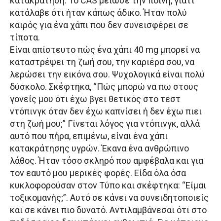
κατακράτηση. Το CAS μείωσε την ποινή, γιατί
κατάλαβε ότι ήταν κάπως άδικο. Ήταν πολύ
καιρός για ένα χάπι που δεν συνεισφέρει σε
τίποτα.
Είναι απίστευτο πώς ένα χάπι 40 mg μπορεί να
καταστρέψει τη ζωή σου, την καριέρα σου, να
λερώσει την εικόνα σου. Ψυχολογικά είναι πολύ
δύσκολο. Σκέφτηκα, “Πώς μπορώ να πω στους
γονείς μου ότι έχω βγει θετικός στο τεστ
ντόπινγκ όταν δεν έχω καπνίσει ή δεν έχω πιει
στη ζωή μου;” Γίνεται λόγος για ντόπινγκ, αλλά
αυτό που πήρα, επιμένω, είναι ένα χάπι
κατακράτησης υγρών. Έκανα ένα ανθρώπινο
λάθος. Ήταν τόσο σκληρό που αμφέβαλα και για
τον εαυτό μου μερικές φορές. Είδα όλα όσα
κυκλοφορούσαν στον Τύπο και σκέφτηκα: “Είμαι
τοξικομανής;”. Αυτό σε κάνει να συνειδητοποιείς
και σε κάνει πιο δυνατό. Αντιλαμβάνεσαι ότι στο