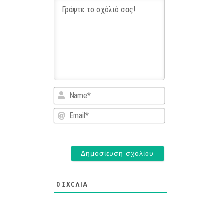
Name*
Email*
0
ΣΧΌΛΙΑ