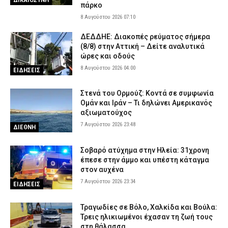
πάρκο
8 Αυγούστου 2026 07:10
ΔΕΔΔΗΕ: Διακοπές ρεύματος σήμερα
(8/8) στην Αττική – Δείτε αναλυτικά
ώρες και οδούς
8 Αυγούστου 2026 04:00
ΕΙΔΗΣΕΙΣ
Στενά του Ορμούζ: Κοντά σε συμφωνία
Ομάν και Ιράν – Τι δηλώνει Αμερικανός
αξιωματούχος
7 Αυγούστου 2026 23:48
ΔΙΕΘΝΗ
Σοβαρό ατύχημα στην Ηλεία: 31χρονη
έπεσε στην άμμο και υπέστη κάταγμα
στον αυχένα
7 Αυγούστου 2026 23:34
ΕΙΔΗΣΕΙΣ
Τραγωδίες σε Βόλο, Χαλκίδα και Βούλα:
Τρεις ηλικιωμένοι έχασαν τη ζωή τους
στη θάλασσα