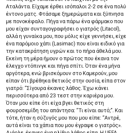
Αταλάντα. Είχαμε έρθει ισόπαλοι 2-2 σε ένα πολύ
έντονο ματς. Φτάσαμε ξημερώματα και ξύπνησα
με πονοκέφαλο. Πήγα να πάρω ένα φάρμακο που
μου είχαν συνταγογραφήσει ο γιατρός (Litacol),
αλλά η γυναίκα μου, που μόλις είχε γεννήσει, είχε
ένα παρόμοιο χάπι (Lasimac) που είναι ειδικό για
την κατακράτηση υγρών και το πήρα άθελά μου.
Εκείνη τη μέρα ήμουν ο πρώτος που έκανα τον
έλεγχο ντόπινγκ και πήγα σπίτι. Όταν ένα μήνα
αργότερα, ενώ βρισκόμουν στο Καμερούν, μου
είπαν ότι βρέθηκα θετικός στην ουσία, είπα στον
γιατρό: “Σίγουρα έκανες λάθος. Έχω κάνει
περισσότερα από 23 τεστ στην καριέρα μου.
Όταν μου είπε ότι είχα βγει θετικός στη
φουροσεμίδη του απάντησα: “Τι είναι αυτό;”. Και
τότε, ήταν η σύζυγός μου που μου είπε: “Αντρέ,
αυτά είναι τα χάπια που μου έγραψε ο γιατρός».
Διάολε, έκανες ένα ηλίθιο λάθος είπα. Η UEFA