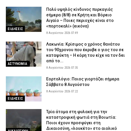
Πολύ υψηλός κίνδυνος πυρκαγιάς
σήμερα (8/8) σε Κρήτη και Βόρειο
Αιγαίο – Ποιες περιοχές είναι στο
«πορτοκαλί» (εικόνα)
ΕΙΔΗΣΕΙΣ
8 Αυγούστου 2026 07:49
Λακωνία: Κρίσιμος ο χρόνος θανάτου
του 90χρονου που έκρυβε ο γιος του σε
καταψύκτη – Η κόρη του είχε να τον δει
από το...
ΑΣΤΥΝΟΜΙΑ
8 Αυγούστου 2026 07:35
Εορτολόγιο: Ποιος γιορτάζει σήμερα
Σάββατο 8 Αυγούστου
8 Αυγούστου 2026 07:22
ΕΙΔΗΣΕΙΣ
Τρία άτομα στη φυλακή για την
καταστροφική φωτιά στη Βοιωτία:
Ποιοι έχουν προσφύγει στη
Δικαιοσύνη, «λουκέτο» στο αιολικό
ΔΙΚΑΙΟΣΥΝΗ