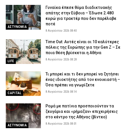
Γυναίκα έπεσε θύμα διαδικτυακής
απάτης στην Εύβοια – Έδωσε 2.480
ευρώ για τρακτέρ που δεν παρέλαβε
ποτέ
ΑΣΤΥΝΟΜΙΑ
8 Αυγούστου 2026 08:40
Time Out: Αυτές είναι οι 10 καλύτερες
πόλεις της Ευρώπης για την Gen Z – Σε
ποια θέση βρίσκεται η Αθήνα
8 Αυγούστου 2026 08:28
LIFE
Τι μπορεί και τι δεν μπορεί να ζητήσει
ένας ιδιοκτήτης από τον ενοικιαστή –
Όσα πρέπει να γνωρίζετε
8 Αυγούστου 2026 08:14
CAPITAL
Ρομά με πατίνια προσποιούνταν τα
ζευγάρια και «ρήμαζαν» επιχειρήσεις
στο κέντρο της Αθήνας (βίντεο)
8 Αυγούστου 2026 08:01
ΑΣΤΥΝΟΜΙΑ