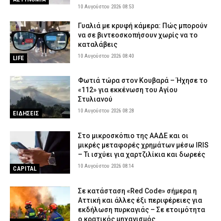
10 Αυγούστου 2026 08:53
Γυαλιά με κρυφή κάμερα: Πώς μπορούν
να σε βιντεοσκοπήσουν χωρίς να το
καταλάβεις
10 Αυγούστου 2026 08:40
LIFE
Φωτιά τώρα στον Κουβαρά – Ήχησε το
«112» για εκκένωση του Αγίου
Στυλιανού
10 Αυγούστου 2026 08:28
ΕΙΔΗΣΕΙΣ
Στο μικροσκόπιο της ΑΑΔΕ και οι
μικρές μεταφορές χρημάτων μέσω IRIS
– Τι ισχύει για χαρτζιλίκια και δωρεές
10 Αυγούστου 2026 08:14
CAPITAL
Σε κατάσταση «Red Code» σήμερα η
Αττική και άλλες έξι περιφέρειες για
εκδήλωση πυρκαγιάς – Σε ετοιμότητα
ο κρατικός μηχανισμός