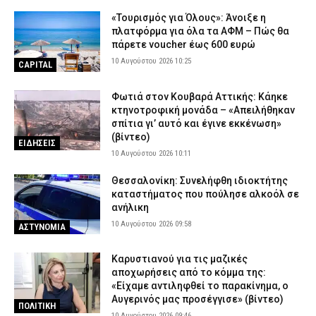
«Τουρισμός για Όλους»: Άνοιξε η
πλατφόρμα για όλα τα ΑΦΜ – Πώς θα
πάρετε voucher έως 600 ευρώ
10 Αυγούστου 2026 10:25
CAPITAL
Φωτιά στον Κουβαρά Αττικής: Κάηκε
κτηνοτροφική μονάδα – «Απειλήθηκαν
σπίτια γι’ αυτό και έγινε εκκένωση»
(βίντεο)
ΕΙΔΗΣΕΙΣ
10 Αυγούστου 2026 10:11
Θεσσαλονίκη: Συνελήφθη ιδιοκτήτης
καταστήματος που πούλησε αλκοόλ σε
ανήλικη
10 Αυγούστου 2026 09:58
ΑΣΤΥΝΟΜΙΑ
Καρυστιανού για τις μαζικές
αποχωρήσεις από το κόμμα της:
«Είχαμε αντιληφθεί το παρακίνημα, ο
Αυγερινός μας προσέγγισε» (βίντεο)
ΠΟΛΙΤΙΚΗ
10 Αυγούστου 2026 09:46