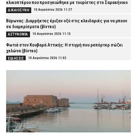
ελικοπτέρου που προσγειώθηκε με τουρίστες στο Σαρακήνικο
10 Αυγούστου 2026 11:27
ΔΙΚΑΙΟΣΥΝΗ
Βύρωνας: Διαρρήκτες έριξαν οξύ στις κλειδαριές για να μπουν
σε διαμερίσματα (βίντεο)
10 Αυγούστου 2026 11:15
ΑΣΤΥΝΟΜΙΑ
Φωτιά στον Κουβαρά Αττικής: Η στιγμή που ρεπόρτερ σώζει
χελώνα (βίντεο)
10 Αυγούστου 2026 11:02
ΕΙΔΗΣΕΙΣ
Συνελήφθη 53χρονος αλλοδαπός στο αεροδρόμιο της Αθήνας –
Καταζητούνταν στη Γαλλία για «ξέπλυμα» χρήματος και απάτες
10 Αυγούστου 2026 10:50
ΑΣΤΥΝΟΜΙΑ
Καλαμάτα: Αστυνομικοί κατέσχεσαν πάνω από 10 κιλά κάνναβης
– Χειροπέδες σε τρία άτομα
10 Αυγούστου 2026 10:37
ΑΣΤΥΝΟΜΙΑ
«Τουρισμός για Όλους»: Άνοιξε η πλατφόρμα για όλα τα ΑΦΜ –
Πώς θα πάρετε voucher έως 600 ευρώ
10 Αυγούστου 2026 10:25
CAPITAL