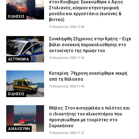
στον Κουβαρά: Εκκενώθηκε ο Άγιος
Βριλησσίων και μετά να την έσβησαν – Τους αναζητά η
Στυλιανός, κάηκαν κτηνοτροφική
Πυροσβεστική
μονάδα και εργοστάσιο (εικόνες &
ΕΙΔΗΣΕΙΣ
9 Αυγούστου 2026 21:15
βίντεο)
ΕΙΔΗΣΕΙΣ
10 Αυγούστου 2026 12:06
Συνελήφθη 23χρονος στην Κρήτη – Είχε
βάλει συσκευή παρακολούθησης στο
αυτοκίνητο της πρώην του
10 Αυγούστου 2026 11:54
ΑΣΤΥΝΟΜΙΑ
Κατερίνη: 74χρονη ανασύρθηκε νεκρή
από τη θάλασσα
10 Αυγούστου 2026 11:40
ΕΙΔΗΣΕΙΣ
Μήλος: Στον εισαγγελέα ο πιλότος και
ο ιδιοκτήτης του ελικοπτέρου που
προσγειώθηκε με τουρίστες στο
Σαρακήνικο
ΔΙΚΑΙΟΣΥΝΗ
10 Αυγούστου 2026 11:27