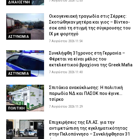
7 Αυγούστου 2026 12:03
ΔΙΚΑΙΟΣΥΝΗ
Οικογενειακή τραγωδία στις Σέρρες:
Σκοτώθηκαν μητέρα και γιος – Βίντεο-
σοκ από τη στιγμή της σύγκρουσης του
ΙΧ με φορτηγό
ΑΣΤΥΝΟΜΙΑ
7 Αυγούστου 2026 11:54
Συνελήφθη 31χρονος στη Γερμανία –
Φέρεται να είναι μέλος του
εκτελεστικού βραχίονα της Greek Mafia
7 Αυγούστου 2026 11:40
ΑΣΤΥΝΟΜΙΑ
Σπιτάκια ανακύκλωσης: Η πολιτική
παρωδία ΝΔ και ΠΑΣΟΚ που έγινε…
τσίρκο
7 Αυγούστου 2026 11:29
ΠΟΛΙΤΙΚΗ
Επιχειρήσεις της ΕΛ.ΑΣ. για την
αντιμετώπιση της εγκληματικότητας
στην Πελοπόννησο – Συνελήφθησαν 31