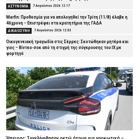
7 Αυγούστου 2026 12:17
ΑΣΤΥΝΟΜΙΑ
Marfin: Προθεσμία για να απολογηθεί την Τρίτη (11/8) έλαβε η
46χρονη – Επιστρέφει στα κρατητήρια της ΓΑΔΑ
7 Αυγούστου 2026 12:03
ΔΙΚΑΙΟΣΥΝΗ
Οικογενειακή τραγωδία στις Σέρρες: Σκοτώθηκαν μητέρα και
γιος – Βίντεο-σοκ από τη στιγμή της σύγκρουσης του ΙΧ με
φορτηγό
7 Αυγούστου 2026 11:54
ΑΣΤΥΝΟΜΙΑ
Συνελήφθη 31χρονος στη Γερμανία – Φέρεται να είναι μέλος του
εκτελεστικού βραχίονα της Greek Mafia
7 Αυγούστου 2026 11:40
ΑΣΤΥΝΟΜΙΑ
Σπιτάκια ανακύκλωσης: Η πολιτική παρωδία ΝΔ και ΠΑΣΟΚ που
έγινε… τσίρκο
7 Αυγούστου 2026 11:29
ΠΟΛΙΤΙΚΗ
Επιχειρήσεις της ΕΛ.ΑΣ. για την αντιμετώπιση της
εγκληματικότητας στην Πελοπόννησο – Συνελήφθησαν 31
άτομα
Ήπειρος: Συνελήφθησαν οκτώ άτομα για ναρκωτικά –