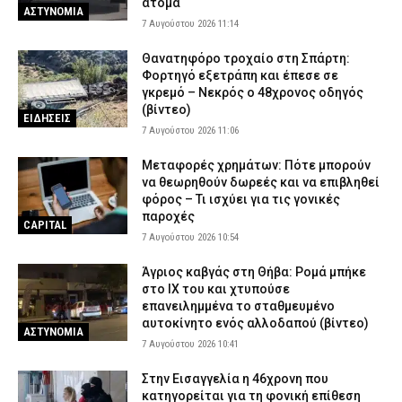
άτομα
ΑΣΤΥΝΟΜΙΑ
7 Αυγούστου 2026 11:14
Θανατηφόρο τροχαίο στη Σπάρτη:
Φορτηγό εξετράπη και έπεσε σε
γκρεμό – Νεκρός ο 48χρονος οδηγός
(βίντεο)
ΕΙΔΗΣΕΙΣ
7 Αυγούστου 2026 11:06
Μεταφορές χρημάτων: Πότε μπορούν
να θεωρηθούν δωρεές και να επιβληθεί
φόρος – Τι ισχύει για τις γονικές
παροχές
CAPITAL
7 Αυγούστου 2026 10:54
Άγριος καβγάς στη Θήβα: Ρομά μπήκε
στο ΙΧ του και χτυπούσε
επανειλημμένα το σταθμευμένο
αυτοκίνητο ενός αλλοδαπού (βίντεο)
ΑΣΤΥΝΟΜΙΑ
7 Αυγούστου 2026 10:41
Στην Εισαγγελία η 46χρονη που
κατηγορείται για τη φονική επίθεση