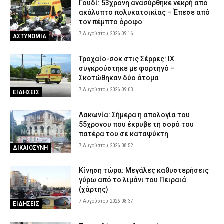
Γουδί: 53χρονη ανασύρθηκε νεκρή από
ακάλυπτο πολυκατοικίας – Έπεσε από
τον πέμπτο όροφο
7 Αυγούστου 2026 09:16
ΑΣΤΥΝΟΜΙΑ
Τροχαίο-σοκ στις Σέρρες: ΙΧ
συγκρούστηκε με φορτηγό –
Σκοτώθηκαν δύο άτομα
7 Αυγούστου 2026 09:03
ΕΙΔΗΣΕΙΣ
Λακωνία: Σήμερα η απολογία του
55χρονου που έκρυβε τη σορό του
πατέρα του σε καταψύκτη
7 Αυγούστου 2026 08:52
ΔΙΚΑΙΟΣΥΝΗ
Κίνηση τώρα: Μεγάλες καθυστερήσεις
γύρω από το λιμάνι του Πειραιά
(χάρτης)
7 Αυγούστου 2026 08:37
ΕΙΔΗΣΕΙΣ