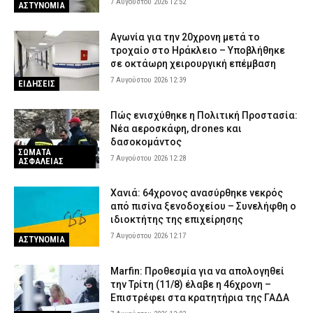
Χανιά: Νεκρός 81χρονος που ανασύρθηκε χωρίς τις αισθήσεις
7 Αυγούστου 2026 12:52
ΑΣΤΥΝΟΜΙΑ
του από παραλία
6 Αυγούστου 2026 23:42
ΕΙΔΗΣΕΙΣ
Αγωνία για την 20χρονη μετά το
τροχαίο στο Ηράκλειο – Υποβλήθηκε
Τζόκερ: Αυτοί είναι οι τυχεροί αριθμοί που κερδίζουν πάνω από
σε οκτάωρη χειρουργική επέμβαση
2,5 εκατ. ευρώ
7 Αυγούστου 2026 12:39
ΕΙΔΗΣΕΙΣ
6 Αυγούστου 2026 23:28
ΕΙΔΗΣΕΙΣ
Πώς ενισχύθηκε η Πολιτική Προστασία:
Νέα αεροσκάφη, drones και
δασοκομάντος
ΣΩΜΑΤΑ
7 Αυγούστου 2026 12:28
ΑΣΦΑΛΕΙΑΣ
Χανιά: 64χρονος ανασύρθηκε νεκρός
από πισίνα ξενοδοχείου – Συνελήφθη ο
ιδιοκτήτης της επιχείρησης
7 Αυγούστου 2026 12:17
ΑΣΤΥΝΟΜΙΑ
Marfin: Προθεσμία για να απολογηθεί
την Τρίτη (11/8) έλαβε η 46χρονη –
Επιστρέφει στα κρατητήρια της ΓΑΔΑ