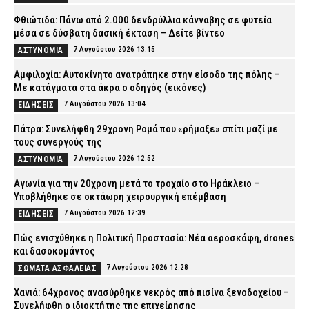
Φθιώτιδα: Πάνω από 2.000 δενδρύλλια κάνναβης σε φυτεία
μέσα σε δύσβατη δασική έκταση – Δείτε βίντεο
7 Αυγούστου 2026 13:15
ΑΣΤΥΝΟΜΙΑ
Αμφιλοχία: Αυτοκίνητο ανατράπηκε στην είσοδο της πόλης –
Με κατάγματα στα άκρα ο οδηγός (εικόνες)
7 Αυγούστου 2026 13:04
ΕΙΔΗΣΕΙΣ
Πάτρα: Συνελήφθη 29χρονη Ρομά που «ρήμαξε» σπίτι μαζί με
τους συνεργούς της
7 Αυγούστου 2026 12:52
ΑΣΤΥΝΟΜΙΑ
Αγωνία για την 20χρονη μετά το τροχαίο στο Ηράκλειο –
Υποβλήθηκε σε οκτάωρη χειρουργική επέμβαση
7 Αυγούστου 2026 12:39
ΕΙΔΗΣΕΙΣ
Πώς ενισχύθηκε η Πολιτική Προστασία: Νέα αεροσκάφη, drones
και δασοκομάντος
7 Αυγούστου 2026 12:28
ΣΩΜΑΤΑ ΑΣΦΑΛΕΙΑΣ
Χανιά: 64χρονος ανασύρθηκε νεκρός από πισίνα ξενοδοχείου –
Συνελήφθη ο ιδιοκτήτης της επιχείρησης