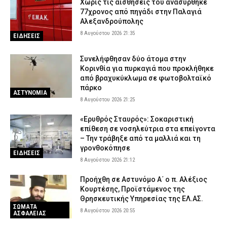
Χωρίς τις αισθήσεις του ανασύρθηκε
Ελλάδα
77χρονος από πηγάδι στην Παλαγιά
8 Αυγούστου 2026 14:04
ΑΣΤΥΝΟΜΙΑ
Αλεξανδρούπολης
8 Αυγούστου 2026 21:35
ΕΙΔΗΣΕΙΣ
Συνελήφθησαν τέσσερα άτομα για ναρκωτικά σε Λευκάδα και
Κέρκυρα
Συνελήφθησαν δύο άτομα στην
8 Αυγούστου 2026 13:51
ΑΣΤΥΝΟΜΙΑ
Κορινθία για πυρκαγιά που προκλήθηκε
Δούναβης: Η ξηρασία αποκάλυψε πάνω από 200 ναζιστικά πλοία
από βραχυκύκλωμα σε φωτοβολταϊκό
– Το εντυπωσιακό εύρημα που ξυπνά μνήμες του Β’ Παγκοσμίου
πάρκο
ΑΣΤΥΝΟΜΙΑ
Πολέμου
8 Αυγούστου 2026 21:25
8 Αυγούστου 2026 13:39
LIFE
«Ερυθρός Σταυρός»: Σοκαριστική
επίθεση σε νοσηλεύτρια στα επείγοντα
– Την τράβηξε από τα μαλλιά και τη
γρονθοκόπησε
ΕΙΔΗΣΕΙΣ
8 Αυγούστου 2026 21:12
Προήχθη σε Αστυνόμο Α΄ ο π. Αλέξιος
Κουρτέσης, Προϊστάμενος της
Θρησκευτικής Υπηρεσίας της ΕΛ.ΑΣ.
ΣΩΜΑΤΑ
8 Αυγούστου 2026 20:55
ΑΣΦΑΛΕΙΑΣ