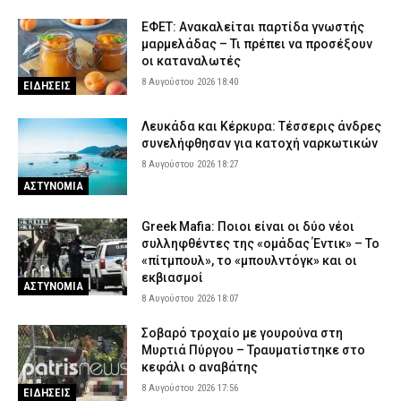
ΕΦΕΤ: Ανακαλείται παρτίδα γνωστής
μαρμελάδας – Τι πρέπει να προσέξουν
οι καταναλωτές
8 Αυγούστου 2026 18:40
ΕΙΔΗΣΕΙΣ
Λευκάδα και Κέρκυρα: Τέσσερις άνδρες
συνελήφθησαν για κατοχή ναρκωτικών
8 Αυγούστου 2026 18:27
ΑΣΤΥΝΟΜΙΑ
Greek Mafia: Ποιοι είναι οι δύο νέοι
συλληφθέντες της «ομάδας Έντικ» – Το
«πίτμπουλ», το «μπουλντόγκ» και οι
εκβιασμοί
ΑΣΤΥΝΟΜΙΑ
8 Αυγούστου 2026 18:07
Σοβαρό τροχαίο με γουρούνα στη
Μυρτιά Πύργου – Τραυματίστηκε στο
κεφάλι ο αναβάτης
8 Αυγούστου 2026 17:56
ΕΙΔΗΣΕΙΣ