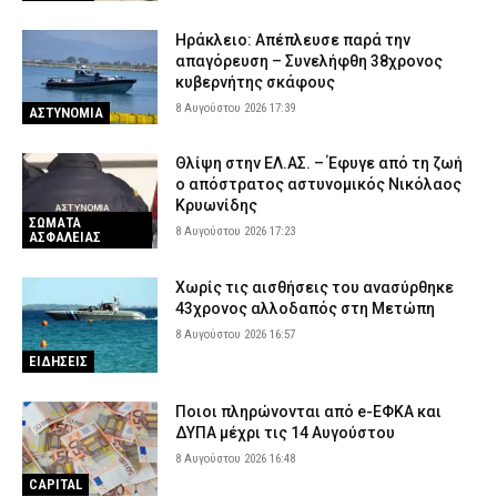
Ηράκλειο: Απέπλευσε παρά την
απαγόρευση – Συνελήφθη 38χρονος
κυβερνήτης σκάφους
8 Αυγούστου 2026 17:39
ΑΣΤΥΝΟΜΙΑ
Θλίψη στην ΕΛ.ΑΣ. – Έφυγε από τη ζωή
ο απόστρατος αστυνομικός Νικόλαος
Κρυωνίδης
ΣΩΜΑΤΑ
8 Αυγούστου 2026 17:23
ΑΣΦΑΛΕΙΑΣ
Χωρίς τις αισθήσεις του ανασύρθηκε
43χρονος αλλοδαπός στη Μετώπη
8 Αυγούστου 2026 16:57
ΕΙΔΗΣΕΙΣ
Ποιοι πληρώνονται από e-ΕΦΚΑ και
ΔΥΠΑ μέχρι τις 14 Αυγούστου
8 Αυγούστου 2026 16:48
CAPITAL