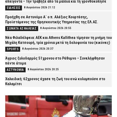
επείγοντα – Την τράβηξε από τα μαλλιά και τη γρονθοκόπησε
8 Αυγούστου 2026 21:12
ΕΙΔΗΣΕΙΣ
Προήχθη σε Αστυνόμο Α΄ ο π. Αλέξιος Κουρτέσης,
Προϊστάμενος της Θρησκευτικής Υπηρεσίας της ΕΛ.ΑΣ.
8 Αυγούστου 2026 20:55
ΣΩΜΑΤΑ ΑΣΦΑΛΕΙΑΣ
Νέα Φιλαδέλφεια: ΑΕΚ και Athens Kallithea τίμησαν τη μνήμη του
Μιχάλη Κατσουρή, τρία χρόνια μετά τη δολοφονία του (εικόνες)
8 Αυγούστου 2026 20:37
SPORTS
Άγριος ξυλοδαρμός 51χρονου στο Ρέθυμνο – Συνελήφθησαν
πέντε άτομα
8 Αυγούστου 2026 20:25
ΑΣΤΥΝΟΜΙΑ
Χαλκιδική: 62χρονος έχασε τη ζωή του ενώ κολυμπούσε στο
Καλαμίτσι
8 Αυγούστου 2026 20:12
ΕΙΔΗΣΕΙΣ
Αθήνα: Κλείνει τα μεσάνυχτα ο λόφος Φινόπουλου λόγω
αυξημένου κινδύνου πυρκαγιάς
8 Αυγούστου 2026 19:56
ΕΙΔΗΣΕΙΣ