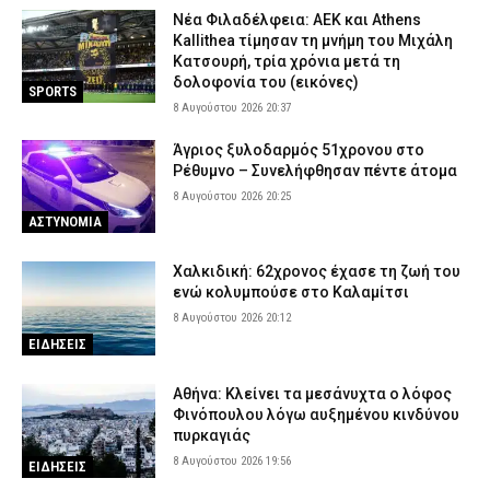
Νέα Φιλαδέλφεια: ΑΕΚ και Athens
Kallithea τίμησαν τη μνήμη του Μιχάλη
Κατσουρή, τρία χρόνια μετά τη
δολοφονία του (εικόνες)
SPORTS
8 Αυγούστου 2026 20:37
Άγριος ξυλοδαρμός 51χρονου στο
Ρέθυμνο – Συνελήφθησαν πέντε άτομα
8 Αυγούστου 2026 20:25
ΑΣΤΥΝΟΜΙΑ
Χαλκιδική: 62χρονος έχασε τη ζωή του
ενώ κολυμπούσε στο Καλαμίτσι
8 Αυγούστου 2026 20:12
ΕΙΔΗΣΕΙΣ
Αθήνα: Κλείνει τα μεσάνυχτα ο λόφος
Φινόπουλου λόγω αυξημένου κινδύνου
πυρκαγιάς
8 Αυγούστου 2026 19:56
ΕΙΔΗΣΕΙΣ