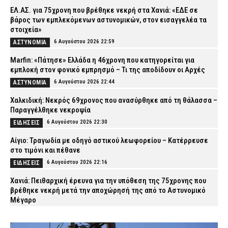
ΕΛ.ΑΣ. για 75χρονη που βρέθηκε νεκρή στα Χανιά: «ΕΔΕ σε
βάρος των εμπλεκόμενων αστυνομικών, στον εισαγγελέα τα
στοιχεία»
6 Αυγούστου 2026 22:59
ΑΣΤΥΝΟΜΙΑ
Marfin: «Πάτησε» Ελλάδα η 46χρονη που κατηγορείται για
εμπλοκή στον φονικό εμπρησμό – Τι της αποδίδουν οι Αρχές
6 Αυγούστου 2026 22:44
ΑΣΤΥΝΟΜΙΑ
Χαλκιδική: Νεκρός 69χρονος που ανασύρθηκε από τη θάλασσα –
Παραγγέλθηκε νεκροψία
6 Αυγούστου 2026 22:30
ΕΙΔΗΣΕΙΣ
Αίγιο: Τραγωδία με οδηγό αστικού λεωφορείου – Κατέρρευσε
στο τιμόνι και πέθανε
6 Αυγούστου 2026 22:16
ΕΙΔΗΣΕΙΣ
Χανιά: Πειθαρχική έρευνα για την υπόθεση της 75χρονης που
βρέθηκε νεκρή μετά την αποχώρησή της από το Αστυνομικό
Μέγαρο
6 Αυγούστου 2026 22:01
ΑΣΤΥΝΟΜΙΑ