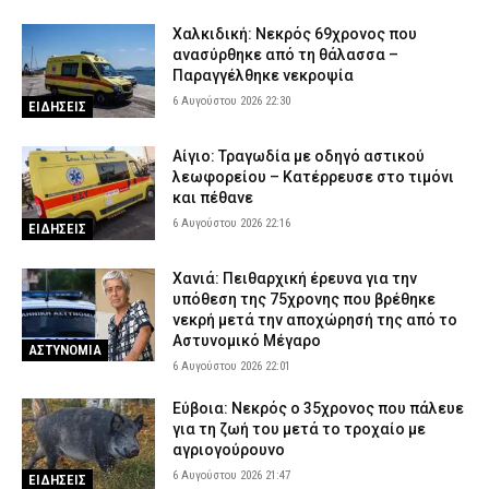
Χαλκιδική: Νεκρός 69χρονος που
ανασύρθηκε από τη θάλασσα –
Παραγγέλθηκε νεκροψία
6 Αυγούστου 2026 22:30
ΕΙΔΗΣΕΙΣ
Αίγιο: Τραγωδία με οδηγό αστικού
λεωφορείου – Κατέρρευσε στο τιμόνι
και πέθανε
6 Αυγούστου 2026 22:16
ΕΙΔΗΣΕΙΣ
Χανιά: Πειθαρχική έρευνα για την
υπόθεση της 75χρονης που βρέθηκε
νεκρή μετά την αποχώρησή της από το
Αστυνομικό Μέγαρο
ΑΣΤΥΝΟΜΙΑ
6 Αυγούστου 2026 22:01
Εύβοια: Νεκρός ο 35χρονος που πάλευε
για τη ζωή του μετά το τροχαίο με
αγριογούρουνο
6 Αυγούστου 2026 21:47
ΕΙΔΗΣΕΙΣ