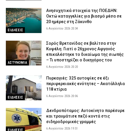
Ανησυχητικά στοιχεία της ΠΟΕΔΗΝ:
Οκτώ καταγγελίες για βιασμό μέσα σε
20 ημέρες στη Ζάκυνθο
6 Αυγούστου 2026 20:34
ΕΙΔΗΣΕΙΣ
Σορός Βρετανίδας σε βαλίτσα στην
Κυψέλη: Γιατί ο 26χρονος Αφγανός
επικαλέστηκε το δικαίωμα της σιωπής
– Τι υποστηρίζει ο δικηγόρος του
ΑΣΤΥΝΟΜΙΑ
6 Αυγούστου 2026 20:20
Πυρκαγιές: 325 αυτοψίες σε έξι
περιφερειακές ενότητες – Ακατάλληλα
118 κτίρια
6 Αυγούστου 2026 20:06
ΕΙΔΗΣΕΙΣ
Δενδροπόταμος: Αυτοκίνητο παρέσυρε
και τραυμάτισε πεζό κοντά στις
σιδηροδρομικές γραμμές
6 Αυγούστου 2026 19:51
ΕΙΔΗΣΕΙΣ