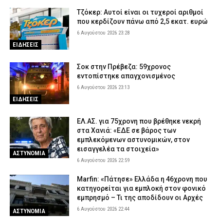
Κυψέλη: Από το «τη βρήκα νεκρή» στη σιωπή – Η νέα τακτική
Τζόκερ: Αυτοί είναι οι τυχεροί αριθμοί
του 26χρονου Αφγανού για τη βαλίτσα με τη σορό
που κερδίζουν πάνω από 2,5 εκατ. ευρώ
6 Αυγούστου 2026 17:15
ΑΣΤΥΝΟΜΙΑ
6 Αυγούστου 2026 23:28
Σαμοθράκη: Επιχείρηση διάσωσης 15χρονης που τραυματίστηκε
ΕΙΔΗΣΕΙΣ
στο κεφάλι στη Γριά Βάθρα
6 Αυγούστου 2026 17:02
ΕΙΔΗΣΕΙΣ
Σοκ στην Πρέβεζα: 59χρονος
εντοπίστηκε απαγχονισμένος
Χαλκιδική: Πυροσβέστες έσβησαν μέσα σε 15 λεπτά φωτιά στο
6 Αυγούστου 2026 23:13
Πόρτο Καρράς
ΕΙΔΗΣΕΙΣ
6 Αυγούστου 2026 16:50
ΕΙΔΗΣΕΙΣ
Meteo: Πότε αρχίζει η περίοδος των δασικών πυρκαγιών στην
ΕΛ.ΑΣ. για 75χρονη που βρέθηκε νεκρή
Ελλάδα – Οι έξι πιο επικίνδυνες εβδομάδες του έτους
στα Χανιά: «ΕΔΕ σε βάρος των
εμπλεκόμενων αστυνομικών, στον
6 Αυγούστου 2026 16:37
ΕΙΔΗΣΕΙΣ
εισαγγελέα τα στοιχεία»
ΑΣΤΥΝΟΜΙΑ
6 Αυγούστου 2026 22:59
Marfin: «Πάτησε» Ελλάδα η 46χρονη που
κατηγορείται για εμπλοκή στον φονικό
εμπρησμό – Τι της αποδίδουν οι Αρχές
6 Αυγούστου 2026 22:44
ΑΣΤΥΝΟΜΙΑ