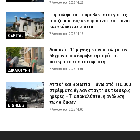
7 Αυγούστου 2026 14:28
Πυρόπληκτοι: Τι προβλέπεται για τις
αποζημιώσεις σε «πράσινα», «κίτρινα»
και «κόκκινα» σπίτια
7 Αυγούστου 2026 14:15
CAPITAL
Λακωνία: 11 μήνες με αναστολή στον
55χρονο που έκρυβε τη σορό του
πατέρα του σε καταψύκτη
7 Αυγούστου 2026 14:04
ΔΙΚΑΙΟΣΥΝΗ
Αττική και Βοιωτία: Πάνω από 110.000
στρέμματα έγιναν στάχτη σε τέσσερις
ημέρες – Τι αποκαλύπτει η ανάλυση
των ειδικών
ΕΙΔΗΣΕΙΣ
7 Αυγούστου 2026 14:00