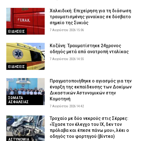
Χαλκιδική: Επιχείρηση για τη διάσωση
τραυματισμένης γυναίκας σε δύσβατο
σημείο της Συκιάς
7 Αυγούστου 2026 15:06
ΕΙΔΗΣΕΙΣ
Κοζάνη: Τραυματίστηκε 24χρονος
οδηγός μετά από ανατροπή νταλίκας
7 Αυγούστου 2026 14:55
ΕΙΔΗΣΕΙΣ
Πραγματοποιήθηκε ο αγιασμός για την
έναρξη της εκπαίδευσης των Δοκίμων
Δικαστικών Αστυνομικών στην
ΣΩΜΑΤΑ
Κομοτηνή
ΑΣΦΑΛΕΙΑΣ
7 Αυγούστου 2026 14:42
Τροχαίο με δύο νεκρούς στις Σέρρες:
«Έχασε τον έλεγχο του ΙΧ, δεν τον
πρόλαβα και έπεσε πάνω μου», λέει ο
οδηγός του φορτηγού (βίντεο)
ΑΣΤΥΝΟΜΙΑ