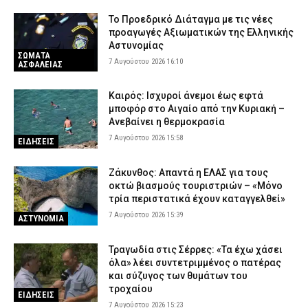
Το Προεδρικό Διάταγμα με τις νέες
προαγωγές Αξιωματικών της Ελληνικής
Αστυνομίας
ΣΩΜΑΤΑ
7 Αυγούστου 2026 16:10
ΑΣΦΑΛΕΙΑΣ
Καιρός: Ισχυροί άνεμοι έως εφτά
μποφόρ στο Αιγαίο από την Κυριακή –
Ανεβαίνει η θερμοκρασία
7 Αυγούστου 2026 15:58
ΕΙΔΗΣΕΙΣ
Ζάκυνθος: Απαντά η ΕΛΑΣ για τους
οκτώ βιασμούς τουριστριών – «Μόνο
τρία περιστατικά έχουν καταγγελθεί»
7 Αυγούστου 2026 15:39
ΑΣΤΥΝΟΜΙΑ
Τραγωδία στις Σέρρες: «Τα έχω χάσει
όλα» λέει συντετριμμένος ο πατέρας
και σύζυγος των θυμάτων του
τροχαίου
ΕΙΔΗΣΕΙΣ
7 Αυγούστου 2026 15:23