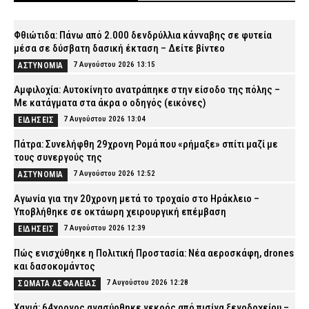
Φθιώτιδα: Πάνω από 2.000 δενδρύλλια κάνναβης σε φυτεία
μέσα σε δύσβατη δασική έκταση – Δείτε βίντεο
7 Αυγούστου 2026 13:15
ΑΣΤΥΝΟΜΙΑ
Αμφιλοχία: Αυτοκίνητο ανατράπηκε στην είσοδο της πόλης –
Με κατάγματα στα άκρα ο οδηγός (εικόνες)
7 Αυγούστου 2026 13:04
ΕΙΔΗΣΕΙΣ
Πάτρα: Συνελήφθη 29χρονη Ρομά που «ρήμαξε» σπίτι μαζί με
τους συνεργούς της
7 Αυγούστου 2026 12:52
ΑΣΤΥΝΟΜΙΑ
Αγωνία για την 20χρονη μετά το τροχαίο στο Ηράκλειο –
Υποβλήθηκε σε οκτάωρη χειρουργική επέμβαση
7 Αυγούστου 2026 12:39
ΕΙΔΗΣΕΙΣ
Πώς ενισχύθηκε η Πολιτική Προστασία: Νέα αεροσκάφη, drones
και δασοκομάντος
7 Αυγούστου 2026 12:28
ΣΩΜΑΤΑ ΑΣΦΑΛΕΙΑΣ
Χανιά: 64χρονος ανασύρθηκε νεκρός από πισίνα ξενοδοχείου –