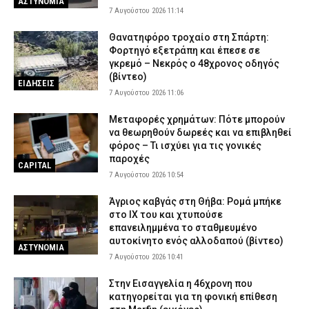
ΑΣΤΥΝΟΜΙΑ
7 Αυγούστου 2026 11:14
Θανατηφόρο τροχαίο στη Σπάρτη:
Φορτηγό εξετράπη και έπεσε σε
γκρεμό – Νεκρός ο 48χρονος οδηγός
(βίντεο)
ΕΙΔΗΣΕΙΣ
7 Αυγούστου 2026 11:06
Μεταφορές χρημάτων: Πότε μπορούν
να θεωρηθούν δωρεές και να επιβληθεί
φόρος – Τι ισχύει για τις γονικές
παροχές
CAPITAL
7 Αυγούστου 2026 10:54
Άγριος καβγάς στη Θήβα: Ρομά μπήκε
στο ΙΧ του και χτυπούσε
επανειλημμένα το σταθμευμένο
αυτοκίνητο ενός αλλοδαπού (βίντεο)
ΑΣΤΥΝΟΜΙΑ
7 Αυγούστου 2026 10:41
Στην Εισαγγελία η 46χρονη που
κατηγορείται για τη φονική επίθεση