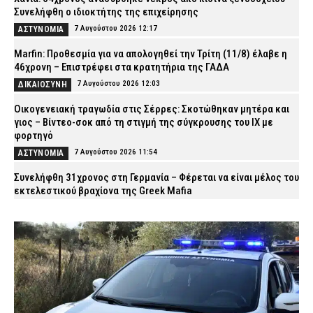
Συνελήφθη ο ιδιοκτήτης της επιχείρησης
7 Αυγούστου 2026 12:17
ΑΣΤΥΝΟΜΙΑ
Marfin: Προθεσμία για να απολογηθεί την Τρίτη (11/8) έλαβε η
46χρονη – Επιστρέφει στα κρατητήρια της ΓΑΔΑ
7 Αυγούστου 2026 12:03
ΔΙΚΑΙΟΣΥΝΗ
Οικογενειακή τραγωδία στις Σέρρες: Σκοτώθηκαν μητέρα και
γιος – Βίντεο-σοκ από τη στιγμή της σύγκρουσης του ΙΧ με
φορτηγό
7 Αυγούστου 2026 11:54
ΑΣΤΥΝΟΜΙΑ
Συνελήφθη 31χρονος στη Γερμανία – Φέρεται να είναι μέλος του
εκτελεστικού βραχίονα της Greek Mafia
7 Αυγούστου 2026 11:40
ΑΣΤΥΝΟΜΙΑ
Σπιτάκια ανακύκλωσης: Η πολιτική παρωδία ΝΔ και ΠΑΣΟΚ που
έγινε… τσίρκο
7 Αυγούστου 2026 11:29
ΠΟΛΙΤΙΚΗ
Επιχειρήσεις της ΕΛ.ΑΣ. για την αντιμετώπιση της
εγκληματικότητας στην Πελοπόννησο – Συνελήφθησαν 31