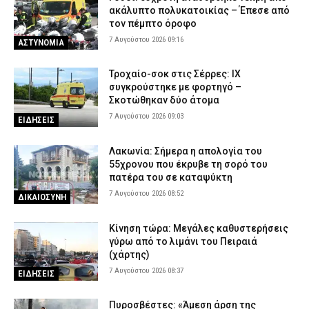
ακάλυπτο πολυκατοικίας – Έπεσε από
τον πέμπτο όροφο
7 Αυγούστου 2026 09:16
ΑΣΤΥΝΟΜΙΑ
Τροχαίο-σοκ στις Σέρρες: ΙΧ
συγκρούστηκε με φορτηγό –
Σκοτώθηκαν δύο άτομα
7 Αυγούστου 2026 09:03
ΕΙΔΗΣΕΙΣ
Λακωνία: Σήμερα η απολογία του
55χρονου που έκρυβε τη σορό του
πατέρα του σε καταψύκτη
7 Αυγούστου 2026 08:52
ΔΙΚΑΙΟΣΥΝΗ
Κίνηση τώρα: Μεγάλες καθυστερήσεις
γύρω από το λιμάνι του Πειραιά
(χάρτης)
7 Αυγούστου 2026 08:37
ΕΙΔΗΣΕΙΣ
Πυροσβέστες: «Άμεση άρση της