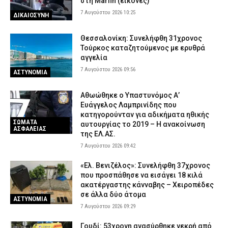
στη Marfin (εικόνες)
7 Αυγούστου 2026 10:25
ΔΙΚΑΙΟΣΥΝΗ
Θεσσαλονίκη: Συνελήφθη 31χρονος
Τούρκος καταζητούμενος με ερυθρά
αγγελία
7 Αυγούστου 2026 09:56
ΑΣΤΥΝΟΜΙΑ
Αθωώθηκε ο Υπαστυνόμος Α’
Ευάγγελος Λαμπρινίδης που
κατηγορούνταν για αδικήματα ηθικής
ΣΩΜΑΤΑ
αυτουργίας το 2019 – Η ανακοίνωση
ΑΣΦΑΛΕΙΑΣ
της ΕΛ.ΑΣ.
7 Αυγούστου 2026 09:42
«Ελ. Βενιζέλος»: Συνελήφθη 37χρονος
που προσπάθησε να εισάγει 18 κιλά
ακατέργαστης κάνναβης – Χειροπέδες
σε άλλα δύο άτομα
ΑΣΤΥΝΟΜΙΑ
7 Αυγούστου 2026 09:29
Γουδί: 53χρονη ανασύρθηκε νεκρή από