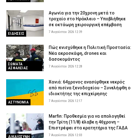
Χανιά: Νεκρός 81χρονος που ανασύρθηκε χωρίς τις αισθήσεις
του από παραλία
Αγωνία για την 20χρονη μετά το
τροχαίο στο Ηράκλειο – Υποβλήθηκε
6 Αυγούστου 2026 23:42
ΕΙΔΗΣΕΙΣ
σε οκτάωρη χειρουργική επέμβαση
Τζόκερ: Αυτοί είναι οι τυχεροί αριθμοί που κερδίζουν πάνω από
7 Αυγούστου 2026 12:39
ΕΙΔΗΣΕΙΣ
2,5 εκατ. ευρώ
6 Αυγούστου 2026 23:28
ΕΙΔΗΣΕΙΣ
Πώς ενισχύθηκε η Πολιτική Προστασία:
Νέα αεροσκάφη, drones και
Σοκ στην Πρέβεζα: 59χρονος εντοπίστηκε απαγχονισμένος
δασοκομάντος
6 Αυγούστου 2026 23:13
ΣΩΜΑΤΑ
ΕΙΔΗΣΕΙΣ
7 Αυγούστου 2026 12:28
ΑΣΦΑΛΕΙΑΣ
Χανιά: 64χρονος ανασύρθηκε νεκρός
από πισίνα ξενοδοχείου – Συνελήφθη ο
ιδιοκτήτης της επιχείρησης
7 Αυγούστου 2026 12:17
ΑΣΤΥΝΟΜΙΑ
Marfin: Προθεσμία για να απολογηθεί
την Τρίτη (11/8) έλαβε η 46χρονη –
Επιστρέφει στα κρατητήρια της ΓΑΔΑ
7 Αυγούστου 2026 12:03
ΔΙΚΑΙΟΣΥΝΗ