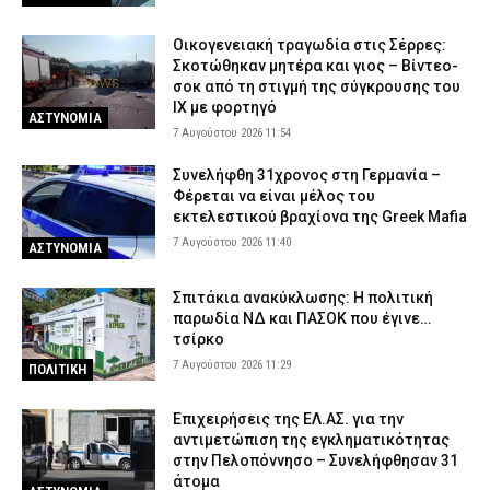
Οικογενειακή τραγωδία στις Σέρρες:
Σκοτώθηκαν μητέρα και γιος – Βίντεο-
σοκ από τη στιγμή της σύγκρουσης του
ΙΧ με φορτηγό
ΑΣΤΥΝΟΜΙΑ
7 Αυγούστου 2026 11:54
Συνελήφθη 31χρονος στη Γερμανία –
Φέρεται να είναι μέλος του
εκτελεστικού βραχίονα της Greek Mafia
7 Αυγούστου 2026 11:40
ΑΣΤΥΝΟΜΙΑ
Σπιτάκια ανακύκλωσης: Η πολιτική
παρωδία ΝΔ και ΠΑΣΟΚ που έγινε…
τσίρκο
7 Αυγούστου 2026 11:29
ΠΟΛΙΤΙΚΗ
Επιχειρήσεις της ΕΛ.ΑΣ. για την
αντιμετώπιση της εγκληματικότητας
στην Πελοπόννησο – Συνελήφθησαν 31
άτομα