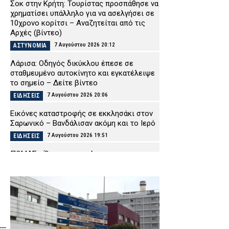
Σοκ στην Κρήτη: Τουρίστας προσπάθησε να
χρηματίσει υπάλληλο για να ασελγήσει σε
10χρονο κορίτσι – Αναζητείται από τις
Αρχές (βίντεο)
7 Αυγούστου 2026 20:12
ΑΣΤΥΝΟΜΙΑ
Λάρισα: Οδηγός δικύκλου έπεσε σε
σταθμευμένο αυτοκίνητο και εγκατέλειψε
το σημείο – Δείτε βίντεο
7 Αυγούστου 2026 20:06
ΕΙΔΗΣΕΙΣ
Εικόνες καταστροφής σε εκκλησάκι στον
Σαρωνικό – Βανδάλισαν ακόμη και το Ιερό
7 Αυγούστου 2026 19:51
ΕΙΔΗΣΕΙΣ
ΠΟΜΑΣ: «Όχι στη συγχώνευση των
Μετοχικών Ταμείων των ΕΔ και των
Ειδικών Λογαριασμών Αλληλοβοηθείας»
7 Αυγούστου 2026 19:39
ΣΩΜΑΤΑ ΑΣΦΑΛΕΙΑΣ
Μαρούσι: Συνελήφθη 35χρονος σε
προαύλιο σχολείου για διακίνηση
ναρκωτικών (εικόνα)