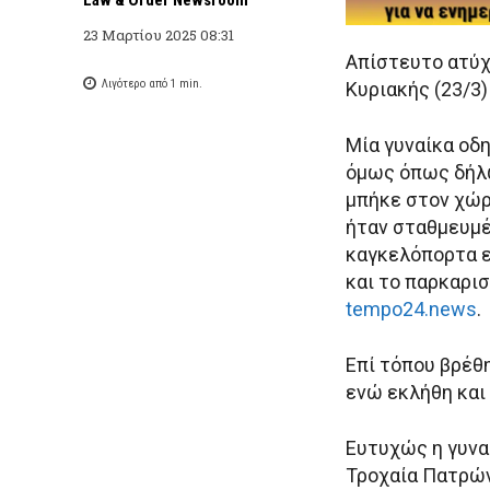
23 Μαρτίου 2025 08:31
Απίστευτο ατύχ
Λιγότερο από 1
min.
Κυριακής (23/3
Μία γυναίκα οδη
όμως όπως δήλω
μπήκε στον χώρ
ήταν σταθμευμέ
καγκελόπορτα ε
και το παρκαρι
tempo24.news
.
Επί τόπου βρέθ
ενώ εκλήθη και
Ευτυχώς η γυναί
Τροχαία Πατρών