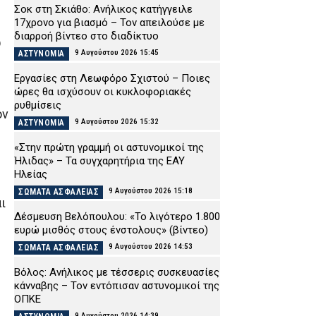
Σοκ στη Σκιάθο: Ανήλικος κατήγγειλε
17χρονο για βιασμό – Τον απειλούσε με
διαρροή βίντεο στο διαδίκτυο
ώ
9 Αυγούστου 2026 15:45
ΑΣΤΥΝΟΜΙΑ
Εργασίες στη Λεωφόρο Σχιστού – Ποιες
ώρες θα ισχύσουν οι κυκλοφοριακές
ρυθμίσεις
ον
9 Αυγούστου 2026 15:32
ΑΣΤΥΝΟΜΙΑ
«Στην πρώτη γραμμή οι αστυνομικοί της
Ήλιδας» – Τα συγχαρητήρια της ΕΑΥ
Ηλείας
9 Αυγούστου 2026 15:18
ΣΩΜΑΤΑ ΑΣΦΑΛΕΙΑΣ
ι
Δέσμευση Βελόπουλου: «Το λιγότερο 1.800
ευρώ μισθός στους ένστολους» (βίντεο)
9 Αυγούστου 2026 14:53
ΣΩΜΑΤΑ ΑΣΦΑΛΕΙΑΣ
Βόλος: Ανήλικος με τέσσερις συσκευασίες
κάνναβης – Τον εντόπισαν αστυνομικοί της
ΟΠΚΕ
9 Αυγούστου 2026 14:39