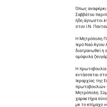
Όπως αναφέρει 
Σαββάτου περιπ
ήδη άγνωστοι έ
στον Ι.Ν. Παντα
Η Μητρόπολη Πα
Ιερό Ναό Αγίου 
διατρανωθεί η α
ομόφυλα ζευγάρ
Η πρωτοβουλία 
εντάσσεται στο
Ιεραρχίας της 
πρωτοβουλιών 
Μητρόπολη. Σύμ
χαρακτήρα σύνα
με το επίμαχο ν