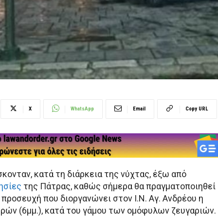
X
WhatsApp
Email
Copy URL
κονταν, κατά τη διάρκεια της νύχτας, έξω από
ησίες
της Πάτρας, καθώς σήμερα θα πραγματοποιηθεί
προσευχή που διοργανώνει στον Ι.Ν. Αγ. Ανδρέου η
ών (6μμ.), κατά του γάμου των ομόφυλων ζευγαριών.