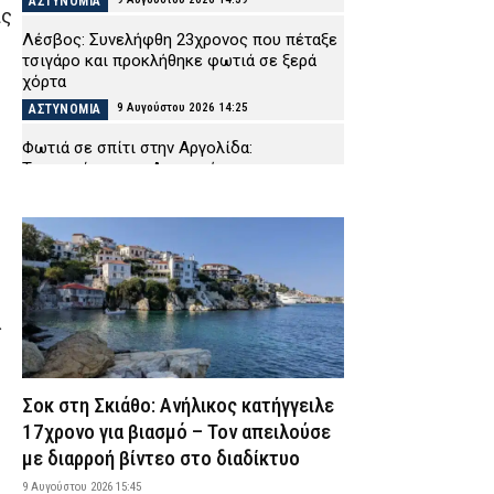
ΑΣΤΥΝΟΜΙΑ
ις
Λέσβος: Συνελήφθη 23χρονος που πέταξε
τσιγάρο και προκλήθηκε φωτιά σε ξερά
χόρτα
9 Αυγούστου 2026 14:25
ΑΣΤΥΝΟΜΙΑ
Φωτιά σε σπίτι στην Αργολίδα:
Τραυματίστηκε o Διοικητής
Πυροσβεστικής Υπηρεσίας Ναυπλίου μετά
από έκρηξη (βίντεο)
9 Αυγούστου 2026 14:10
ΣΩΜΑΤΑ ΑΣΦΑΛΕΙΑΣ
Φωτιές: «Κόκκινος» συναγερμός στη χώρα
λόγω των θυελλωδών ανέμων – Έκτακτη
σύσκεψη της επιτροπής Εκτίμησης
α
Κινδύνου
9 Αυγούστου 2026 13:55
ΕΙΔΗΣΕΙΣ
Σοκ στη Σκιάθο: Ανήλικος κατήγγειλε
Αθηνών-Σουνίου: Ελεύθερος ο 20χρονος
οδηγός του ΙΧ που έκανε παράνομη
17χρονο για βιασμό – Τον απειλούσε
αναστροφή και τραυμάτισε δύο
με διαρροή βίντεο στο διαδίκτυο
αστυνομικούς της ΔΙΑΣ
9 Αυγούστου 2026 15:45