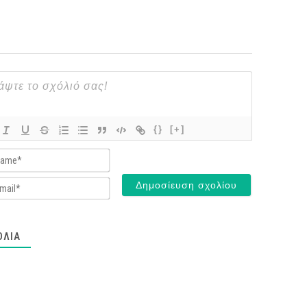
{}
[+]
Name*
Email*
ΌΛΙΑ