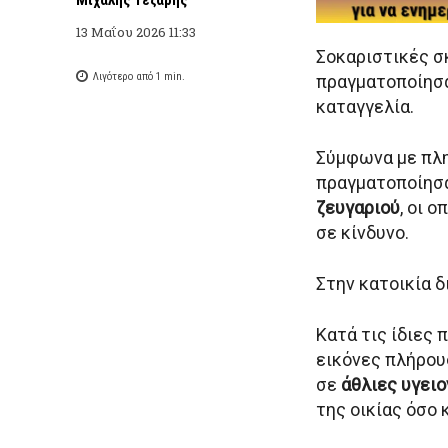
13 Μαΐου 2026 11:33
Σοκαριστικές σ
Λιγότερο από 1
min.
πραγματοποίησα
καταγγελία.
Σύμφωνα με πλη
πραγματοποίησα
ζευγαριού
, οι 
σε κίνδυνο.
Στην κατοικία δ
Κατά τις ίδιες 
εικόνες πλήρου
σε
άθλιες υγει
της οικίας όσο 