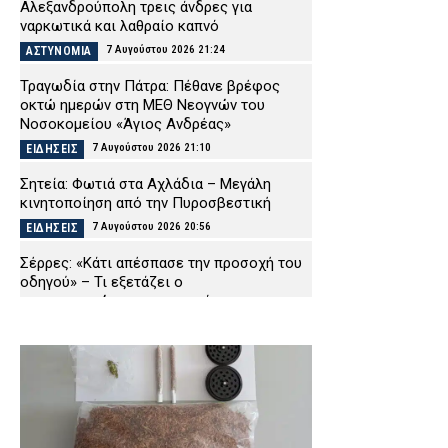
Αλεξανδρούπολη τρεις άνδρες για
ναρκωτικά και λαθραίο καπνό
7 Αυγούστου 2026 21:24
ΑΣΤΥΝΟΜΙΑ
Τραγωδία στην Πάτρα: Πέθανε βρέφος
οκτώ ημερών στη ΜΕΘ Νεογνών του
Νοσοκομείου «Άγιος Ανδρέας»
7 Αυγούστου 2026 21:10
ΕΙΔΗΣΕΙΣ
Σητεία: Φωτιά στα Αχλάδια – Μεγάλη
κινητοποίηση από την Πυροσβεστική
7 Αυγούστου 2026 20:56
ΕΙΔΗΣΕΙΣ
Σέρρες: «Κάτι απέσπασε την προσοχή του
οδηγού» – Τι εξετάζει ο
πραγματογνώμονας για τα αίτια του
δυστυχήματος
7 Αυγούστου 2026 20:41
ΕΙΔΗΣΕΙΣ
Εντατικοποιούνται οι έλεγχοι στις
παραλίες – Τρεις συλλήψεις και πέντε
«λουκέτα» στη Χαλκιδική
7 Αυγούστου 2026 20:27
ΑΣΤΥΝΟΜΙΑ