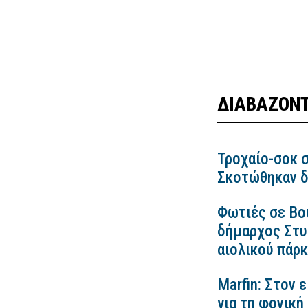
ΔΙΑΒΑΖΟΝΤ
Τροχαίο-σοκ σ
Σκοτώθηκαν δ
Φωτιές σε Βο
δήμαρχος Στυλ
αιολικού πάρ
Marfin: Στον 
για τη φονική