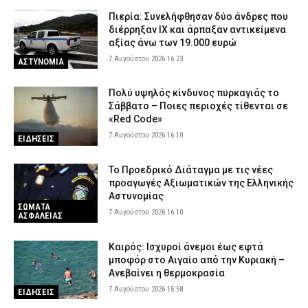
Πιερία: Συνελήφθησαν δύο άνδρες που
διέρρηξαν ΙΧ και άρπαξαν αντικείμενα
αξίας άνω των 19.000 ευρώ
7 Αυγούστου 2026 16:23
ΑΣΤΥΝΟΜΙΑ
Πολύ υψηλός κίνδυνος πυρκαγιάς το
Σάββατο – Ποιες περιοχές τίθενται σε
«Red Code»
7 Αυγούστου 2026 16:10
ΕΙΔΗΣΕΙΣ
Το Προεδρικό Διάταγμα με τις νέες
προαγωγές Αξιωματικών της Ελληνικής
Αστυνομίας
ΣΩΜΑΤΑ
7 Αυγούστου 2026 16:10
ΑΣΦΑΛΕΙΑΣ
Καιρός: Ισχυροί άνεμοι έως εφτά
μποφόρ στο Αιγαίο από την Κυριακή –
Ανεβαίνει η θερμοκρασία
7 Αυγούστου 2026 15:58
ΕΙΔΗΣΕΙΣ