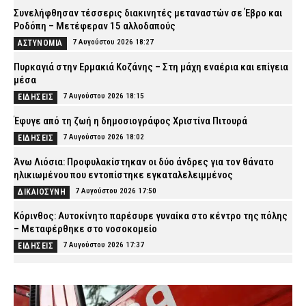
Συνελήφθησαν τέσσερις διακινητές μεταναστών σε Έβρο και
Ροδόπη – Μετέφεραν 15 αλλοδαπούς
7 Αυγούστου 2026 18:27
ΑΣΤΥΝΟΜΙΑ
Πυρκαγιά στην Ερμακιά Κοζάνης – Στη μάχη εναέρια και επίγεια
μέσα
7 Αυγούστου 2026 18:15
ΕΙΔΗΣΕΙΣ
Έφυγε από τη ζωή η δημοσιογράφος Χριστίνα Πιτουρά
7 Αυγούστου 2026 18:02
ΕΙΔΗΣΕΙΣ
Άνω Λιόσια: Προφυλακίστηκαν οι δύο άνδρες για τον θάνατο
ηλικιωμένου που εντοπίστηκε εγκαταλελειμμένος
7 Αυγούστου 2026 17:50
ΔΙΚΑΙΟΣΥΝΗ
Κόρινθος: Αυτοκίνητο παρέσυρε γυναίκα στο κέντρο της πόλης
– Μεταφέρθηκε στο νοσοκομείο
7 Αυγούστου 2026 17:37
ΕΙΔΗΣΕΙΣ
Περίεργο περιστατικό στη Θεσσαλονίκη: Καταδίωξαν BMW, την
εμβόλισαν και εξαφανίστηκαν πριν φτάσει η Αστυνομία (βίντεο)
7 Αυγούστου 2026 17:25
ΑΣΤΥΝΟΜΙΑ