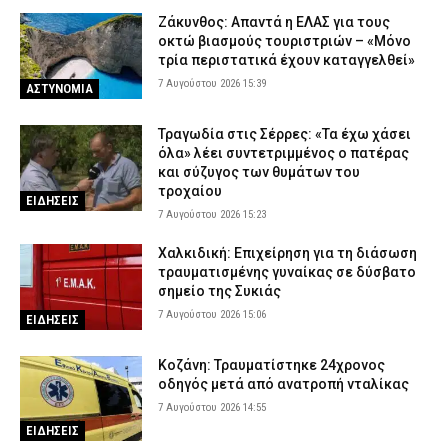
Ζάκυνθος: Απαντά η ΕΛΑΣ για τους
οκτώ βιασμούς τουριστριών – «Μόνο
τρία περιστατικά έχουν καταγγελθεί»
7 Αυγούστου 2026 15:39
ΑΣΤΥΝΟΜΙΑ
Τραγωδία στις Σέρρες: «Τα έχω χάσει
όλα» λέει συντετριμμένος ο πατέρας
και σύζυγος των θυμάτων του
τροχαίου
ΕΙΔΗΣΕΙΣ
7 Αυγούστου 2026 15:23
Χαλκιδική: Επιχείρηση για τη διάσωση
τραυματισμένης γυναίκας σε δύσβατο
σημείο της Συκιάς
7 Αυγούστου 2026 15:06
ΕΙΔΗΣΕΙΣ
Κοζάνη: Τραυματίστηκε 24χρονος
οδηγός μετά από ανατροπή νταλίκας
7 Αυγούστου 2026 14:55
ΕΙΔΗΣΕΙΣ