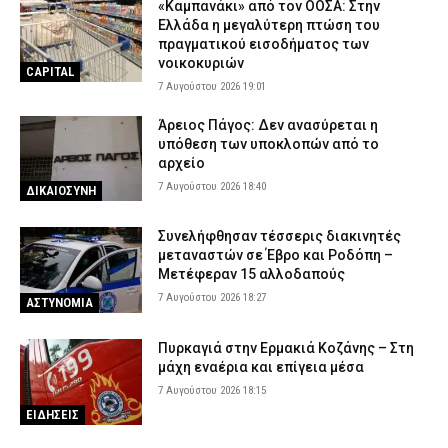
«Καμπανάκι» από τον ΟΟΣΑ: Στην
Ελλάδα η μεγαλύτερη πτώση του
Πάτρα: Συνελήφθη 29χρονη Ρομά που «ρήμαξε» σπίτι μαζί με
πραγματικού εισοδήματος των
τους συνεργούς της
νοικοκυριών
CAPITAL
7 Αυγούστου 2026 12:52
ΑΣΤΥΝΟΜΙΑ
7 Αυγούστου 2026 19:01
Αγωνία για την 20χρονη μετά το τροχαίο στο Ηράκλειο –
Άρειος Πάγος: Δεν ανασύρεται η
Υποβλήθηκε σε οκτάωρη χειρουργική επέμβαση
υπόθεση των υποκλοπών από το
7 Αυγούστου 2026 12:39
ΕΙΔΗΣΕΙΣ
αρχείο
Πώς ενισχύθηκε η Πολιτική Προστασία: Νέα αεροσκάφη, drones
7 Αυγούστου 2026 18:40
ΔΙΚΑΙΟΣΥΝΗ
και δασοκομάντος
7 Αυγούστου 2026 12:28
ΣΩΜΑΤΑ ΑΣΦΑΛΕΙΑΣ
Συνελήφθησαν τέσσερις διακινητές
μεταναστών σε Έβρο και Ροδόπη –
Μετέφεραν 15 αλλοδαπούς
7 Αυγούστου 2026 18:27
ΑΣΤΥΝΟΜΙΑ
Πυρκαγιά στην Ερμακιά Κοζάνης – Στη
μάχη εναέρια και επίγεια μέσα
7 Αυγούστου 2026 18:15
ΕΙΔΗΣΕΙΣ