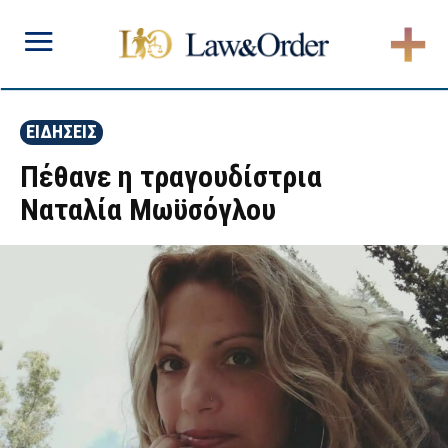
ΕΙΔΗΣΕΙΣ
Πέθανε η τραγουδίστρια
Ναταλία Μωϋσόγλου