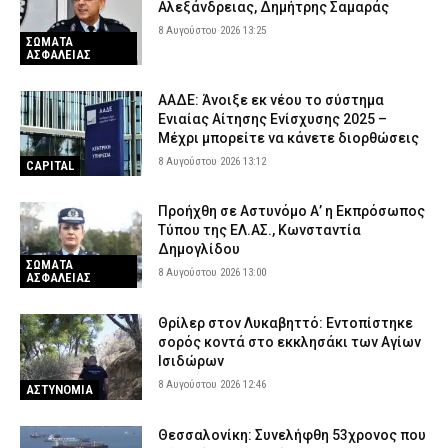
Αλεξάνδρειας, Δημήτρης Σαμαράς
8 Αυγούστου 2026 13:25
ΣΩΜΑΤΑ
ΑΣΦΑΛΕΙΑΣ
ΑΑΔΕ: Άνοιξε εκ νέου το σύστημα
Ενιαίας Αίτησης Ενίσχυσης 2025 –
Μέχρι μπορείτε να κάνετε διορθώσεις
8 Αυγούστου 2026 13:12
CAPITAL
Προήχθη σε Αστυνόμο Α’ η Εκπρόσωπος
Τύπου της ΕΛ.ΑΣ., Κωνσταντία
Δημογλίδου
ΣΩΜΑΤΑ
8 Αυγούστου 2026 13:00
ΑΣΦΑΛΕΙΑΣ
Θρίλερ στον Λυκαβηττό: Εντοπίστηκε
σορός κοντά στο εκκλησάκι των Αγίων
Ισιδώρων
8 Αυγούστου 2026 12:46
ΑΣΤΥΝΟΜΙΑ
Θεσσαλονίκη: Συνελήφθη 53χρονος που