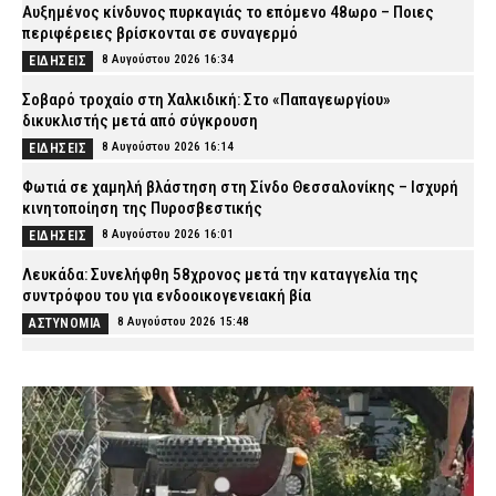
Αυξημένος κίνδυνος πυρκαγιάς το επόμενο 48ωρο – Ποιες
περιφέρειες βρίσκονται σε συναγερμό
8 Αυγούστου 2026 16:34
ΕΙΔΗΣΕΙΣ
Σοβαρό τροχαίο στη Χαλκιδική: Στο «Παπαγεωργίου»
δικυκλιστής μετά από σύγκρουση
8 Αυγούστου 2026 16:14
ΕΙΔΗΣΕΙΣ
Φωτιά σε χαμηλή βλάστηση στη Σίνδο Θεσσαλονίκης – Ισχυρή
κινητοποίηση της Πυροσβεστικής
8 Αυγούστου 2026 16:01
ΕΙΔΗΣΕΙΣ
Λευκάδα: Συνελήφθη 58χρονος μετά την καταγγελία της
συντρόφου του για ενδοοικογενειακή βία
8 Αυγούστου 2026 15:48
ΑΣΤΥΝΟΜΙΑ
Κέρκυρα: Απαγορεύτηκε ο απόπλους πλοίου με 26 επιβάτες
λόγω μηχανικής βλάβης
8 Αυγούστου 2026 15:32
ΕΙΔΗΣΕΙΣ
Λυκαβηττός: Σε 57χρονη που αγνοούνταν ανήκει η σορός – Από
πτώση ο θάνατός της