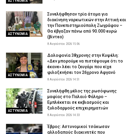
ΑΣΤΥΝΟΜΙΑ
Συνελήφθησαν τρία άτομα για
διακίνηση ναρκωτικών στην Αττική και
την Πανεπιστημιούπολη Ζωγράφου –
Θα έβγαζαν πάνω από 90.000 ευρώ
ΑΣΤΥΝΟΜΙΑ
(βίντεο)
8 Αυγούστου 2026 15:06
Δολοφονία 38χρονης στην Κυψέλη:
«Δεν μπορούμε να πιστέψουμε ότι το
έκανε» λέει το ζευγάρι που είχε
φιλοξενήσει τον 26χρονο Αφγανό
ΑΣΤΥΝΟΜΙΑ
8 Αυγούστου 2026 14:51
Συνελήφθη μέλος της ρωσόφωνης
μαφίας στο Παλαιό Φάληρο –
Εμπλέκεται σε εκβιασμούς και
ξυλοδαρμούς επιχειρηματιών
ΑΣΤΥΝΟΜΙΑ
8 Αυγούστου 2026 14:33
Έβρος: Αστυνομικοί τσάκωσαν
αλλοδαπούς διακινητές που