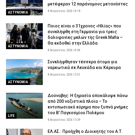
μετέφεραν 12 παράνομους μετανάστες
8 Αυγούστου 2026 14:18
ΑΣΤΥΝΟΜΙΑ
Ποιος είναι ο 31χρονος «Ηλίας» που
συνελήφθη στη Γερμανία για τρεις
δολοφονίες μελών της Greek Mafia –
Θα εκδοθεί στην Ελλάδα
ΑΣΤΥΝΟΜΙΑ
8 Αυγούστου 2026 14:04
Συνελήφθησαν τέσσερα άτομα για
ναρκωτικά σε Λευκάδα και Κέρκυρα
8 Αυγούστου 2026 13:51
ΑΣΤΥΝΟΜΙΑ
Δούναβης: Η ξηρασία αποκάλυψε πάνω
από 200 ναζιστικά πλοία – Το
εντυπωσιακό εύρημα που ξυπνά μνήμες
του Β’ Παγκοσμίου Πολέμου
LIFE
8 Αυγούστου 2026 13:39
ΕΛ.ΑΣ.: Προήχθη ο Διοικητής του Α.Τ.