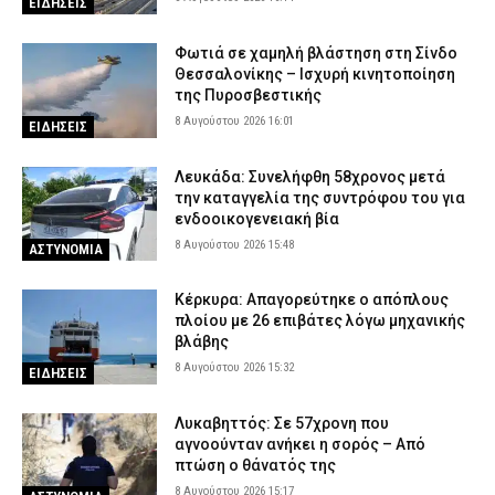
ΕΙΔΗΣΕΙΣ
Φωτιά σε χαμηλή βλάστηση στη Σίνδο
Θεσσαλονίκης – Ισχυρή κινητοποίηση
της Πυροσβεστικής
8 Αυγούστου 2026 16:01
ΕΙΔΗΣΕΙΣ
Λευκάδα: Συνελήφθη 58χρονος μετά
την καταγγελία της συντρόφου του για
ενδοοικογενειακή βία
8 Αυγούστου 2026 15:48
ΑΣΤΥΝΟΜΙΑ
Κέρκυρα: Απαγορεύτηκε ο απόπλους
πλοίου με 26 επιβάτες λόγω μηχανικής
βλάβης
8 Αυγούστου 2026 15:32
ΕΙΔΗΣΕΙΣ
Λυκαβηττός: Σε 57χρονη που
αγνοούνταν ανήκει η σορός – Από
πτώση ο θάνατός της
8 Αυγούστου 2026 15:17