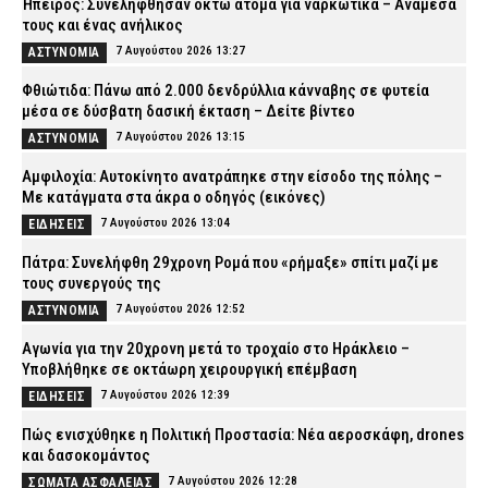
Ήπειρος: Συνελήφθησαν οκτώ άτομα για ναρκωτικά – Ανάμεσά
τους και ένας ανήλικος
7 Αυγούστου 2026 13:27
ΑΣΤΥΝΟΜΙΑ
Φθιώτιδα: Πάνω από 2.000 δενδρύλλια κάνναβης σε φυτεία
μέσα σε δύσβατη δασική έκταση – Δείτε βίντεο
7 Αυγούστου 2026 13:15
ΑΣΤΥΝΟΜΙΑ
Αμφιλοχία: Αυτοκίνητο ανατράπηκε στην είσοδο της πόλης –
Με κατάγματα στα άκρα ο οδηγός (εικόνες)
7 Αυγούστου 2026 13:04
ΕΙΔΗΣΕΙΣ
Πάτρα: Συνελήφθη 29χρονη Ρομά που «ρήμαξε» σπίτι μαζί με
τους συνεργούς της
7 Αυγούστου 2026 12:52
ΑΣΤΥΝΟΜΙΑ
Αγωνία για την 20χρονη μετά το τροχαίο στο Ηράκλειο –
Υποβλήθηκε σε οκτάωρη χειρουργική επέμβαση
7 Αυγούστου 2026 12:39
ΕΙΔΗΣΕΙΣ
Πώς ενισχύθηκε η Πολιτική Προστασία: Νέα αεροσκάφη, drones
και δασοκομάντος
7 Αυγούστου 2026 12:28
ΣΩΜΑΤΑ ΑΣΦΑΛΕΙΑΣ