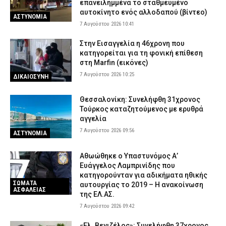
επανειλημμένα το σταθμευμένο
αυτοκίνητο ενός αλλοδαπού (βίντεο)
ΑΣΤΥΝΟΜΙΑ
7 Αυγούστου 2026 10:41
Στην Εισαγγελία η 46χρονη που
κατηγορείται για τη φονική επίθεση
στη Marfin (εικόνες)
7 Αυγούστου 2026 10:25
ΔΙΚΑΙΟΣΥΝΗ
Θεσσαλονίκη: Συνελήφθη 31χρονος
Τούρκος καταζητούμενος με ερυθρά
αγγελία
7 Αυγούστου 2026 09:56
ΑΣΤΥΝΟΜΙΑ
Αθωώθηκε ο Υπαστυνόμος Α’
Ευάγγελος Λαμπρινίδης που
κατηγορούνταν για αδικήματα ηθικής
ΣΩΜΑΤΑ
αυτουργίας το 2019 – Η ανακοίνωση
ΑΣΦΑΛΕΙΑΣ
της ΕΛ.ΑΣ.
7 Αυγούστου 2026 09:42
«Ελ. Βενιζέλος»: Συνελήφθη 37χρονος