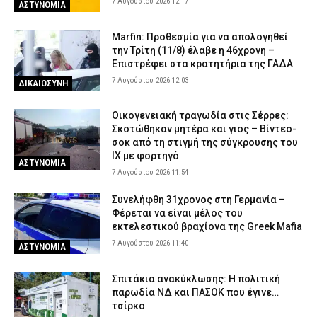
7 Αυγούστου 2026 12:17
ΑΣΤΥΝΟΜΙΑ
Marfin: Προθεσμία για να απολογηθεί
την Τρίτη (11/8) έλαβε η 46χρονη –
Επιστρέφει στα κρατητήρια της ΓΑΔΑ
7 Αυγούστου 2026 12:03
ΔΙΚΑΙΟΣΥΝΗ
Οικογενειακή τραγωδία στις Σέρρες:
Σκοτώθηκαν μητέρα και γιος – Βίντεο-
σοκ από τη στιγμή της σύγκρουσης του
ΙΧ με φορτηγό
ΑΣΤΥΝΟΜΙΑ
7 Αυγούστου 2026 11:54
Συνελήφθη 31χρονος στη Γερμανία –
Φέρεται να είναι μέλος του
εκτελεστικού βραχίονα της Greek Mafia
7 Αυγούστου 2026 11:40
ΑΣΤΥΝΟΜΙΑ
Σπιτάκια ανακύκλωσης: Η πολιτική
παρωδία ΝΔ και ΠΑΣΟΚ που έγινε…
τσίρκο