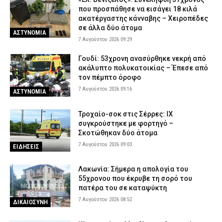
που προσπάθησε να εισάγει 18 κιλά
ακατέργαστης κάνναβης – Χειροπέδες
σε άλλα δύο άτομα
ΑΣΤΥΝΟΜΙΑ
7 Αυγούστου 2026 09:29
Γουδί: 53χρονη ανασύρθηκε νεκρή από
ακάλυπτο πολυκατοικίας – Έπεσε από
τον πέμπτο όροφο
7 Αυγούστου 2026 09:16
ΑΣΤΥΝΟΜΙΑ
Τροχαίο-σοκ στις Σέρρες: ΙΧ
συγκρούστηκε με φορτηγό –
Σκοτώθηκαν δύο άτομα
7 Αυγούστου 2026 09:03
ΕΙΔΗΣΕΙΣ
Λακωνία: Σήμερα η απολογία του
55χρονου που έκρυβε τη σορό του
πατέρα του σε καταψύκτη
7 Αυγούστου 2026 08:52
ΔΙΚΑΙΟΣΥΝΗ