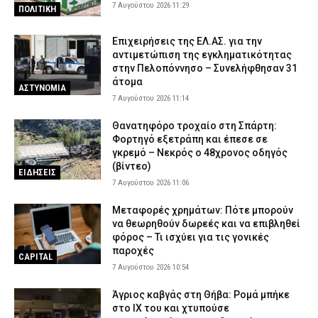
7 Αυγούστου 2026 11:29
ΠΟΛΙΤΙΚΗ
Επιχειρήσεις της ΕΛ.ΑΣ. για την
αντιμετώπιση της εγκληματικότητας
στην Πελοπόννησο – Συνελήφθησαν 31
άτομα
ΑΣΤΥΝΟΜΙΑ
7 Αυγούστου 2026 11:14
Θανατηφόρο τροχαίο στη Σπάρτη:
Φορτηγό εξετράπη και έπεσε σε
γκρεμό – Νεκρός ο 48χρονος οδηγός
(βίντεο)
ΕΙΔΗΣΕΙΣ
7 Αυγούστου 2026 11:06
Μεταφορές χρημάτων: Πότε μπορούν
να θεωρηθούν δωρεές και να επιβληθεί
φόρος – Τι ισχύει για τις γονικές
παροχές
CAPITAL
7 Αυγούστου 2026 10:54
Άγριος καβγάς στη Θήβα: Ρομά μπήκε
στο ΙΧ του και χτυπούσε