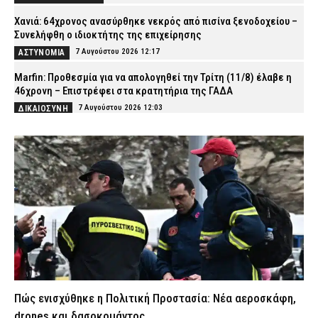
Χανιά: 64χρονος ανασύρθηκε νεκρός από πισίνα ξενοδοχείου –
Συνελήφθη ο ιδιοκτήτης της επιχείρησης
7 Αυγούστου 2026 12:17
ΑΣΤΥΝΟΜΙΑ
Marfin: Προθεσμία για να απολογηθεί την Τρίτη (11/8) έλαβε η
46χρονη – Επιστρέφει στα κρατητήρια της ΓΑΔΑ
7 Αυγούστου 2026 12:03
ΔΙΚΑΙΟΣΥΝΗ
Οικογενειακή τραγωδία στις Σέρρες: Σκοτώθηκαν μητέρα και
γιος – Βίντεο-σοκ από τη στιγμή της σύγκρουσης του ΙΧ με
φορτηγό
7 Αυγούστου 2026 11:54
ΑΣΤΥΝΟΜΙΑ
Συνελήφθη 31χρονος στη Γερμανία – Φέρεται να είναι μέλος του
εκτελεστικού βραχίονα της Greek Mafia
7 Αυγούστου 2026 11:40
ΑΣΤΥΝΟΜΙΑ
Σπιτάκια ανακύκλωσης: Η πολιτική παρωδία ΝΔ και ΠΑΣΟΚ που
έγινε… τσίρκο
7 Αυγούστου 2026 11:29
ΠΟΛΙΤΙΚΗ
Πώς ενισχύθηκε η Πολιτική Προστασία: Νέα αεροσκάφη,
Επιχειρήσεις της ΕΛ.ΑΣ. για την αντιμετώπιση της
drones και δασοκομάντος