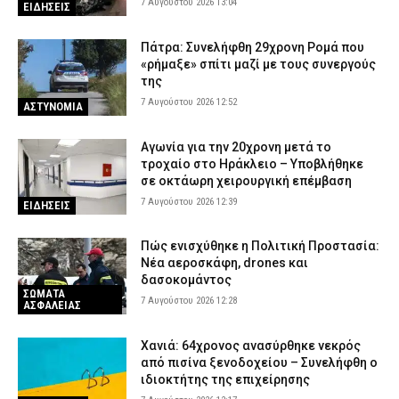
7 Αυγούστου 2026 13:04
ΕΙΔΗΣΕΙΣ
7 Αυγούστου 2026 04:00
ΕΙΔΗΣΕΙΣ
Πάτρα: Συνελήφθη 29χρονη Ρομά που
Χανιά: Νεκρός 81χρονος που ανασύρθηκε χωρίς τις αισθήσεις
«ρήμαξε» σπίτι μαζί με τους συνεργούς
του από παραλία
της
6 Αυγούστου 2026 23:42
ΕΙΔΗΣΕΙΣ
7 Αυγούστου 2026 12:52
ΑΣΤΥΝΟΜΙΑ
Αγωνία για την 20χρονη μετά το
τροχαίο στο Ηράκλειο – Υποβλήθηκε
σε οκτάωρη χειρουργική επέμβαση
7 Αυγούστου 2026 12:39
ΕΙΔΗΣΕΙΣ
Πώς ενισχύθηκε η Πολιτική Προστασία:
Νέα αεροσκάφη, drones και
δασοκομάντος
ΣΩΜΑΤΑ
7 Αυγούστου 2026 12:28
ΑΣΦΑΛΕΙΑΣ
Χανιά: 64χρονος ανασύρθηκε νεκρός
από πισίνα ξενοδοχείου – Συνελήφθη ο
ιδιοκτήτης της επιχείρησης