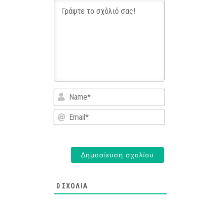
Name*
Email*
0
ΣΧΌΛΙΑ