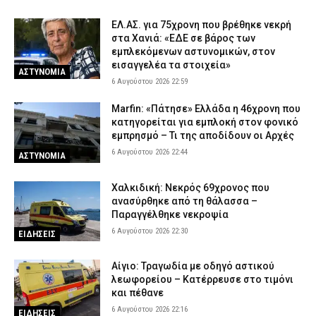
ΕΛ.ΑΣ. για 75χρονη που βρέθηκε νεκρή
στα Χανιά: «ΕΔΕ σε βάρος των
εμπλεκόμενων αστυνομικών, στον
εισαγγελέα τα στοιχεία»
ΑΣΤΥΝΟΜΙΑ
6 Αυγούστου 2026 22:59
Marfin: «Πάτησε» Ελλάδα η 46χρονη που
κατηγορείται για εμπλοκή στον φονικό
εμπρησμό – Τι της αποδίδουν οι Αρχές
6 Αυγούστου 2026 22:44
ΑΣΤΥΝΟΜΙΑ
Χαλκιδική: Νεκρός 69χρονος που
ανασύρθηκε από τη θάλασσα –
Παραγγέλθηκε νεκροψία
6 Αυγούστου 2026 22:30
ΕΙΔΗΣΕΙΣ
Αίγιο: Τραγωδία με οδηγό αστικού
λεωφορείου – Κατέρρευσε στο τιμόνι
και πέθανε
6 Αυγούστου 2026 22:16
ΕΙΔΗΣΕΙΣ