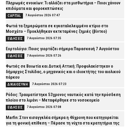
Πληρωμές ενοικίων: Τι αλλάζει στα μισθωτήρια – Ποιοι χάνουν
επιδόματα και φοροεκπτώσεις
7 Αυγούστου 2026 07:47
CAPITAL
Φωτιά τα ξημερώματα σε εγκαταλελειμμένο κτίριο στο
Μοσχάτο – Προκλήθηκαν εκτεταμένες ζημιές (βίντεο)
7 Αυγούστου 2026 07:35
ΕΙΔΗΣΕΙΣ
Εορτολόγιο: Ποιος γιορτάζει σήμερα Παρασκευή 7 Αυγούστου
7 Αυγούστου 2026 07:26
ΕΙΔΗΣΕΙΣ
Φωτιές σε Βοιωτία και Δυτική Αττική: Προφυλακίστηκαν ο
δήμαρχος Στυλίδας, ο μηχανικός και ο ιδιοκτήτης του αιολικού
πάρκου
7 Αυγούστου 2026 07:23
ΔΙΚΑΙΟΣΥΝΗ
Ρόδος: Τραυματίστηκε 53χρονος ναυτικός κατά την πρόσδεση
πλοίου στο λιμάνι – Μεταφέρθηκε στο νοσοκομείο
7 Αυγούστου 2026 07:08
ΕΙΔΗΣΕΙΣ
Marfin: Στον εισαγγελέα σήμερα η 46χρονη που κατηγορείται
για τη φονική επίθεση – Πέρασε τη νύχτα στα κρατητήρια της
ΓΑΔΑ (βίντεο)