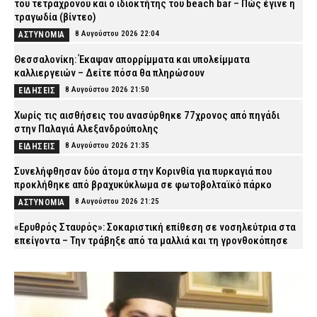
του τετράχρονου και ο ιδιοκτήτης του beach bar – Πώς έγινε η
τραγωδία (βίντεο)
8 Αυγούστου 2026 22:04
ΑΣΤΥΝΟΜΙΑ
Θεσσαλονίκη: Έκαψαν απορρίμματα και υπολείμματα
καλλιεργειών – Δείτε πόσα θα πληρώσουν
8 Αυγούστου 2026 21:50
ΕΙΔΗΣΕΙΣ
Χωρίς τις αισθήσεις του ανασύρθηκε 77χρονος από πηγάδι
στην Παλαγιά Αλεξανδρούπολης
8 Αυγούστου 2026 21:35
ΕΙΔΗΣΕΙΣ
Συνελήφθησαν δύο άτομα στην Κορινθία για πυρκαγιά που
προκλήθηκε από βραχυκύκλωμα σε φωτοβολταϊκό πάρκο
8 Αυγούστου 2026 21:25
ΑΣΤΥΝΟΜΙΑ
«Ερυθρός Σταυρός»: Σοκαριστική επίθεση σε νοσηλεύτρια στα
επείγοντα – Την τράβηξε από τα μαλλιά και τη γρονθοκόπησε
8 Αυγούστου 2026 21:12
ΕΙΔΗΣΕΙΣ
Προήχθη σε Αστυνόμο Α΄ ο π. Αλέξιος Κουρτέσης,
Προϊστάμενος της Θρησκευτικής Υπηρεσίας της ΕΛ.ΑΣ.
8 Αυγούστου 2026 20:55
ΣΩΜΑΤΑ ΑΣΦΑΛΕΙΑΣ