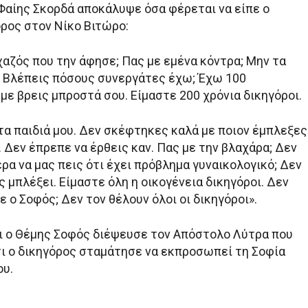
Φαίης Σκορδά αποκάλυψε όσα φέρεται να είπε ο
ρος στον Νίκο Βιτώρο:
χαζός που την άφησε; Πας με εμένα κόντρα; Μην τα
υ. Βλέπεις πόσους συνεργάτες έχω; Έχω 100
με βρεις μπροστά σου. Είμαστε 200 χρόνια δικηγόροι.
τα παιδιά μου. Δεν σκέφτηκες καλά με ποιον έμπλεξες
 Δεν έπρεπε να έρθεις καν. Πας με την βλαχάρα; Δεν
α να μας πεις ότι έχει πρόβλημα γυναικολογικό; Δεν
ς μπλέξει. Είμαστε όλη η οικογένεια δικηγόροι. Δεν
ε ο Σοφός; Δεν τον θέλουν όλοι οι δικηγόροι».
ι ο Θέμης Σοφός διέψευσε τον Απόστολο Λύτρα που
ι ο δικηγόρος σταμάτησε να εκπροσωπεί τη Σοφία
υ.