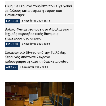
Σύμη: Σε Γερμανό τουρίστα που είχε χαθεί
με άλλους επτά ανήκει η σορός που
εντοπίστηκε
5 Αυγούστου 2026 23:14
ΕΙΔΗΣΕΙΣ
Βόλος: Φωτιά ξέσπασε στα Αϊβαλιώτικα –
Ισχυρές πυροσβεστικές δυνάμεις
επιχειρούν στο σημείο
5 Αυγούστου 2026 23:00
.
ΕΙΔΗΣΕΙΣ
Σοκαριστικό βίντεο από την Ταϊλάνδη:
Κεραυνός σκότωσε 24χρονο
ποδοσφαιριστή κατά τη διάρκεια αγώνα
5 Αυγούστου 2026 22:53
ΔΙΕΘΝΗ
Ψάθα: Αυτός είναι ο Έλληνας χειριστής
που σκοτώθηκε από τη σύγκρουση
ελικοπτέρων – Μια ημέρα πριν
επιχειρούσε στον τόπο καταγωγής του
5 Αυγούστου 2026 22:38
ΕΙΔΗΣΕΙΣ
Κέρκυρα: Συνελήφθη 19χρονος αλλοδαπός