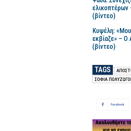
Ψάθα: Συνεχίζ
ελικοπτέρων 
(βίντεο)
Κυψέλη: «Μου
εκβίαζε» – Ο
(βίντεο)
TAGS
ΑΠΟΣΤ
ΣΟΦΊΑ ΠΟΛΥΖΩΓ
Facebook