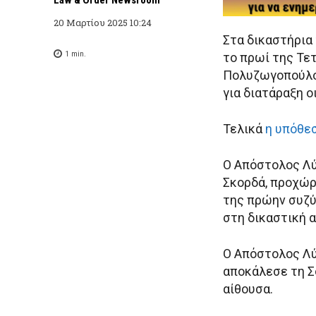
20 Μαρτίου 2025 10:24
Στα δικαστήρια
1
min.
το πρωί της Τε
Πολυζωγοπούλο
για διατάραξη ο
Τελικά
η υπόθε
Ο Απόστολος Λύ
Σκορδά, προχώρ
της πρώην συζύ
στη δικαστική α
Ο Απόστολος Λύ
αποκάλεσε τη Σ
αίθουσα.