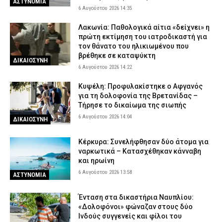
ΑΣΤΥΝΟΜΙΑ
6 Αυγούστου 2026 14:35
Λακωνία: Παθολογικά αίτια «δείχνει» η
πρώτη εκτίμηση του ιατροδικαστή για
τον θάνατο του ηλικιωμένου που
βρέθηκε σε καταψύκτη
ΔΙΚΑΙΟΣΥΝΗ
6 Αυγούστου 2026 14:22
Κυψέλη: Προφυλακίστηκε ο Αφγανός
για τη δολοφονία της Βρετανίδας –
Τήρησε το δικαίωμα της σιωπής
6 Αυγούστου 2026 14:04
ΔΙΚΑΙΟΣΥΝΗ
Κέρκυρα: Συνελήφθησαν δύο άτομα για
ναρκωτικά – Κατασχέθηκαν κάνναβη
και ηρωίνη
6 Αυγούστου 2026 13:58
ΑΣΤΥΝΟΜΙΑ
Ένταση στα δικαστήρια Ναυπλίου:
«Δολοφόνοι» φώναζαν στους δύο
Ινδούς συγγενείς και φίλοι του