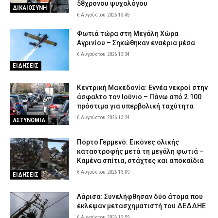
58χρονου ψυχολόγου
ΔΙΚΑΙΟΣΥΝΗ
6 Αυγούστου 2026 13:45
Φωτιά τώρα στη Μεγάλη Χώρα
Αγρινίου – Σηκώθηκαν εναέρια μέσα
6 Αυγούστου 2026 13:34
ΕΙΔΗΣΕΙΣ
Κεντρική Μακεδονία: Εννέα νεκροί στην
άσφαλτο τον Ιούνιο – Πάνω από 2.100
πρόστιμα για υπερβολική ταχύτητα
6 Αυγούστου 2026 13:24
ΑΣΤΥΝΟΜΙΑ
Πόρτο Γερμενό: Εικόνες ολικής
καταστροφής μετά τη μεγάλη φωτιά –
Καμένα σπίτια, στάχτες και αποκαΐδια
6 Αυγούστου 2026 13:09
ΕΙΔΗΣΕΙΣ
Λάρισα: Συνελήφθησαν δύο άτομα που
έκλεψαν μετασχηματιστή του ΔΕΔΔΗΕ
6 Αυγούστου 2026 12:59