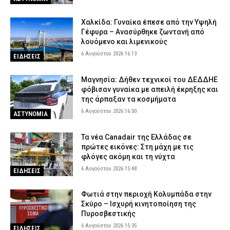
Χαλκίδα: Γυναίκα έπεσε από την Υψηλή
Γέφυρα – Ανασύρθηκε ζωντανή από
λουόμενο και λιμενικούς
6 Αυγούστου 2026 16:13
ΕΙΔΗΣΕΙΣ
Μαγνησία: Δήθεν τεχνικοί του ΔΕΔΔΗΕ
φόβισαν γυναίκα με απειλή έκρηξης και
της άρπαξαν τα κοσμήματα
6 Αυγούστου 2026 16:00
ΑΣΤΥΝΟΜΙΑ
Τα νέα Canadair της Ελλάδας σε
πρώτες εικόνες: Στη μάχη με τις
φλόγες ακόμη και τη νύχτα
6 Αυγούστου 2026 15:48
ΕΙΔΗΣΕΙΣ
Φωτιά στην περιοχή Κολυμπάδα στην
Σκύρο – Ισχυρή κινητοποίηση της
Πυροσβεστικής
6 Αυγούστου 2026 15:35
ΕΙΔΗΣΕΙΣ