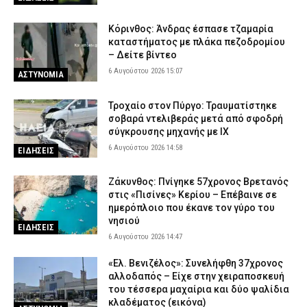
Κόρινθος: Άνδρας έσπασε τζαμαρία
καταστήματος με πλάκα πεζοδρομίου
– Δείτε βίντεο
6 Αυγούστου 2026 15:07
ΑΣΤΥΝΟΜΙΑ
Τροχαίο στον Πύργο: Τραυματίστηκε
σοβαρά ντελιβεράς μετά από σφοδρή
σύγκρουσης μηχανής με ΙΧ
6 Αυγούστου 2026 14:58
ΕΙΔΗΣΕΙΣ
Ζάκυνθος: Πνίγηκε 57χρονος Βρετανός
στις «Πισίνες» Κερίου – Επέβαινε σε
ημερόπλοιο που έκανε τον γύρο του
νησιού
ΕΙΔΗΣΕΙΣ
6 Αυγούστου 2026 14:47
«Ελ. Βενιζέλος»: Συνελήφθη 37χρονος
αλλοδαπός – Είχε στην χειραποσκευή
του τέσσερα μαχαίρια και δύο ψαλίδια
κλαδέματος (εικόνα)