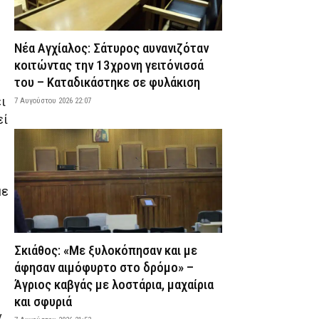
Καταδικάστηκε σε φυλάκιση
7 Αυγούστου 2026 22:07
ΔΙΚΑΙΟΣΥΝΗ
Νέα Αγχίαλος: Σάτυρος αυνανιζόταν
Σκιάθος: «Με ξυλοκόπησαν και με άφησαν
αιμόφυρτο στο δρόμο» – Άγριος καβγάς με
κοιτώντας την 13χρονη γειτόνισσά
λοστάρια, μαχαίρια και σφυριά
του – Καταδικάστηκε σε φυλάκιση
7 Αυγούστου 2026 21:53
ΔΙΚΑΙΟΣΥΝΗ
ι
7 Αυγούστου 2026 22:07
Εξαφάνιση 15χρονου στην Αθήνα: Τι
εί
αναφέρει το «Χαμόγελο του Παιδιού»
7 Αυγούστου 2026 21:39
ΕΙΔΗΣΕΙΣ
Συνελήφθησαν σε Καβάλα και
Αλεξανδρούπολη τρεις άνδρες για
με
ναρκωτικά και λαθραίο καπνό
7 Αυγούστου 2026 21:24
ΑΣΤΥΝΟΜΙΑ
Τραγωδία στην Πάτρα: Πέθανε βρέφος
Σκιάθος: «Με ξυλοκόπησαν και με
οκτώ ημερών στη ΜΕΘ Νεογνών του
άφησαν αιμόφυρτο στο δρόμο» –
Νοσοκομείου «Άγιος Ανδρέας»
Άγριος καβγάς με λοστάρια, μαχαίρια
7 Αυγούστου 2026 21:10
ΕΙΔΗΣΕΙΣ
και σφυριά
Σητεία: Φωτιά στα Αχλάδια – Μεγάλη
ν