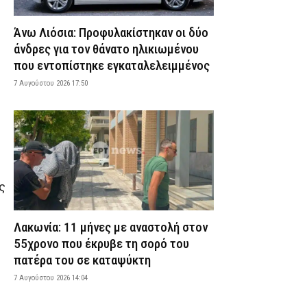
7 Αυγούστου 2026 20:06
ΕΙΔΗΣΕΙΣ
Άνω Λιόσια: Προφυλακίστηκαν οι δύο
Εικόνες καταστροφής σε εκκλησάκι στον
άνδρες για τον θάνατο ηλικιωμένου
Σαρωνικό – Βανδάλισαν ακόμη και το Ιερό
που εντοπίστηκε εγκαταλελειμμένος
7 Αυγούστου 2026 19:51
ΕΙΔΗΣΕΙΣ
7 Αυγούστου 2026 17:50
ΠΟΜΑΣ: «Όχι στη συγχώνευση των
Μετοχικών Ταμείων των ΕΔ και των
Ειδικών Λογαριασμών Αλληλοβοηθείας»
7 Αυγούστου 2026 19:39
ΣΩΜΑΤΑ ΑΣΦΑΛΕΙΑΣ
Μαρούσι: Συνελήφθη 35χρονος σε
προαύλιο σχολείου για διακίνηση
ναρκωτικών (εικόνα)
ς
7 Αυγούστου 2026 19:26
ΑΣΤΥΝΟΜΙΑ
Χριστοφορίδης Κωνσταντίνος (ΕΑΥΘ): «41
Λακωνία: 11 μήνες με αναστολή στον
βαθμοί μέσα στα λεωφορεία της ΔΑΕΘ»
55χρονο που έκρυβε τη σορό του
7 Αυγούστου 2026 19:14
ΑΠΟΨΕΙΣ
πατέρα του σε καταψύκτη
«Καμπανάκι» από τον ΟΟΣΑ: Στην Ελλάδα η
7 Αυγούστου 2026 14:04
μεγαλύτερη πτώση του πραγματικού
εισοδήματος των νοικοκυριών