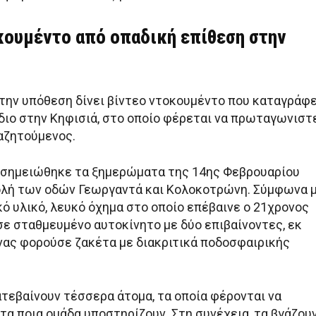
κουμέντο από οπαδική επίθεση στην
την υπόθεση δίνει βίντεο ντοκουμέντο που καταγράφε
διο στην Κηφισιά, στο οποίο φέρεται να πρωταγωνιστ
αζητούμενος.
 σημειώθηκε τα ξημερώματα της 14ης Φεβρουαρίου
ολή των οδών Γεωργαντά και Κολοκοτρώνη. Σύμφωνα 
ό υλικό, λευκό όχημα στο οποίο επέβαινε ο 21χρονος
σε σταθμευμένο αυτοκίνητο με δύο επιβαίνοντες, εκ
νας φορούσε ζακέτα με διακριτικά ποδοσφαιρικής
ατεβαίνουν τέσσερα άτομα, τα οποία φέρονται να
τα ποια ομάδα υποστηρίζουν. Στη συνέχεια, τα βγάζου