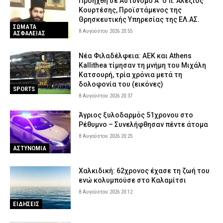
Προήχθη σε Αστυνόμο Α΄ ο π. Αλέξιος
Κουρτέσης, Προϊστάμενος της
Θρησκευτικής Υπηρεσίας της ΕΛ.ΑΣ.
ΣΩΜΑΤΑ
8 Αυγούστου 2026 20:55
ΑΣΦΑΛΕΙΑΣ
Νέα Φιλαδέλφεια: ΑΕΚ και Athens
Kallithea τίμησαν τη μνήμη του Μιχάλη
Κατσουρή, τρία χρόνια μετά τη
δολοφονία του (εικόνες)
SPORTS
8 Αυγούστου 2026 20:37
Άγριος ξυλοδαρμός 51χρονου στο
Ρέθυμνο – Συνελήφθησαν πέντε άτομα
8 Αυγούστου 2026 20:25
ΑΣΤΥΝΟΜΙΑ
Χαλκιδική: 62χρονος έχασε τη ζωή του
ενώ κολυμπούσε στο Καλαμίτσι
8 Αυγούστου 2026 20:12
ΕΙΔΗΣΕΙΣ