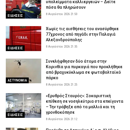
για τρεις δολοφονίες μελών της Greek Mafia – Θα εκδοθεί στην
υπολείμματα καλλιεργειών – Δείτε
Ελλάδα
πόσα θα πληρώσουν
8 Αυγούστου 2026 14:04
ΑΣΤΥΝΟΜΙΑ
8 Αυγούστου 2026 21:50
ΕΙΔΗΣΕΙΣ
Συνελήφθησαν τέσσερα άτομα για ναρκωτικά σε Λευκάδα και
Κέρκυρα
Χωρίς τις αισθήσεις του ανασύρθηκε
77χρονος από πηγάδι στην Παλαγιά
8 Αυγούστου 2026 13:51
ΑΣΤΥΝΟΜΙΑ
Αλεξανδρούπολης
8 Αυγούστου 2026 21:35
ΕΙΔΗΣΕΙΣ
Συνελήφθησαν δύο άτομα στην
Κορινθία για πυρκαγιά που προκλήθηκε
από βραχυκύκλωμα σε φωτοβολταϊκό
πάρκο
ΑΣΤΥΝΟΜΙΑ
8 Αυγούστου 2026 21:25
«Ερυθρός Σταυρός»: Σοκαριστική
επίθεση σε νοσηλεύτρια στα επείγοντα
– Την τράβηξε από τα μαλλιά και τη
γρονθοκόπησε
ΕΙΔΗΣΕΙΣ
8 Αυγούστου 2026 21:12