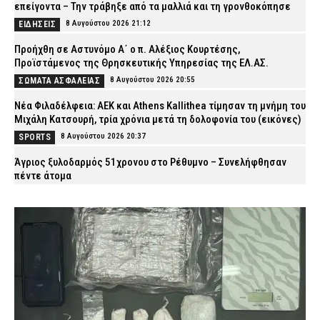
επείγοντα – Την τράβηξε από τα μαλλιά και τη γρονθοκόπησε
8 Αυγούστου 2026 21:12
ΕΙΔΗΣΕΙΣ
Προήχθη σε Αστυνόμο Α΄ ο π. Αλέξιος Κουρτέσης,
Προϊστάμενος της Θρησκευτικής Υπηρεσίας της ΕΛ.ΑΣ.
8 Αυγούστου 2026 20:55
ΣΩΜΑΤΑ ΑΣΦΑΛΕΙΑΣ
Νέα Φιλαδέλφεια: ΑΕΚ και Athens Kallithea τίμησαν τη μνήμη του
Μιχάλη Κατσουρή, τρία χρόνια μετά τη δολοφονία του (εικόνες)
8 Αυγούστου 2026 20:37
SPORTS
Άγριος ξυλοδαρμός 51χρονου στο Ρέθυμνο – Συνελήφθησαν
πέντε άτομα
8 Αυγούστου 2026 20:25
ΑΣΤΥΝΟΜΙΑ
Χαλκιδική: 62χρονος έχασε τη ζωή του ενώ κολυμπούσε στο
Καλαμίτσι
8 Αυγούστου 2026 20:12
ΕΙΔΗΣΕΙΣ
Αθήνα: Κλείνει τα μεσάνυχτα ο λόφος Φινόπουλου λόγω
αυξημένου κινδύνου πυρκαγιάς
8 Αυγούστου 2026 19:56
ΕΙΔΗΣΕΙΣ