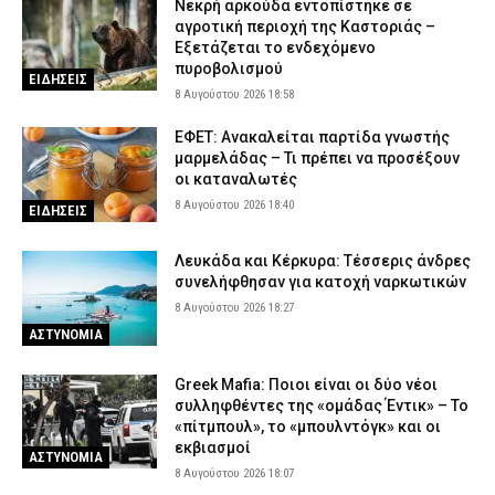
Νεκρή αρκούδα εντοπίστηκε σε
αγροτική περιοχή της Καστοριάς –
Εξετάζεται το ενδεχόμενο
πυροβολισμού
ΕΙΔΗΣΕΙΣ
8 Αυγούστου 2026 18:58
ΕΦΕΤ: Ανακαλείται παρτίδα γνωστής
μαρμελάδας – Τι πρέπει να προσέξουν
οι καταναλωτές
8 Αυγούστου 2026 18:40
ΕΙΔΗΣΕΙΣ
Λευκάδα και Κέρκυρα: Τέσσερις άνδρες
συνελήφθησαν για κατοχή ναρκωτικών
8 Αυγούστου 2026 18:27
ΑΣΤΥΝΟΜΙΑ
Greek Mafia: Ποιοι είναι οι δύο νέοι
συλληφθέντες της «ομάδας Έντικ» – Το
«πίτμπουλ», το «μπουλντόγκ» και οι
εκβιασμοί
ΑΣΤΥΝΟΜΙΑ
8 Αυγούστου 2026 18:07