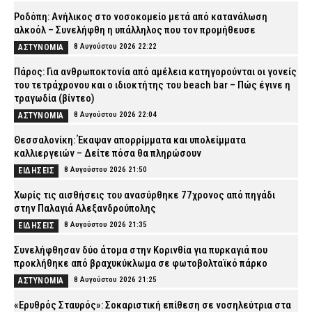
Ροδόπη: Ανήλικος στο νοσοκομείο μετά από κατανάλωση
αλκοόλ – Συνελήφθη η υπάλληλος που τον προμήθευσε
8 Αυγούστου 2026 22:22
ΑΣΤΥΝΟΜΙΑ
Πάρος: Για ανθρωποκτονία από αμέλεια κατηγορούνται οι γονείς
του τετράχρονου και ο ιδιοκτήτης του beach bar – Πώς έγινε η
τραγωδία (βίντεο)
8 Αυγούστου 2026 22:04
ΑΣΤΥΝΟΜΙΑ
Θεσσαλονίκη: Έκαψαν απορρίμματα και υπολείμματα
καλλιεργειών – Δείτε πόσα θα πληρώσουν
8 Αυγούστου 2026 21:50
ΕΙΔΗΣΕΙΣ
Χωρίς τις αισθήσεις του ανασύρθηκε 77χρονος από πηγάδι
στην Παλαγιά Αλεξανδρούπολης
8 Αυγούστου 2026 21:35
ΕΙΔΗΣΕΙΣ
Συνελήφθησαν δύο άτομα στην Κορινθία για πυρκαγιά που
προκλήθηκε από βραχυκύκλωμα σε φωτοβολταϊκό πάρκο
8 Αυγούστου 2026 21:25
ΑΣΤΥΝΟΜΙΑ
«Ερυθρός Σταυρός»: Σοκαριστική επίθεση σε νοσηλεύτρια στα