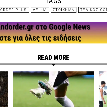
TAGS
 ORDER PLUS
ΛΕΙΨΙΑ
ΣΤΟΙΧΗΜΑ
ΤΕΛΙΚΌΣ CO
READ MORE