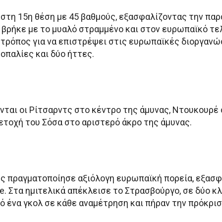
στη 15η θέση με 45 βαθμούς, εξασφαλίζοντας την παρ
η βρήκε με το μυαλό στραμμένο και στον ευρωπαϊκό τε
ς τρόπος για να επιστρέψει στις ευρωπαϊκές διοργανώ
σοπαλίες και δύο ήττες.
νται οι Ρίτσαρντς στο κέντρο της άμυνας, Ντουκουρέ 
ετοχή του Σόσα στο αριστερό άκρο της άμυνας.
ης πραγματοποίησε αξιόλογη ευρωπαϊκή πορεία, εξασ
. Στα ημιτελικά απέκλεισε το Στρασβούργο, σε δύο κλ
ό ένα γκολ σε κάθε αναμέτρηση και πήραν την πρόκρισ