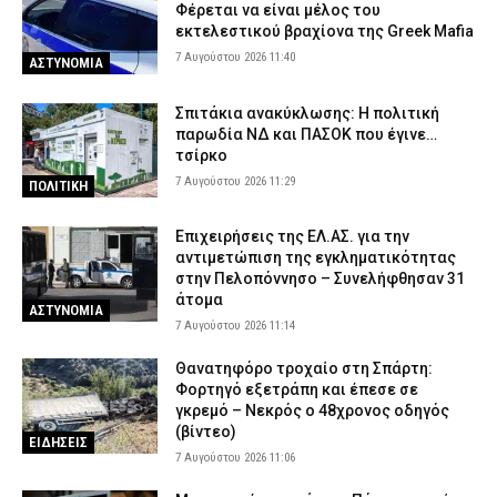
Φέρεται να είναι μέλος του
εκτελεστικού βραχίονα της Greek Mafia
7 Αυγούστου 2026 11:40
ΑΣΤΥΝΟΜΙΑ
Σπιτάκια ανακύκλωσης: Η πολιτική
παρωδία ΝΔ και ΠΑΣΟΚ που έγινε…
τσίρκο
7 Αυγούστου 2026 11:29
ΠΟΛΙΤΙΚΗ
Επιχειρήσεις της ΕΛ.ΑΣ. για την
αντιμετώπιση της εγκληματικότητας
στην Πελοπόννησο – Συνελήφθησαν 31
άτομα
ΑΣΤΥΝΟΜΙΑ
7 Αυγούστου 2026 11:14
Θανατηφόρο τροχαίο στη Σπάρτη:
Φορτηγό εξετράπη και έπεσε σε
γκρεμό – Νεκρός ο 48χρονος οδηγός
(βίντεο)
ΕΙΔΗΣΕΙΣ
7 Αυγούστου 2026 11:06