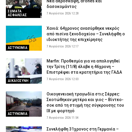
Νέα αεροσκάφη, drones και
6 Αυγούστου 2026 23:13
ΕΙΔΗΣΕΙΣ
δασοκομάντος
ΣΩΜΑΤΑ
7 Αυγούστου 2026 12:28
ΑΣΦΑΛΕΙΑΣ
Χανιά: 64χρονος ανασύρθηκε νεκρός
από πισίνα ξενοδοχείου – Συνελήφθη ο
ιδιοκτήτης της επιχείρησης
7 Αυγούστου 2026 12:17
ΑΣΤΥΝΟΜΙΑ
Marfin: Προθεσμία για να απολογηθεί
την Τρίτη (11/8) έλαβε η 46χρονη –
Επιστρέφει στα κρατητήρια της ΓΑΔΑ
7 Αυγούστου 2026 12:03
ΔΙΚΑΙΟΣΥΝΗ
Οικογενειακή τραγωδία στις Σέρρες:
Σκοτώθηκαν μητέρα και γιος – Βίντεο-
σοκ από τη στιγμή της σύγκρουσης του
ΙΧ με φορτηγό
ΑΣΤΥΝΟΜΙΑ
7 Αυγούστου 2026 11:54
Συνελήφθη 31χρονος στη Γερμανία –