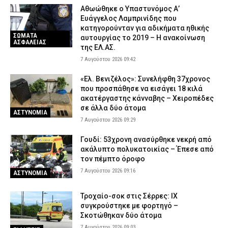
Αθωώθηκε ο Υπαστυνόμος Α’
Ευάγγελος Λαμπρινίδης που
κατηγορούνταν για αδικήματα ηθικής
ΣΩΜΑΤΑ
αυτουργίας το 2019 – Η ανακοίνωση
ΑΣΦΑΛΕΙΑΣ
της ΕΛ.ΑΣ.
7 Αυγούστου 2026 09:42
«Ελ. Βενιζέλος»: Συνελήφθη 37χρονος
που προσπάθησε να εισάγει 18 κιλά
ακατέργαστης κάνναβης – Χειροπέδες
σε άλλα δύο άτομα
ΑΣΤΥΝΟΜΙΑ
7 Αυγούστου 2026 09:29
Γουδί: 53χρονη ανασύρθηκε νεκρή από
ακάλυπτο πολυκατοικίας – Έπεσε από
τον πέμπτο όροφο
7 Αυγούστου 2026 09:16
ΑΣΤΥΝΟΜΙΑ
Τροχαίο-σοκ στις Σέρρες: ΙΧ
συγκρούστηκε με φορτηγό –
Σκοτώθηκαν δύο άτομα
7 Αυγούστου 2026 09:03