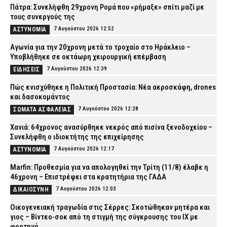
Πάτρα: Συνελήφθη 29χρονη Ρομά που «ρήμαξε» σπίτι μαζί με
τους συνεργούς της
7 Αυγούστου 2026 12:52
ΑΣΤΥΝΟΜΙΑ
Αγωνία για την 20χρονη μετά το τροχαίο στο Ηράκλειο –
Υποβλήθηκε σε οκτάωρη χειρουργική επέμβαση
7 Αυγούστου 2026 12:39
ΕΙΔΗΣΕΙΣ
Πώς ενισχύθηκε η Πολιτική Προστασία: Νέα αεροσκάφη, drones
και δασοκομάντος
7 Αυγούστου 2026 12:28
ΣΩΜΑΤΑ ΑΣΦΑΛΕΙΑΣ
Χανιά: 64χρονος ανασύρθηκε νεκρός από πισίνα ξενοδοχείου –
Συνελήφθη ο ιδιοκτήτης της επιχείρησης
7 Αυγούστου 2026 12:17
ΑΣΤΥΝΟΜΙΑ
Marfin: Προθεσμία για να απολογηθεί την Τρίτη (11/8) έλαβε η
46χρονη – Επιστρέφει στα κρατητήρια της ΓΑΔΑ
7 Αυγούστου 2026 12:03
ΔΙΚΑΙΟΣΥΝΗ
Οικογενειακή τραγωδία στις Σέρρες: Σκοτώθηκαν μητέρα και
γιος – Βίντεο-σοκ από τη στιγμή της σύγκρουσης του ΙΧ με
φορτηγό