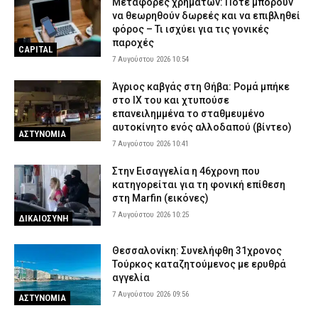
Μεταφορές χρημάτων: Πότε μπορούν
να θεωρηθούν δωρεές και να επιβληθεί
φόρος – Τι ισχύει για τις γονικές
παροχές
CAPITAL
7 Αυγούστου 2026 10:54
Άγριος καβγάς στη Θήβα: Ρομά μπήκε
στο ΙΧ του και χτυπούσε
επανειλημμένα το σταθμευμένο
αυτοκίνητο ενός αλλοδαπού (βίντεο)
ΑΣΤΥΝΟΜΙΑ
7 Αυγούστου 2026 10:41
Στην Εισαγγελία η 46χρονη που
κατηγορείται για τη φονική επίθεση
στη Marfin (εικόνες)
7 Αυγούστου 2026 10:25
ΔΙΚΑΙΟΣΥΝΗ
Θεσσαλονίκη: Συνελήφθη 31χρονος
Τούρκος καταζητούμενος με ερυθρά
αγγελία
7 Αυγούστου 2026 09:56
ΑΣΤΥΝΟΜΙΑ