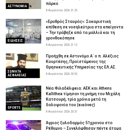
πάρκο
ΑΣΤΥΝΟΜΙΑ
8 Αυγούστου 2026 21:25
«Ερυθρός Σταυρός»: Σοκαριστική
επίθεση σε νοσηλεύτρια στα επείγοντα
– Την τράβηξε από τα μαλλιά και τη
γρονθοκόπησε
ΕΙΔΗΣΕΙΣ
8 Αυγούστου 2026 21:12
Προήχθη σε Αστυνόμο Α΄ ο π. Αλέξιος
Κουρτέσης, Προϊστάμενος της
Θρησκευτικής Υπηρεσίας της ΕΛ.ΑΣ.
ΣΩΜΑΤΑ
8 Αυγούστου 2026 20:55
ΑΣΦΑΛΕΙΑΣ
Νέα Φιλαδέλφεια: ΑΕΚ και Athens
Kallithea τίμησαν τη μνήμη του Μιχάλη
Κατσουρή, τρία χρόνια μετά τη
δολοφονία του (εικόνες)
SPORTS
8 Αυγούστου 2026 20:37
Άγριος ξυλοδαρμός 51χρονου στο
Ρέθυμνο – Συνελήφθησαν πέντε άτομα