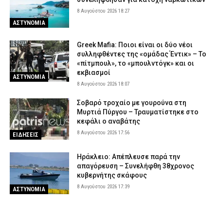
8 Αυγούστου 2026 18:27
ΑΣΤΥΝΟΜΙΑ
Greek Mafia: Ποιοι είναι οι δύο νέοι
συλληφθέντες της «ομάδας Έντικ» – Το
«πίτμπουλ», το «μπουλντόγκ» και οι
εκβιασμοί
ΑΣΤΥΝΟΜΙΑ
8 Αυγούστου 2026 18:07
Σοβαρό τροχαίο με γουρούνα στη
Μυρτιά Πύργου – Τραυματίστηκε στο
κεφάλι ο αναβάτης
8 Αυγούστου 2026 17:56
ΕΙΔΗΣΕΙΣ
Ηράκλειο: Απέπλευσε παρά την
απαγόρευση – Συνελήφθη 38χρονος
κυβερνήτης σκάφους
8 Αυγούστου 2026 17:39
ΑΣΤΥΝΟΜΙΑ