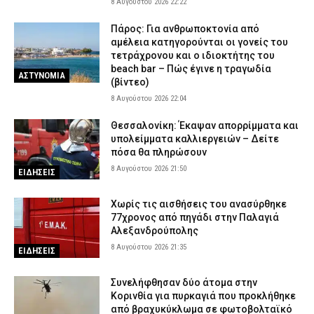
8 Αυγούστου 2026 22:22
Πάρος: Για ανθρωποκτονία από
αμέλεια κατηγορούνται οι γονείς του
τετράχρονου και ο ιδιοκτήτης του
beach bar – Πώς έγινε η τραγωδία
ΑΣΤΥΝΟΜΙΑ
(βίντεο)
8 Αυγούστου 2026 22:04
Θεσσαλονίκη: Έκαψαν απορρίμματα και
υπολείμματα καλλιεργειών – Δείτε
πόσα θα πληρώσουν
8 Αυγούστου 2026 21:50
ΕΙΔΗΣΕΙΣ
Χωρίς τις αισθήσεις του ανασύρθηκε
77χρονος από πηγάδι στην Παλαγιά
Αλεξανδρούπολης
8 Αυγούστου 2026 21:35
ΕΙΔΗΣΕΙΣ
Συνελήφθησαν δύο άτομα στην
Κορινθία για πυρκαγιά που προκλήθηκε
από βραχυκύκλωμα σε φωτοβολταϊκό