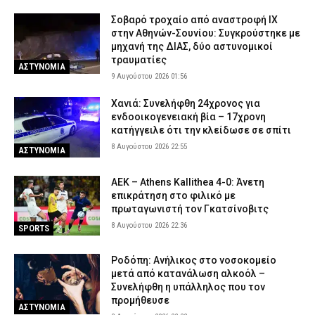
Κέρκυρα: Απαγορεύτηκε ο απόπλους πλοίου με 26 επιβάτες
Σοβαρό τροχαίο από αναστροφή ΙΧ
λόγω μηχανικής βλάβης
στην Αθηνών-Σουνίου: Συγκρούστηκε με
8 Αυγούστου 2026 15:32
μηχανή της ΔΙΑΣ, δύο αστυνομικοί
ΕΙΔΗΣΕΙΣ
τραυματίες
ΑΣΤΥΝΟΜΙΑ
Λυκαβηττός: Σε 57χρονη που αγνοούνταν ανήκει η σορός – Από
9 Αυγούστου 2026 01:56
πτώση ο θάνατός της
8 Αυγούστου 2026 15:17
ΑΣΤΥΝΟΜΙΑ
Χανιά: Συνελήφθη 24χρονος για
ενδοοικογενειακή βία – 17χρονη
Συνελήφθησαν τρία άτομα για διακίνηση ναρκωτικών στην
κατήγγειλε ότι την κλείδωσε σε σπίτι
Αττική και την Πανεπιστημιούπολη Ζωγράφου – Θα έβγαζαν
8 Αυγούστου 2026 22:55
ΑΣΤΥΝΟΜΙΑ
πάνω από 90.000 ευρώ (βίντεο)
8 Αυγούστου 2026 15:06
ΑΣΤΥΝΟΜΙΑ
ΑΕΚ – Athens Kallithea 4-0: Άνετη
Δολοφονία 38χρονης στην Κυψέλη: «Δεν μπορούμε να
επικράτηση στο φιλικό με
πιστέψουμε ότι το έκανε» λέει το ζευγάρι που είχε φιλοξενήσει
πρωταγωνιστή τον Γκατσίνοβιτς
τον 26χρονο Αφγανό
8 Αυγούστου 2026 22:36
SPORTS
8 Αυγούστου 2026 14:51
ΑΣΤΥΝΟΜΙΑ
Ροδόπη: Ανήλικος στο νοσοκομείο
μετά από κατανάλωση αλκοόλ –
Συνελήφθη η υπάλληλος που τον
προμήθευσε
ΑΣΤΥΝΟΜΙΑ