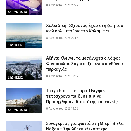
8 Αυγούστου 2026 20:25
ΑΣΤΥΝΟΜΙΑ
Χαλκιδική: 62χρονος έχασε τη ζωή του
ενώ κολυμπούσε στο Καλαμίτσι
8 Αυγούστου 2026 20:12
ΕΙΔΗΣΕΙΣ
Αθήνα: Κλείνει τα μεσάνυχτα ο λόφος
Φινόπουλου λόγω αυξημένου κινδύνου
πυρκαγιάς
8 Αυγούστου 2026 19:56
ΕΙΔΗΣΕΙΣ
Τραγωδία στην Πάρο: Πνίγηκε
τετράχρονο παιδί σε πισίνα –
Προσήχθησαν ιδιοκτήτης και γονείς
8 Αυγούστου 2026 19:32
ΑΣΤΥΝΟΜΙΑ
Συναγερμός για φωτιά στη Μικρή Βίγλα
Νάξου – Σηκώθηκε ελικόπτερο