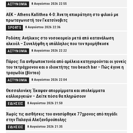
8 Αυγούστου 2026 22:55
ΑΣΤΥΝΟΜΙΑ
ΑΕΚ – Athens Kallithea 4-0: Άνετη επικράτηση στο φιλικό με
πρωταγωνιστή τον Γκατσίνοβιτς
8 Αυγούστου 2026 22:36
SPORTS
Ροδόπη: Ανήλικος στο νοσοκομείο μετά από κατανάλωση
αλκοόλ – Συνελήφθη η υπάλληλος που τον προμήθευσε
8 Αυγούστου 2026 22:22
ΑΣΤΥΝΟΜΙΑ
Πάρος: Για ανθρωποκτονία από αμέλεια κατηγορούνται οι γονείς
του τετράχρονου και ο ιδιοκτήτης του beach bar – Πώς έγινε η
τραγωδία (βίντεο)
8 Αυγούστου 2026 22:04
ΑΣΤΥΝΟΜΙΑ
Θεσσαλονίκη: Έκαψαν απορρίμματα και υπολείμματα
καλλιεργειών – Δείτε πόσα θα πληρώσουν
8 Αυγούστου 2026 21:50
ΕΙΔΗΣΕΙΣ
Χωρίς τις αισθήσεις του ανασύρθηκε 77χρονος από πηγάδι
στην Παλαγιά Αλεξανδρούπολης
8 Αυγούστου 2026 21:35
ΕΙΔΗΣΕΙΣ