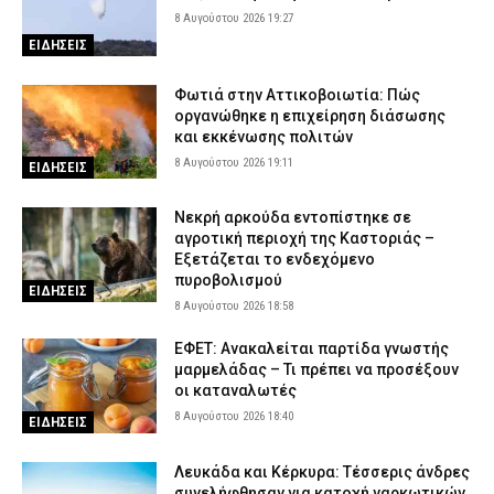
8 Αυγούστου 2026 19:27
ΕΙΔΗΣΕΙΣ
Φωτιά στην Αττικοβοιωτία: Πώς
οργανώθηκε η επιχείρηση διάσωσης
και εκκένωσης πολιτών
8 Αυγούστου 2026 19:11
ΕΙΔΗΣΕΙΣ
Νεκρή αρκούδα εντοπίστηκε σε
αγροτική περιοχή της Καστοριάς –
Εξετάζεται το ενδεχόμενο
πυροβολισμού
ΕΙΔΗΣΕΙΣ
8 Αυγούστου 2026 18:58
ΕΦΕΤ: Ανακαλείται παρτίδα γνωστής
μαρμελάδας – Τι πρέπει να προσέξουν
οι καταναλωτές
8 Αυγούστου 2026 18:40
ΕΙΔΗΣΕΙΣ
Λευκάδα και Κέρκυρα: Τέσσερις άνδρες
συνελήφθησαν για κατοχή ναρκωτικών