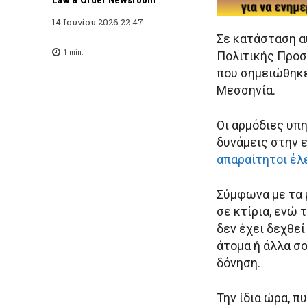
14 Ιουνίου 2026 22:47
Σε κατάσταση α
1
min.
Πολιτικής Προσ
που σημειώθηκε
Μεσσηνία.
Οι αρμόδιες υπ
δυνάμεις στην 
απαραίτητοι έλε
Σύμφωνα με τα μ
σε κτίρια, ενώ
δεν έχει δεχθε
άτομα ή άλλα σ
δόνηση.
Την ίδια ώρα, 