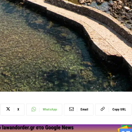
X
WhatsApp
Email
Copy URL