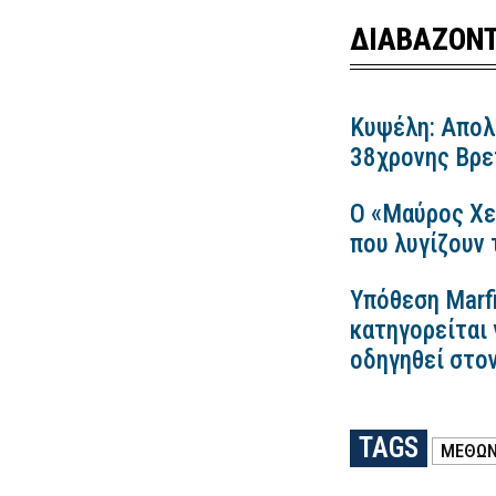
ΔΙΑΒΑΖΟΝΤ
Κυψέλη: Απολ
38χρονης Βρετ
Ο «Μαύρος Χε
που λυγίζουν
Υπόθεση Marfi
κατηγορείται 
οδηγηθεί στο
TAGS
ΜΕΘΏ