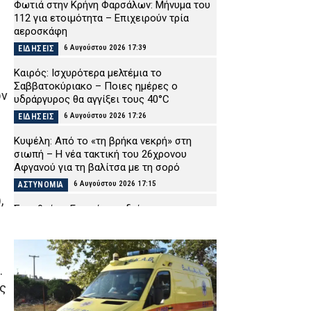
Φωτιά στην Κρήνη Φαρσάλων: Μήνυμα του
112 για ετοιμότητα – Επιχειρούν τρία
αεροσκάφη
6 Αυγούστου 2026 17:39
ΕΙΔΗΣΕΙΣ
Καιρός: Ισχυρότερα μελτέμια το
Σαββατοκύριακο – Ποιες ημέρες ο
ών
υδράργυρος θα αγγίξει τους 40°C
6 Αυγούστου 2026 17:26
ΕΙΔΗΣΕΙΣ
Κυψέλη: Από το «τη βρήκα νεκρή» στη
σιωπή – Η νέα τακτική του 26χρονου
Αφγανού για τη βαλίτσα με τη σορό
6 Αυγούστου 2026 17:15
ΑΣΤΥΝΟΜΙΑ
,
Σαμοθράκη: Επιχείρηση διάσωσης
15χρονης που τραυματίστηκε στο κεφάλι
στη Γριά Βάθρα
6 Αυγούστου 2026 17:02
ΕΙΔΗΣΕΙΣ
.
Χαλκιδική: Πυροσβέστες έσβησαν μέσα σε
ίς
15 λεπτά φωτιά στο Πόρτο Καρράς
6 Αυγούστου 2026 16:50
ΕΙΔΗΣΕΙΣ