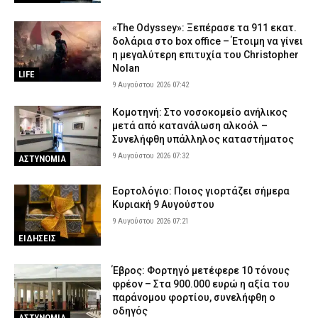
«The Odyssey»: Ξεπέρασε τα 911 εκατ.
δολάρια στο box office – Έτοιμη να γίνει
η μεγαλύτερη επιτυχία του Christopher
Nolan
LIFE
9 Αυγούστου 2026 07:42
Κομοτηνή: Στο νοσοκομείο ανήλικος
μετά από κατανάλωση αλκοόλ –
Συνελήφθη υπάλληλος καταστήματος
9 Αυγούστου 2026 07:32
ΑΣΤΥΝΟΜΙΑ
Εορτολόγιο: Ποιος γιορτάζει σήμερα
Κυριακή 9 Αυγούστου
9 Αυγούστου 2026 07:21
ΕΙΔΗΣΕΙΣ
Έβρος: Φορτηγό μετέφερε 10 τόνους
φρέον – Στα 900.000 ευρώ η αξία του
παράνομου φορτίου, συνελήφθη ο
οδηγός
ΑΣΤΥΝΟΜΙΑ