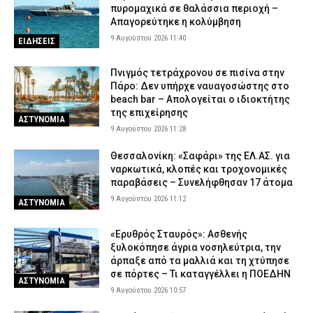
προκλήθηκε από βραχυκύκλωμα σε φωτοβολταϊκό πάρκο
πυρομαχικά σε θαλάσσια περιοχή –
8 Αυγούστου 2026 21:25
ΑΣΤΥΝΟΜΙΑ
Απαγορεύτηκε η κολύμβηση
9 Αυγούστου 2026 11:40
ΕΙΔΗΣΕΙΣ
«Ερυθρός Σταυρός»: Σοκαριστική επίθεση σε νοσηλεύτρια στα
επείγοντα – Την τράβηξε από τα μαλλιά και τη γρονθοκόπησε
Πνιγμός τετράχρονου σε πισίνα στην
8 Αυγούστου 2026 21:12
ΕΙΔΗΣΕΙΣ
Πάρο: Δεν υπήρχε ναυαγοσώστης στο
Προήχθη σε Αστυνόμο Α΄ ο π. Αλέξιος Κουρτέσης,
beach bar – Απολογείται ο ιδιοκτήτης
Προϊστάμενος της Θρησκευτικής Υπηρεσίας της ΕΛ.ΑΣ.
της επιχείρησης
ΑΣΤΥΝΟΜΙΑ
8 Αυγούστου 2026 20:55
ΣΩΜΑΤΑ ΑΣΦΑΛΕΙΑΣ
9 Αυγούστου 2026 11:28
Νέα Φιλαδέλφεια: ΑΕΚ και Athens Kallithea τίμησαν τη μνήμη του
Θεσσαλονίκη: «Σαφάρι» της ΕΛ.ΑΣ. για
Μιχάλη Κατσουρή, τρία χρόνια μετά τη δολοφονία του (εικόνες)
ναρκωτικά, κλοπές και τροχονομικές
παραβάσεις – Συνελήφθησαν 17 άτομα
8 Αυγούστου 2026 20:37
SPORTS
9 Αυγούστου 2026 11:12
ΑΣΤΥΝΟΜΙΑ
Άγριος ξυλοδαρμός 51χρονου στο Ρέθυμνο – Συνελήφθησαν
πέντε άτομα
«Ερυθρός Σταυρός»: Ασθενής
8 Αυγούστου 2026 20:25
ΑΣΤΥΝΟΜΙΑ
ξυλοκόπησε άγρια νοσηλεύτρια, την
άρπαξε από τα μαλλιά και τη χτύπησε
σε πόρτες – Τι καταγγέλλει η ΠΟΕΔΗΝ
ΑΣΤΥΝΟΜΙΑ
9 Αυγούστου 2026 10:57