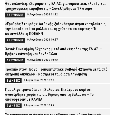
Θεσσαλονίκη: «Σαφάρι» της ΕΛ.ΑΣ. για ναρκωτικά, κλοπές και
τροχονομικές παραβάσεις – Συνελήφθησαν 17 άτομα
9 Αυγούστου 2026 11:12
ΑΣΤΥΝΟΜΙΑ
«Ερυθρός Σταυρός»: Ασθενής ξυλοκόπησε άγρια νοσηλεύτρια,
την άρπαξε από τα μαλλιά και τη χτύπησε σε πόρτες – Τι
καταγγέλλει η ΠΟΕΔΗΝ
9 Αυγούστου 2026 10:57
ΑΣΤΥΝΟΜΙΑ
Χανιά: Συνελήφθη 52χρονος μετά από «έφοδο» της ΕΛ.ΑΣ. –
Βρήκαν κάνναβη και δενδρύλλια
9 Αυγούστου 2026 10:42
ΑΣΤΥΝΟΜΙΑ
Τροχαίο στον Πύργο: Τραυματίστηκε σοβαρά 42χρονη μετά από
εκτροπή δικύκλου – Νοσηλεύεται διασωληνωμένη
9 Αυγούστου 2026 10:28
ΕΙΔΗΣΕΙΣ
Παραλίγο τραγωδία στη Σαλαμίνα: Επτάχρονο κορίτσι
ανασύρθηκε χωρίς τις αισθήσεις από τη θάλασσα – Το
επανέφεραν με ΚΑΡΠΑ
9 Αυγούστου 2026 10:07
ΕΙΔΗΣΕΙΣ
Σε εγρήγορση οι Αρχές για την έξαρση του ιού του Δυτικού