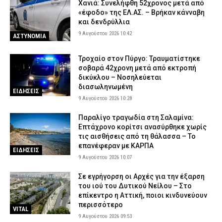
Χανιά: Συνελήφθη 52χρονος μετά από
«έφοδο» της ΕΛ.ΑΣ. – Βρήκαν κάνναβη
και δενδρύλλια
9 Αυγούστου 2026 10:42
ΑΣΤΥΝΟΜΙΑ
Τροχαίο στον Πύργο: Τραυματίστηκε
σοβαρά 42χρονη μετά από εκτροπή
δικύκλου – Νοσηλεύεται
διασωληνωμένη
ΕΙΔΗΣΕΙΣ
9 Αυγούστου 2026 10:28
Παραλίγο τραγωδία στη Σαλαμίνα:
Επτάχρονο κορίτσι ανασύρθηκε χωρίς
τις αισθήσεις από τη θάλασσα – Το
επανέφεραν με ΚΑΡΠΑ
ΕΙΔΗΣΕΙΣ
9 Αυγούστου 2026 10:07
Σε εγρήγορση οι Αρχές για την έξαρση
του ιού του Δυτικού Νείλου – Στο
επίκεντρο η Αττική, ποιοι κινδυνεύουν
περισσότερο
VITAL
9 Αυγούστου 2026 09:53