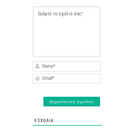
Name*
Email*
0
ΣΧΌΛΙΑ