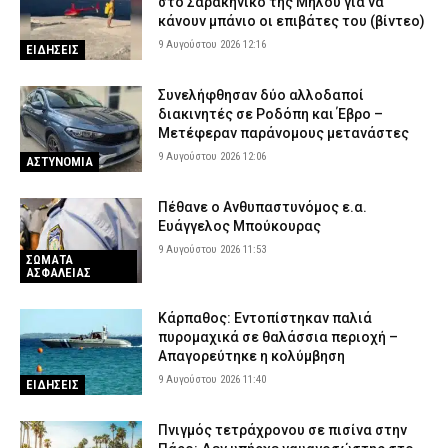
στο Σαρακήνικο της Μήλου για να
κάνουν μπάνιο οι επιβάτες του (βίντεο)
9 Αυγούστου 2026 12:16
ΕΙΔΗΣΕΙΣ
Συνελήφθησαν δύο αλλοδαποί
διακινητές σε Ροδόπη και Έβρο –
Μετέφεραν παράνομους μετανάστες
9 Αυγούστου 2026 12:06
ΑΣΤΥΝΟΜΙΑ
Πέθανε ο Ανθυπαστυνόμος ε.α.
Ευάγγελος Μπούκουρας
9 Αυγούστου 2026 11:53
ΣΩΜΑΤΑ
ΑΣΦΑΛΕΙΑΣ
Κάρπαθος: Εντοπίστηκαν παλιά
πυρομαχικά σε θαλάσσια περιοχή –
Απαγορεύτηκε η κολύμβηση
9 Αυγούστου 2026 11:40
ΕΙΔΗΣΕΙΣ
Πνιγμός τετράχρονου σε πισίνα στην