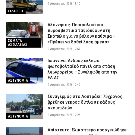
9 Αυγούστου 2026 13:10
ΕΙΔΗΣΕΙΣ
Αλόννησος: Περιπολικά και
πυροσβεστικά ταξιδεύουν στη
Σκόπελο για να βάλουν καύσιμα –
ΣΩΜΑΤΑ
«Πρέπει να δοθεί λύση άμεσα»
ΑΣΦΑΛΕΙΑΣ
9 Αυγούστου 2026 12:57
Ιωάννινα: Άνδρας έκλεψε
φωτοβολταϊκό πάνελ από στάση
λεωφορείου – Συνελήφθη από την
ΕΛ.ΑΣ.
ΑΣΤΥΝΟΜΙΑ
9 Αυγούστου 2026 12:42
Συναγερμός στο Λουτράκι: 75χρονος
βρέθηκε νεκρός δίπλα σε κάδους
σκουπιδιών
9 Αυγούστου 2026 12:28
ΑΣΤΥΝΟΜΙΑ
Απίστευτο: Ελικόπτερο προσγειώθηκε