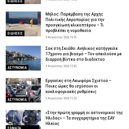
ΕΙΔΗΣΕΙΣ
με επτά φυσίγγια
9 Αυγούστου 2026 08:38
ΑΣΤΥΝΟΜΙΑ
Μήλος: Παρέμβαση της Αρχής
Πολιτικής Αεροπορίας για την
προσγείωση ελικοπτέρου – Τι
προβλέπει η νομοθεσία
ΕΙΔΗΣΕΙΣ
9 Αυγούστου 2026 16:01
Σοκ στη Σκιάθο: Ανήλικος κατήγγειλε
17χρονο για βιασμό – Τον απειλούσε με
διαρροή βίντεο στο διαδίκτυο
9 Αυγούστου 2026 15:45
ΑΣΤΥΝΟΜΙΑ
Εργασίες στη Λεωφόρο Σχιστού –
Ποιες ώρες θα ισχύσουν οι
κυκλοφοριακές ρυθμίσεις
9 Αυγούστου 2026 15:32
ΑΣΤΥΝΟΜΙΑ
«Στην πρώτη γραμμή οι αστυνομικοί της
Ήλιδας» – Τα συγχαρητήρια της ΕΑΥ
Ηλείας
ΣΩΜΑΤΑ