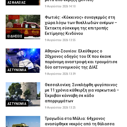
ΑΣΦΑΛΕΙΑΣ
9 Αυγούστου 2026 14:10
Φωτιές: «Κόκκινος» συναγερμός στη
χώρα λόγω των θυελλωδών ανέμων –
Έκτακτη σύσκεψη της επιτροπής
Εκτίμησης Κινδύνου
ΕΙΔΗΣΕΙΣ
9 Αυγούστου 2026 13:55
Αθηνών-Σουνίου: Ελεύθερος ο
20χρονος οδηγός του ΙΧ που έκανε
παράνομη αναστροφή και τραυμάτισε
δύο αστυνομικούς της ΔΙΑΣ
ΑΣΤΥΝΟΜΙΑ
9 Αυγούστου 2026 13:39
Θεσσαλονίκη: Συνελήφθη φυγόποινος
με 11 χρόνια κάθειρξη για ναρκωτικά –
Έκρυβαν κάνναβη σε κάδο
απορριμμάτων
ΑΣΤΥΝΟΜΙΑ
9 Αυγούστου 2026 13:25
Τραγωδία στα Μάλια: 64χρονος
ανασύρθηκε νεκρός από τη θάλασσα